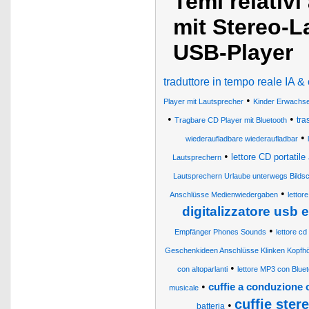
Temi relativ
mit Stereo-L
USB-Player
traduttore in tempo reale IA & 
•
Player mit Lautsprecher
Kinder Erwachse
•
•
tra
Tragbare CD Player mit Bluetooth
•
wiederaufladbare wiederaufladbar
•
lettore CD portatil
Lautsprechern
Lautsprechern Urlaube unterwegs Bild
•
Anschlüsse Medienwiedergaben
lettor
digitalizzatore usb 
•
Empfänger Phones Sounds
lettore c
Geschenkideen Anschlüsse Klinken Kopf
•
con altoparlanti
lettore MP3 con Bluet
•
cuffie a conduzione 
musicale
cuffie ster
•
batteria