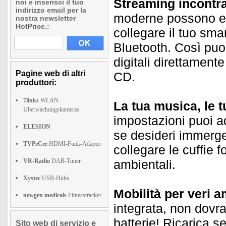
Streaming incontra 
noi e inserisci il tuo
indirizzo email per la
moderne possono ess
nostra newsletter
HotPrice.:
collegare il tuo sma
Bluetooth. Così puoi
digitali direttamente
Pagine web di altri
CD.
produttori:
7links
WLAN
La tua musica, le t
Überwachungskameras
impostazioni puoi ad
ELESION
se desideri immerge
TVPeCee
HDMI-Funk-Adapter
collegare le cuffie 
VR-Radio
DAB-Tuner
ambientali.
Xystec
USB-Hubs
Mobilità per veri a
newgen medicals
Fitnesstracker
integrata, non dovr
batterie! Ricarica s
Sito web di servizio e