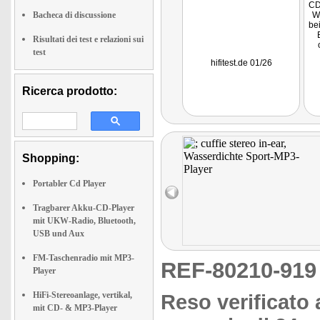
CD
Bacheca di discussione
W
bei
Risultati dei test e relazioni sui
test
hifitest.de 01/26
H
hö
Ricerca prodotto:
Shopping:
Portabler Cd Player
Tragbarer Akku-CD-Player
mit UKW-Radio, Bluetooth,
USB und Aux
FM-Taschenradio mit MP3-
REF-80210-91
Player
HiFi-Stereoanlage, vertikal,
Reso verificato 
mit CD- & MP3-Player