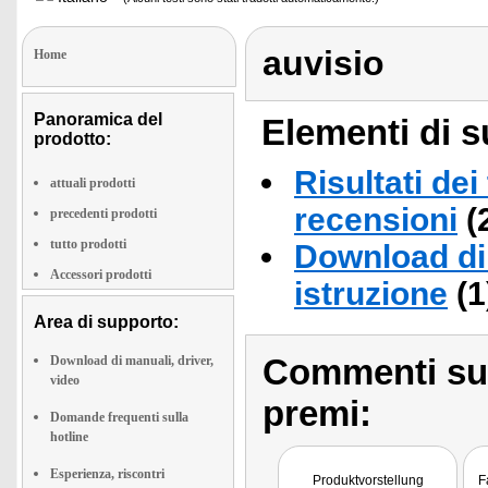
auvisio
Home
Panoramica del
Elementi di s
prodotto:
Risultati dei
attuali prodotti
recensioni
(
precedenti prodotti
tutto prodotti
Download di 
Accessori prodotti
istruzione
(1
Area di supporto:
Commenti sull
Download di manuali, driver,
video
premi:
Domande frequenti sulla
hotline
Esperienza, riscontri
Produktvorstellung
F