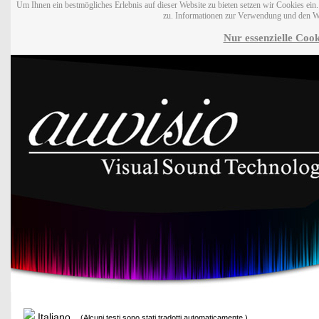
Um Ihnen ein bestmögliches Erlebnis auf dieser Website zu bieten setzen wir Cookies ei
zu. Informationen zur Verwendung und den W
Nur essenzielle Cook
Italiano
(Alcuni testi sono stati tradotti automaticamente.)