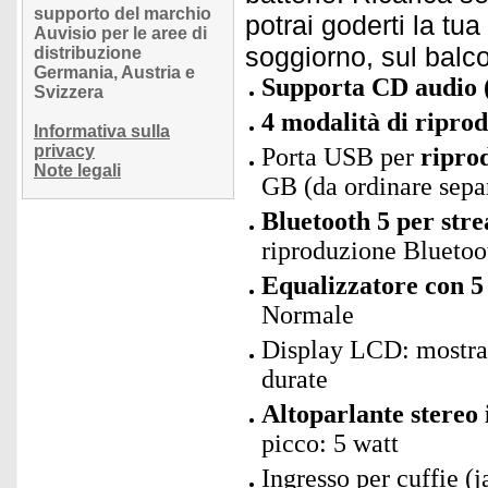
supporto del marchio
potrai goderti la tu
Auvisio per le aree di
soggiorno, sul balc
distribuzione
Germania, Austria e
Supporta CD audio
Svizzera
4 modalità di ripro
Informativa sulla
privacy
Porta USB per
ripro
Note legali
GB (da ordinare sep
Bluetooth 5 per str
riproduzione Bluetoot
Equalizzatore con 5
Normale
Display LCD: mostra s
durate
Altoparlante stereo 
picco: 5 watt
Ingresso per cuffie (