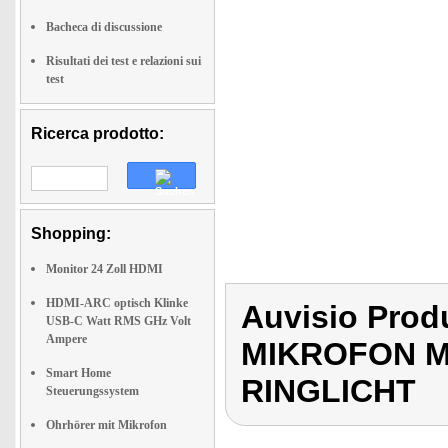
Bacheca di discussione
Risultati dei test e relazioni sui
test
Ricerca prodotto:
Shopping:
Monitor 24 Zoll HDMI
HDMI-ARC optisch Klinke
Auvisio Pro
USB-C Watt RMS GHz Volt
Ampere
MIKROFON M
Smart Home
RINGLICHT
Steuerungssystem
Ohrhörer mit Mikrofon