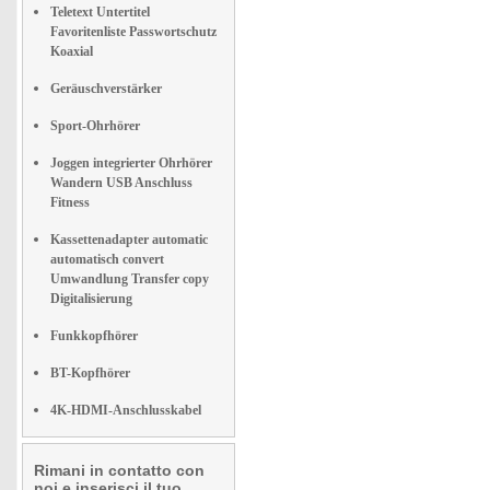
Teletext Untertitel
Favoritenliste Passwortschutz
Koaxial
Geräuschverstärker
Sport-Ohrhörer
Joggen integrierter Ohrhörer
Wandern USB Anschluss
Fitness
Kassettenadapter automatic
automatisch convert
Umwandlung Transfer copy
Digitalisierung
Funkkopfhörer
BT-Kopfhörer
4K-HDMI-Anschlusskabel
Rimani in contatto con
noi e inserisci il tuo