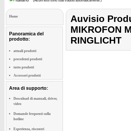
Italiano
(Alcuni testi sono stati tradotti automaticamente.)
Auvisio Pro
Home
MIKROFON M
Panoramica del
RINGLICHT
prodotto:
attuali prodotti
precedenti prodotti
tutto prodotti
Accessori prodotti
Area di supporto:
Download di manuali, driver,
video
Domande frequenti sulla
hotline
Esperienza, riscontri