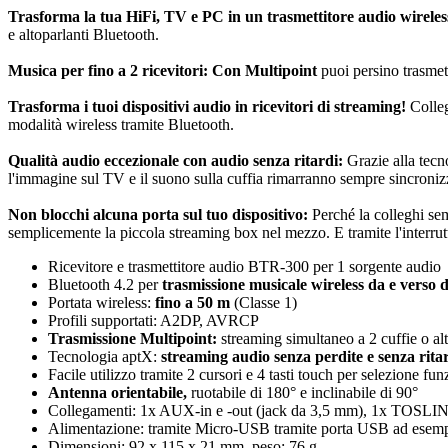
Trasforma la tua HiFi, TV e PC in un trasmettitore audio wireles
e altoparlanti Bluetooth.
Musica per fino a 2 ricevitori: Con Multipoint
puoi persino trasmet
Trasforma i tuoi dispositivi audio in ricevitori di streaming!
Colleg
modalità wireless tramite Bluetooth.
Qualità audio eccezionale con audio senza ritardi:
Grazie alla tecno
l'immagine sul TV e il suono sulla cuffia rimarranno sempre sincronizz
Non blocchi alcuna porta sul tuo dispositivo:
Perché la colleghi sem
semplicemente la piccola streaming box nel mezzo. E tramite l'interrutto
Ricevitore e trasmettitore audio BTR-300 per 1 sorgente audio
Bluetooth 4.2 per
trasmissione musicale wireless da e verso d
Portata wireless:
fino a 50 m
(Classe 1)
Profili supportati: A2DP, AVRCP
Trasmissione Multipoint:
streaming simultaneo a 2 cuffie o al
Tecnologia aptX:
streaming audio senza perdite e senza rita
Facile utilizzo tramite 2 cursori e 4 tasti touch per selezione f
Antenna orientabile,
ruotabile di 180° e inclinabile di 90°
Collegamenti: 1x AUX-in e -out (jack da 3,5 mm), 1x TOSLINK
Alimentazione: tramite Micro-USB tramite porta USB ad esempi
Dimensioni: 92 x 115 x 21 mm, peso: 76 g