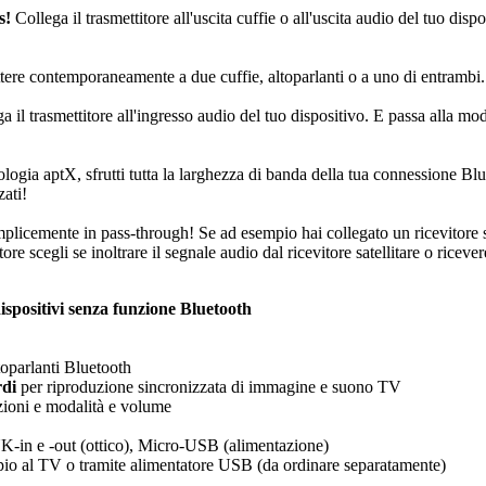
s!
Collega il trasmettitore all'uscita cuffie o all'uscita audio del tuo disp
tere contemporaneamente a due cuffie, altoparlanti o a uno di entrambi.
a il trasmettitore all'ingresso audio del tuo dispositivo. E passa alla mod
logia aptX, sfrutti tutta la larghezza di banda della tua connessione Bl
ati!
plicemente in pass-through! Se ad esempio hai collegato un ricevitore sat
re scegli se inoltrare il segnale audio dal ricevitore satellitare o ricev
ispositivi senza funzione Bluetooth
toparlanti Bluetooth
rdi
per riproduzione sincronizzata di immagine e suono TV
unzioni e modalità e volume
-in e -out (ottico), Micro-USB (alimentazione)
o al TV o tramite alimentatore USB (da ordinare separatamente)