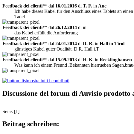
Feedback dei clienti
** dal
16.01.2016
di
T. F.
in
Aue
Ich habe dieses Kabel für den Anschluss eines Tablets an eine
Tadel.
Feedback dei clienti
** dal
26.12.2014
di
in
das Kabel erfüllt die Anforderung
Feedback dei clienti
** dal
24.01.2014
di
D. R.
in
Hall in Tirol
günstiges Kabel guter Qualität. D.R. Hall i.T
Feedback dei clienti
** dal
15.09.2013
di
H. K.
in
Recklinghausen
Was kann ich einem Freund ,Bekannten hierrueben Sagen,braucht 
mostra tutti i contributi
Discussione del forum di Auvisio prodo
Seite: [1]
Beitrag schreiben: