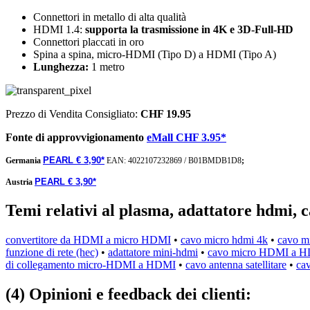
Connettori in metallo di alta qualità
HDMI 1.4:
supporta la trasmissione in 4K e 3D-Full-HD
Connettori placcati in oro
Spina a spina, micro-HDMI (Tipo D) a HDMI (Tipo A)
Lunghezza:
1 metro
Prezzo di Vendita Consigliato:
CHF 19.95
Fonte di approvvigionamento
eMall CHF 3.95*
PEARL € 3,90*
Germania
EAN:
4022107232869
/
B01BMDB1D8
;
PEARL € 3,90*
Austria
Temi relativi al plasma, adattatore hdmi, 
convertitore da HDMI a micro HDMI
•
cavo micro hdmi 4k
•
cavo 
funzione di rete (hec)
•
adattatore mini-hdmi
•
cavo micro HDMI a 
di collegamento micro-HDMI a HDMI
•
cavo antenna satellitare
•
ca
(4) Opinioni e feedback dei clienti: