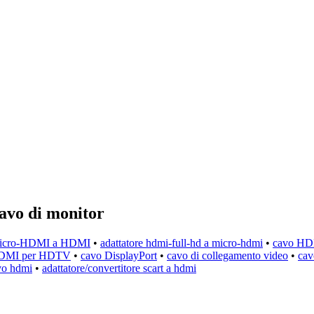
cavo di monitor
micro-HDMI a HDMI
•
adattatore hdmi-full-hd a micro-hdmi
•
cavo HD
HDMI per HDTV
•
cavo DisplayPort
•
cavo di collegamento video
•
cav
vo hdmi
•
adattatore/convertitore scart a hdmi