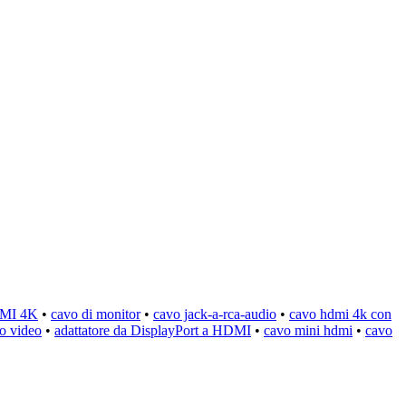
MI 4K
•
cavo di monitor
•
cavo jack-a-rca-audio
•
cavo hdmi 4k con
o video
•
adattatore da DisplayPort a HDMI
•
cavo mini hdmi
•
cavo