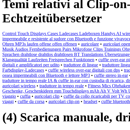
Temi relativi al Clip-o
Echtzeitübersetzer
Control Touch Displays Cases Ladecases Ladeboxen Handys AI wire
impermeabile e resistente al sudore con Bluetooth e funzione vivavoc
Ohren MP3s laufen offene offen offenen
•
auricolare
•
auricolari ope
Musik Audios Fernbedienungen Pairs Mikrofone Clips Trainings Ohrc
Sprachen drahtlose drahtlos drahtlosen BT Translations Übersetzung
Klangqualität Laufzeiten Freisprechen Funktionen
•
cuffie over-ear p
digitali e amplificatori per udito
•
traduttore di lingue
•
traduttore lingu
Farbdisplay-Ladecases
•
cuffie wireless over-ear digitali con dps
•
tra
ossea impermeabili con Bluetooth e lettore MP3
•
cuffie stereo in-ear
traduttore in tempo reale IA & cuffie in-ear con custodia di ricarica, d
auricolari wireless
•
traduttore in tempo reale
•
Fitness Mics Ohrhaken
Geschenke, Geschenkideen mm Touchdisplays mAh Ah V Volt Wh U
viaggio
•
cuffia
•
auricolari clip
•
cuffie da collo ricaricabili per TV 
viaggi
•
cuffie da corsa
•
auricolari clip-on
•
headset
•
cuffie bluetooth
(4) Scarica manuale, driv