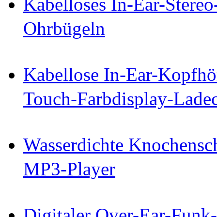
Kabelloses In-Ear-Stereo
Ohrbügeln
Kabellose In-Ear-Kopfhö
Touch-Farbdisplay-Lade
Wasserdichte Knochensch
MP3-Player
Digitaler Over-Ear-Funk