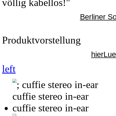
völlig kabellos!"
Berliner S
Produktvorstellung
hierLu
left