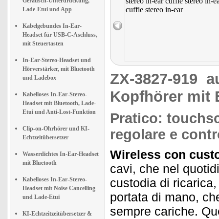
Geräusch-Unterdrückung,
Lade-Etui und App
Kabelgebundes In-Ear-
Headset für USB-C-Aschluss,
mit Steuertasten
In-Ear-Stereo-Headset und
Hörverstärker, mit Bluetooth
ZX-3827-919
a
und Ladebox
Kopfhörer mit 
Kabelloses In-Ear-Stereo-
Headset mit Bluetooth, Lade-
Etui und Anti-Lost-Funktion
Pratico: touchsc
Clip-on-Ohrhörer und KI-
regolare e contro
Echtzeitübersetzer
Wireless con custo
Wasserdichtes In-Ear-Headset
mit Bluetooth
cavi, che nel quotid
Kabelloses In-Ear-Stereo-
custodia di ricarica
Headset mit Noise Cancelling
portata di mano, che
und Lade-Etui
sempre cariche. Qu
KI-Echtzeitzeitübersetzer &