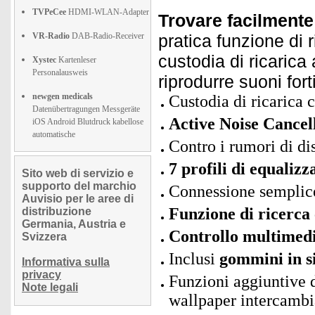
TVPeCee
HDMI-WLAN-Adapter
Trovare facilmente 
VR-Radio
DAB-Radio-Receiver
pratica funzione di r
custodia di ricaric
Xystec
Kartenleser
Personalausweis
riprodurre suoni forti
newgen medicals
Custodia di ricarica
Datenübertragungen Messgeräte
Active Noise Cancel
iOS Android Blutdruck kabellose
automatische
Contro i rumori di di
7 profili di equalizz
Sito web di servizio e
supporto del marchio
Connessione semplic
Auvisio per le aree di
Funzione di ricerca 
distribuzione
Germania, Austria e
Controllo multimedi
Svizzera
Inclusi
gommini in si
Informativa sulla
privacy
Funzioni aggiuntive de
Note legali
wallpaper intercambi