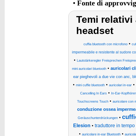
•
Fonte di approvvi
Temi relativi
headset
•
cuffia bluetooth con microfono
cuf
impermeabile e resistente al sudore co
•
Lautstärkeregler Freisprechen Freispr
•
auricolari c
mini auricolari bluetooth
ear pieghevoli a due vie con anc, b
•
•
•
mini cuffie bluetooth
auricolari in-ear
•
Cancelling In Ears
In-Ear-Kopfhörer
•
Touchscreens Touch
auricolare con 
conduzione ossea impermeab
cuffi
•
Geräuschunterdrückungen
Elesion
•
traduttore in tempo 
•
•
auricolare in-ear Bluetooth
auricol