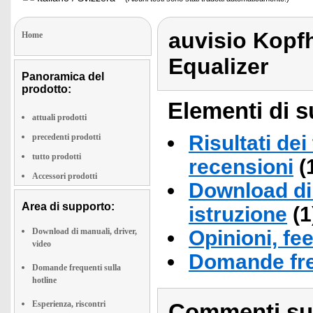
auvisio Kopfh
Home
Equalizer
Panoramica del
prodotto:
Elementi di s
attuali prodotti
Risultati dei
precedenti prodotti
tutto prodotti
recensioni
(
Accessori prodotti
Download di 
Area di supporto:
istruzione
(1
Download di manuali, driver,
Opinioni, fe
video
Domande fre
Domande frequenti sulla
hotline
Esperienza, riscontri
Commenti sull