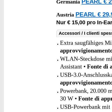
PEARL € 2
Germania
PEARL € 29,
Austria
Nur € 15,00 pro In-Ea
Accessori / I clienti sp
Extra saugfähiges Mi
approvvigionament
WLAN-Steckdose mit 
Assistant •
Fonte di
USB-3.0-Anschlusskab
approvvigionament
Powerbank, 20.000 
30 W •
Fonte di app
USB-Powerbank mit 