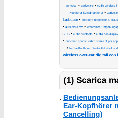
•
•
auricolari
auricolare
cuffie wireless i
•
Kopfhörer Schlafkopfhörer
auricolar
•
Ladecase
chargers reductions Geräus
•
•
auricolare tws
Wearables Umgebungsge
•
•
G DB
cuffie bluetooth
cuffia con display
•
auricolari sportivi usb-c senza fili per ap
•
In-Ear-Kopfhörer Bluetooth kabellos kl
wireless over-ear digitali con
(1) Scarica ma
Bedienungsanlei
Ear-Kopfhörer 
Cancelling)