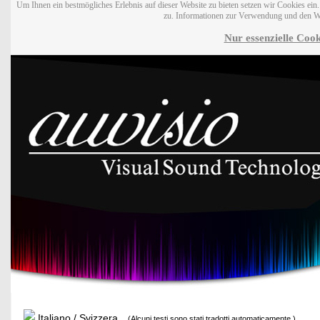
Um Ihnen ein bestmögliches Erlebnis auf dieser Website zu bieten setzen wir Cookies ei
zu. Informationen zur Verwendung und den W
Nur essenzielle Cook
Italiano / Svizzera
(Alcuni testi sono stati tradotti automaticamente.)