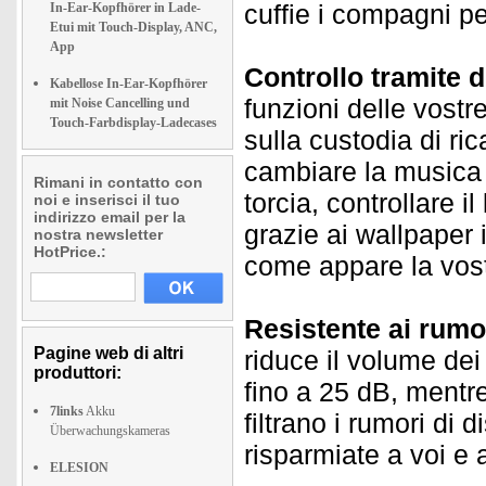
cuffie i compagni perf
In-Ear-Kopfhörer in Lade-
Etui mit Touch-Display, ANC,
App
Controllo tramite d
Kabellose In-Ear-Kopfhörer
funzioni delle vostr
mit Noise Cancelling und
Touch-Farbdisplay-Ladecases
sulla custodia di ri
cambiare la musica 
Rimani in contatto con
torcia, controllare il
noi e inserisci il tuo
indirizzo email per la
grazie ai wallpaper 
nostra newsletter
HotPrice.:
come appare la vostr
Resistente ai rumo
Pagine web di altri
riduce il volume dei
produttori:
fino a 25 dB, mentr
7links
Akku
filtrano i rumori di
Überwachungskameras
risparmiate a voi e a
ELESION