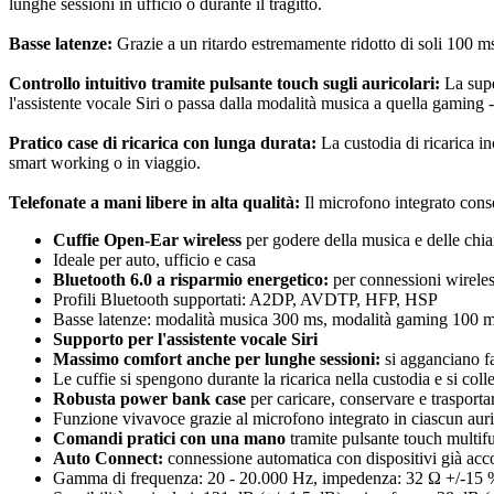
lunghe sessioni in ufficio o durante il tragitto.
Basse latenze:
Grazie a un ritardo estremamente ridotto di soli 100 ms
Controllo intuitivo tramite pulsante touch sugli auricolari:
La supe
l'assistente vocale Siri o passa dalla modalità musica a quella gaming 
Pratico case di ricarica con lunga durata:
La custodia di ricarica in
smart working o in viaggio.
Telefonate a mani libere in alta qualità:
Il microfono integrato conse
Cuffie Open-Ear wireless
per godere della musica e delle chia
Ideale per auto, ufficio e casa
Bluetooth 6.0 a risparmio energetico:
per connessioni wireless
Profili Bluetooth supportati: A2DP, AVDTP, HFP, HSP
Basse latenze: modalità musica 300 ms, modalità gaming 100 
Supporto per l'assistente vocale Siri
Massimo comfort anche per lunghe sessioni:
si agganciano fa
Le cuffie si spengono durante la ricarica nella custodia e si col
Robusta power bank case
per caricare, conservare e trasportar
Funzione vivavoce grazie al microfono integrato in ciascun auri
Comandi pratici con una mano
tramite pulsante touch multifu
Auto Connect:
connessione automatica con dispositivi già acc
Gamma di frequenza: 20 - 20.000 Hz, impedenza: 32 Ω +/-15 