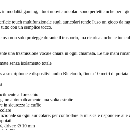
 in modalità gaming, i tuoi nuovi auricolari sono perfetti anche per i g
rficie touch multifunzionale sugli auricolari rende l'uso un gioco da rag
- tutto con un semplice tocco.
clusa non solo protegge durante il trasporto, ma ricarica anche le tue cuff
nte una trasmissione vocale chiara in ogni chiamata. Le tue mani rimang
mate senza isolamento totale
 a smartphone e dispositivi audio Bluetooth, fino a 10 metri di portata
ms
cilmente all'orecchio
legano automaticamente una volta estratte
e in sicurezza le cuffie
colare
nzionale su ogni auricolare: per controllare la musica e rispondere alle
oppiati
%, driver: Ø 10 mm