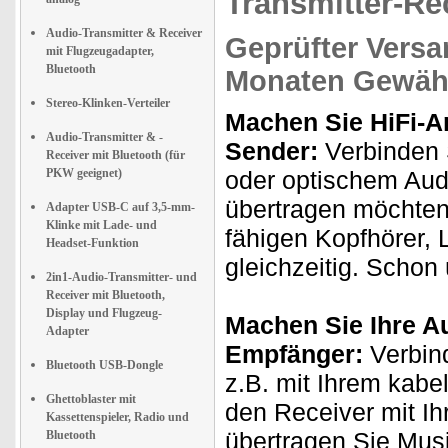
Transmitter-Re
Audio-Transmitter & Receiver
Geprüfter Versa
mit Flugzeugadapter,
Bluetooth
Monaten Gewähr
Stereo-Klinken-Verteiler
Machen Sie HiFi-A
Audio-Transmitter & -
Sender:
Verbinden S
Receiver mit Bluetooth (für
PKW geeignet)
oder optischem Aud
übertragen möchten.
Adapter USB-C auf 3,5-mm-
Klinke mit Lade- und
fähigen Kopfhörer, 
Headset-Funktion
gleichzeitig. Schon
2in1-Audio-Transmitter- und
Receiver mit Bluetooth,
Display und Flugzeug-
Machen Sie Ihre A
Adapter
Empfänger:
Verbind
Bluetooth USB-Dongle
z.B. mit Ihrem kab
Ghettoblaster mit
den Receiver mit I
Kassettenspieler, Radio und
übertragen Sie Musi
Bluetooth