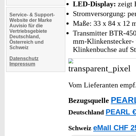
LED-Display:
zeigt 
Stromversorgung: per
Service- & Support-
Website der Marke
Maße: 33 x 84 x 12 
Auvisio für die
Vertriebsgebiete
Transmitter BTR-450 
Deutschland,
mm-Klinkenstecker-
Österreich und
Schweiz
Klinkenbuchse auf St
Datenschutz
Impressum
Vom Lieferanten emp
PEARL
Bezugsquelle
PEARL €
Deutschland
eMall CHF 2
Schweiz