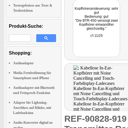
Testergebnisse aus Tests &
Kopfhöreransteuerung: sehr
Testberichten
gut
Bedienung: gut
"Die BTR-450 versorgt zwei
Kopfhörer einwandfrei
Produkt-Suche:
gleichzeitig."
Getestet wurden stationäre
c't 11/25
Bluetooth-Audiobrücken.
Shopping:
Audioadapter
Media-Fernbedienung für
Smartphone und iPhone
Audioadapter mit Bluetooth
und Freisprech-Funktion
Adapter für Lightning-
Anschluss auf Klinke, mit
Ladefunktion
REF-90828-91
Audio-Konverter digital zu
analog