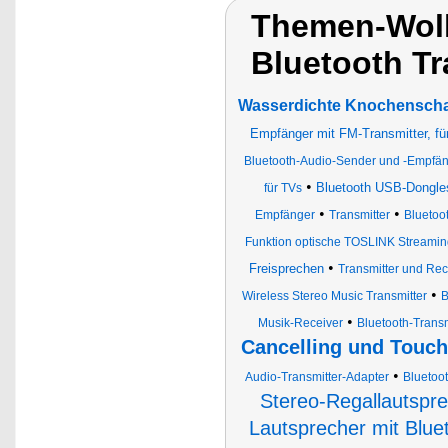
Themen-Wolk
Bluetooth Tr
Wasserdichte Knochenschal
Empfänger mit FM-Transmitter, für
Bluetooth-Audio-Sender und -Empfä
•
Bluetooth USB-Dongle
für TVs
•
•
Empfänger
Transmitter
Bluetoo
Funktion optische TOSLINK Streami
•
Freisprechen
Transmitter und Rec
•
Wireless Stereo Music Transmitter
B
•
Musik-Receiver
Bluetooth-Transm
Cancelling und Touch
•
Audio-Transmitter-Adapter
Bluetoo
Stereo-Regallautspr
Lautsprecher mit Blue