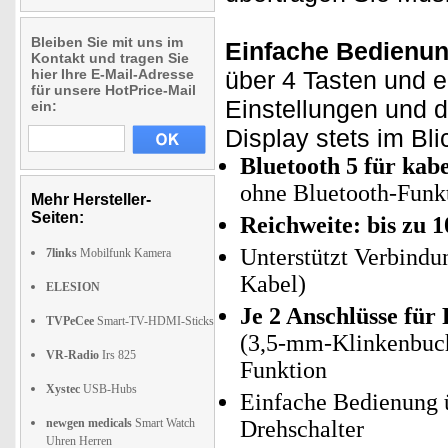
Bleiben Sie mit uns im
Einfache Bedienun
Kontakt und tragen Sie
hier Ihre E-Mail-Adresse
über 4 Tasten und e
für unsere HotPrice-Mail
Einstellungen und 
ein:
Display stets im Bli
Bluetooth 5 für kab
ohne Bluetooth-Funk
Mehr Hersteller-
Seiten:
Reichweite: bis zu 
Unterstützt Verbindu
7links
Mobilfunk Kamera
Kabel)
ELESION
Je 2 Anschlüsse für
TVPeCee
Smart-TV-HDMI-Sticks
(3,5-mm-Klinkenbuch
VR-Radio
Irs 825
Funktion
Xystec
USB-Hubs
Einfache Bedienung ü
newgen medicals
Smart Watch
Drehschalter
Uhren Herren