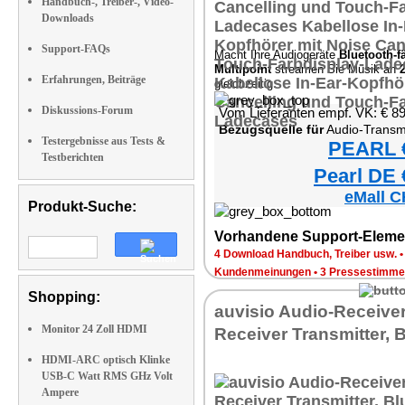
Handbuch-, Treiber-, Video-
Downloads
Support-FAQs
Macht Ihre Audiogeräte
Bluetooth-f
Multipoint
streamen Sie Musik an
Erfahrungen, Beiträge
gleichzeitig.
Diskussions-Forum
Vom Lieferanten empf. VK: € 8
Bezugsquelle für
Audio-Transmitter & 
Testergebnisse aus Tests &
PEARL €
Testberichten
Pearl DE 
eMall C
Produkt-Suche:
Vorhandene Support-Eleme
4 Download Handbuch, Treiber usw.
Kundenmeinungen
•
3 Pressestimme
Shopping:
auvisio Audio-Receiver
Monitor 24 Zoll HDMI
Receiver Transmitter, 
HDMI-ARC optisch Klinke
USB-C Watt RMS GHz Volt
Ampere