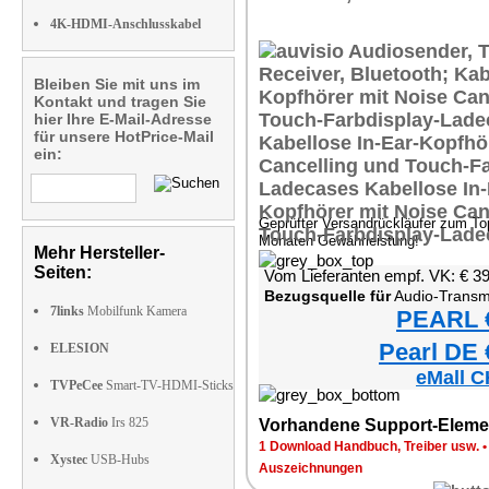
4K-HDMI-Anschlusskabel
Bleiben Sie mit uns im
Kontakt und tragen Sie
hier Ihre E-Mail-Adresse
für unsere HotPrice-Mail
ein:
Geprüfter Versandrückläufer zum Top
Monaten Gewährleistung!
Mehr Hersteller-
Seiten:
Vom Lieferanten empf. VK: € 3
Bezugsquelle für
Audio-Transmitter & 
7links
Mobilfunk Kamera
PEARL €
Pearl DE 
ELESION
eMall C
TVPeCee
Smart-TV-HDMI-Sticks
VR-Radio
Irs 825
Vorhandene Support-Eleme
1 Download Handbuch, Treiber usw.
Xystec
USB-Hubs
Auszeichnungen