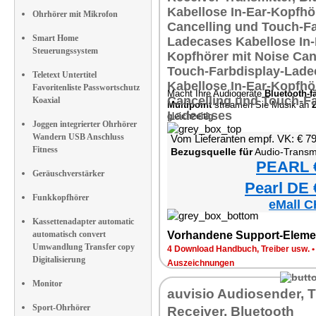
Ohrhörer mit Mikrofon
Smart Home
Steuerungssystem
Teletext Untertitel
Favoritenliste Passwortschutz
Macht Ihre Audiogeräte
Bluetooth-f
Koaxial
Multipoint
streamen Sie Musik an
gleichzeitig.
Joggen integrierter Ohrhörer
Wandern USB Anschluss
Vom Lieferanten empf. VK: € 7
Fitness
Bezugsquelle für
Audio-Transmitter & 
PEARL €
Geräuschverstärker
Pearl DE 
Funkkopfhörer
eMall C
Kassettenadapter automatic
automatisch convert
Vorhandene Support-Eleme
Umwandlung Transfer copy
4 Download Handbuch, Treiber usw.
Digitalisierung
Auszeichnungen
Monitor
auvisio Audiosender, T
Sport-Ohrhörer
Receiver, Bluetooth