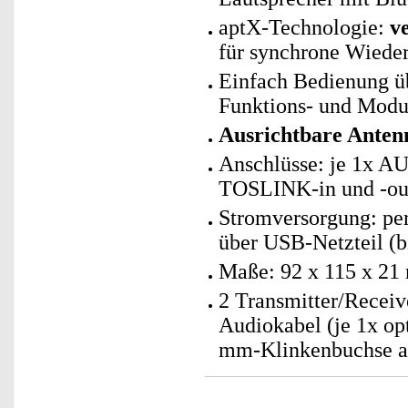
aptX-Technologie:
v
für synchrone Wiede
Einfach Bedienung üb
Funktions- und Modu
Ausrichtbare Anten
Anschlüsse: je 1x AU
TOSLINK-in und -out
Stromversorgung: pe
über USB-Netzteil (bi
Maße: 92 x 115 x 21
2 Transmitter/Receiv
Audiokabel (je 1x op
mm-Klinkenbuchse au