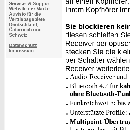
an einen Kopfhörer,
Service- & Support-
Ihrem Kopfhörer im
Website der Marke
Auvisio für die
Vertriebsgebiete
Deutschland,
Sie blockieren ke
Österreich und
diesen schleifen Si
Schweiz
Receiver per optis
Datenschutz
stecken Sie die kl
Impressum
per Schalter wählen
Receiver weiterleit
Audio-Receiver und 
Bluetooth 4.2 für
kab
ohne Bluetooth-Fun
Funkreichweite:
bis 
Unterstützte Profil
Multipoint-Übertra
Lautsprecher mit Blu