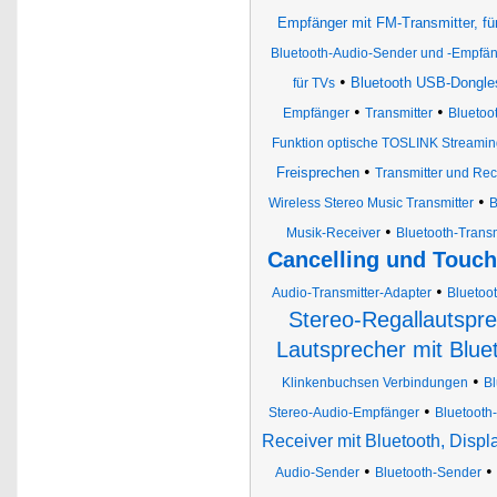
Empfänger mit FM-Transmitter, für
Bluetooth-Audio-Sender und -Empfä
•
Bluetooth USB-Dongle
für TVs
•
•
Empfänger
Transmitter
Bluetoo
Funktion optische TOSLINK Streami
•
Freisprechen
Transmitter und Rec
•
Wireless Stereo Music Transmitter
B
•
Musik-Receiver
Bluetooth-Transm
Cancelling und Touch
•
Audio-Transmitter-Adapter
Bluetoo
Stereo-Regallautspr
Lautsprecher mit Blue
•
Klinkenbuchsen Verbindungen
Bl
•
Stereo-Audio-Empfänger
Bluetooth
Receiver mit Bluetooth, Disp
•
•
Audio-Sender
Bluetooth-Sender