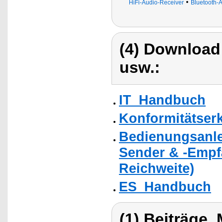
•
HiFi-Audio-Receiver
Bluetooth-
(4) Download
usw.:
IT_Handbuch
Konformitätser
Bedienungsanlei
Sender & -Empfä
Reichweite)
ES_Handbuch
(1) Beiträge,