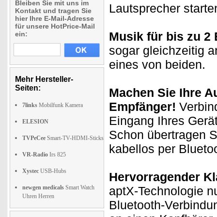
Bleiben Sie mit uns im
Lautsprecher starte
Kontakt und tragen Sie
hier Ihre E-Mail-Adresse
für unsere HotPrice-Mail
Musik für bis zu 2
ein:
sogar gleichzeitig 
eines von beiden.
Mehr Hersteller-
Seiten:
Machen Sie Ihre A
Empfänger!
Verbind
7links
Mobilfunk Kamera
Eingang Ihres Gerä
ELESION
Schon übertragen S
TVPeCee
Smart-TV-HDMI-Sticks
kabellos per Blueto
VR-Radio
Irs 825
Xystec
USB-Hubs
Hervorragender Kl
newgen medicals
Smart Watch
aptX-Technologie nu
Uhren Herren
Bluetooth-Verbindu