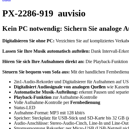
PX-2286-919
auvisio
Kein PC notwendig: Sichern Sie analoge 
Digitalisieren Sie ohne PC:
Verzichten Sie auf kompliziertes Verka
Lassen Sie Ihre Musik automatisch aufteilen:
Dank Intervall-Erkenn
Hören Sie sich Ihre Aufnahmen direkt an:
Die Playback-Funktion g
Steuern Sie bequem vom Sofa aus:
Mit der handlichen Fernbedienu
2in1-Audio-Rekorder und Digitalisierer für Aufnahmen auf 
Digitalisiert Audiosignale von analogen Quellen
wie Kassette
Automatische Musik-Aufteilung:
erkennt Pausen und separier
Playback-Funktion
zur Aufnahme-Kontrolle
Volle Aufnahme-Kontrolle per
Fernbedienung
Status-LED
Aufnahme-Format: MP3 mit 128 kbit/s
Speicher: Steckplatz für USB-Stick und SD-Karte bis 32 GB (je
Audio-Anschlüsse: Stereo-Audio-Cinch, Line-In und Line-Out
Stromversorgung Rekorder: per Micro-USB (USB-Netzteil nich