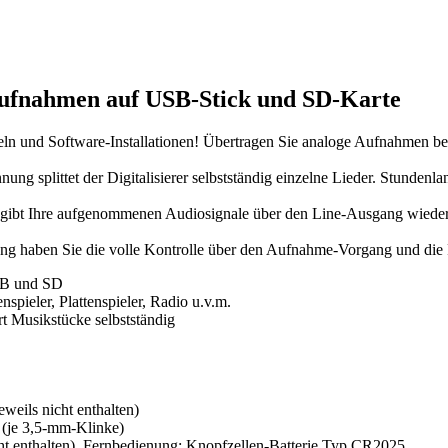
Aufnahmen auf USB-Stick und SD-Karte
beln und Software-Installationen! Übertragen Sie analoge Aufnahmen b
ung splittet der Digitalisierer selbstständig einzelne Lieder. Stundenl
ibt Ihre aufgenommenen Audiosignale über den Line-Ausgang wieder. S
ng haben Sie die volle Kontrolle über den Aufnahme-Vorgang und die
USB und SD
nspieler, Plattenspieler, Radio u.v.m.
t Musikstücke selbstständig
weils nicht enthalten)
 (je 3,5-mm-Klinke)
t enthalten), Fernbedienung: Knopfzellen-Batterie Typ CR2025