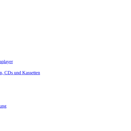
iaplayer
en, CDs und Kassetten
rung