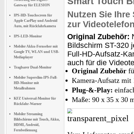
Smart Touch B
Gateway für ELESION
Nutzen Sie Ihre
IPS-HD-Touchscreen für
Apple CarPlay und Android
zur Videotelefon
Auto, mit Rückfahrkamera
Original Zubehör:
N
IPS-LED-Monitor
Bildschirm ST-320 je
Mobiler Akku-Fernseher mit
Google TV, WLAN und USB-
Full-HD-Aufsatz-Ka
Mediaplayer
auch für die Videot
Tragbarer Dual-Monitor
Original Zubehör
fü
Mobiler Superslim-IPS-Full-
Kamera-Aufsatz mit
HD-Monitor mit
Metallrahmen
Plug-&-Play:
einfac
Maße: 90 x 35 x 30 
KFZ Universal-Monitor für
Rückfahr-Warner
Mobiler Streaming
Bildschirme mit Touch, Akku,
HDMI, Android,
Fernbedienung