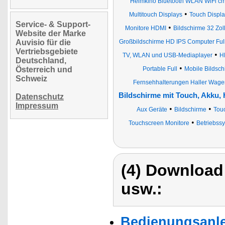
Heimkino Bluetooth WLAN WiFi cm
•
Multitouch Displays
Touch Displ
Service- & Support-
•
Monitore HDMI
Bildschirme 32 Zol
Website der Marke
Auvisio für die
Großbildschirme HD IPS Computer Ful
Vertriebsgebiete
•
TV, WLAN und USB-Mediaplayer
H
Deutschland,
•
Österreich und
Portable Full
Mobile Bildsch
Schweiz
Fernsehhalterungen Haller Wage
Bildschirme mit Touch, Akku,
Datenschutz
Impressum
•
•
Aux Geräte
Bildschirme
Tou
•
Touchscreen Monitore
Betriebss
(4) Download
usw.:
Bedienungsanle