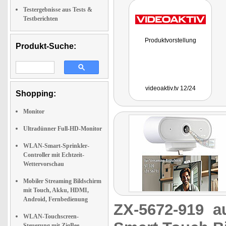
Testergebnisse aus Tests &
Testberichten
Produktvorstellung
Produkt-Suche:
videoaktiv.tv 12/24
Shopping:
Monitor
Ultradünner Full-HD-Monitor
WLAN-Smart-Sprinkler-
Controller mit Echtzeit-
Wettervorschau
Mobiler Streaming Bildschirm
mit Touch, Akku, HDMI,
Android, Fernbedienung
ZX-5672-919
a
WLAN-Touchscreen-
Steuerung mit ZigBee-