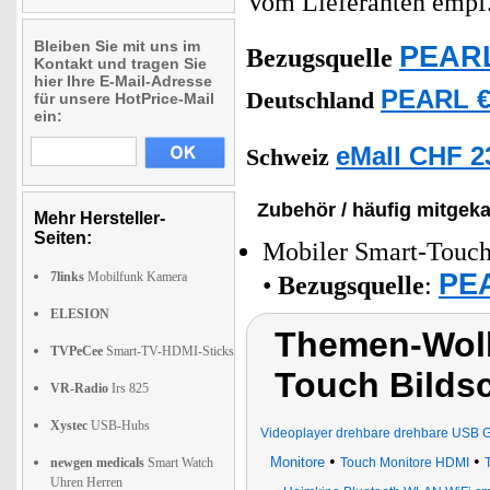
Vom Lieferanten emp
Bleiben Sie mit uns im
PEARL
Bezugsquelle
Kontakt und tragen Sie
hier Ihre E-Mail-Adresse
PEARL €
Deutschland
für unsere HotPrice-Mail
ein:
eMall CHF 2
Schweiz
Zubehör / häufig mitgeka
Mehr Hersteller-
Seiten:
Mobiler Smart-Touch
PEA
7links
Mobilfunk Kamera
•
Bezugsquelle
:
ELESION
Themen-Wolk
TVPeCee
Smart-TV-HDMI-Sticks
Touch Bildsc
VR-Radio
Irs 825
Xystec
USB-Hubs
Videoplayer drehbare drehbare USB 
•
•
Monitore
newgen medicals
Smart Watch
Touch Monitore HDMI
Uhren Herren