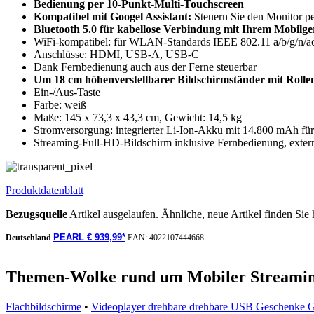
Bedienung per 10-Punkt-Multi-Touchscreen
Kompatibel mit Googel Assistant:
Steuern Sie den Monitor pe
Bluetooth 5.0 für kabellose Verbindung mit Ihrem Mobilge
WiFi-kompatibel: für WLAN-Standards IEEE 802.11 a/b/g/n/a
Anschlüsse: HDMI, USB-A, USB-C
Dank Fernbedienung auch aus der Ferne steuerbar
Um 18 cm höhenverstellbarer Bildschirmständer mit Rolle
Ein-/Aus-Taste
Farbe: weiß
Maße: 145 x 73,3 x 43,3 cm, Gewicht: 14,5 kg
Stromversorgung: integrierter Li-Ion-Akku mit 14.800 mAh für 
Streaming-Full-HD-Bildschirm inklusive Fernbedienung, exte
Produktdatenblatt
Bezugsquelle
Artikel ausgelaufen. Ähnliche, neue Artikel finden Sie 
PEARL € 939,99*
Deutschland
EAN:
4022107444668
Themen-Wolke rund um Mobiler Streamin
Flachbildschirme
•
Videoplayer drehbare drehbare USB Geschenke G