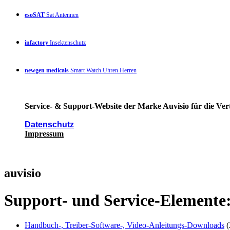
esoSAT
Sat Antennen
infactory
Insektenschutz
newgen medicals
Smart Watch Uhren Herren
Service- & Support-Website der Marke Auvisio für die Ver
Datenschutz
Impressum
auvisio
Support- und Service-Elemente
Handbuch-, Treiber-Software-, Video-Anleitungs-Downloads
(