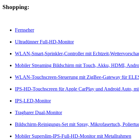
Shopping:
Fernseher
Ultradünner Full-HD-Monitor
WLAN-Smart-Sprinkler-Controller mit Echtzeit-Wettervorscha
Mobiler Streaming Bildschirm mit Touch, Akku, HDMI, Andro
WLAN-Touchscreen-Steuerung mit ZigBee-Gateway für EL
IPS-HD-Touchscreen für Apple CarPlay und Android Auto, mi
IPS-LED-Monitor
Tragbarer Dual-Monitor
Bildschirm-Reinigungs-Set mit Spray, Mikrofasertuch, Poliertu
Mobiler Superslim-IPS-Full-HD-Monitor mit Metallrahmen