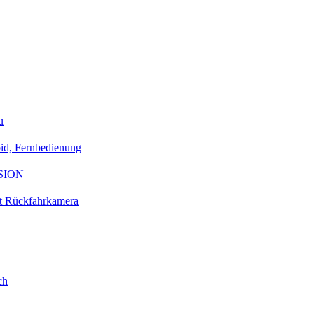
u
id, Fernbedienung
ESION
t Rückfahrkamera
ch