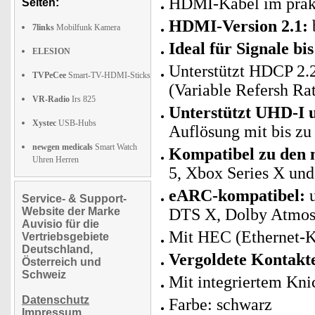
HDMI-Kabel im prak
Seiten:
HDMI-Version 2.1:
7links
Mobilfunk Kamera
Ideal für Signale 
ELESION
Unterstützt HDCP 2.
TVPeCee
Smart-TV-HDMI-Sticks
(Variable Refersh Ra
VR-Radio
Irs 825
Unterstützt UHD-I 
Xystec
USB-Hubs
Auflösung mit bis zu
newgen medicals
Smart Watch
Kompatibel zu den 
Uhren Herren
5, Xbox Series X und
eARC-kompatibel:
u
Service- & Support-
Website der Marke
DTS X, Dolby Atmos
Auvisio für die
Mit HEC (Ethernet-K
Vertriebsgebiete
Deutschland,
Vergoldete Kontakt
Österreich und
Schweiz
Mit integriertem Kni
Datenschutz
Farbe: schwarz
Impressum