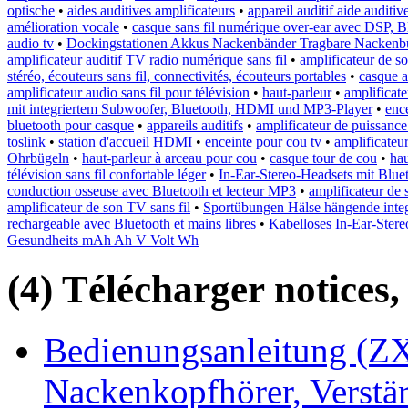
optische
•
aides auditives amplificateurs
•
appareil auditif aide auditiv
amélioration vocale
•
casque sans fil numérique over-ear avec DSP, Bl
audio tv
•
Dockingstationen Akkus Nackenbänder Tragbare Nackenbü
amplificateur auditif TV radio numérique sans fil
•
amplificateur de so
stéréo, écouteurs sans fil, connectivités, écouteurs portables
•
casque a
amplificateur audio sans fil pour télévision
•
haut-parleur
•
amplificate
mit integriertem Subwoofer, Bluetooth, HDMI und MP3-Player
•
enc
bluetooth pour casque
•
appareils auditifs
•
amplificateur de puissance
toslink
•
station d'accueil HDMI
•
enceinte pour cou tv
•
amplificateu
Ohrbügeln
•
haut-parleur à arceau pour cou
•
casque tour de cou
•
ha
télévision sans fil confortable léger
•
In-Ear-Stereo-Headsets mit Blue
conduction osseuse avec Bluetooth et lecteur MP3
•
amplificateur de 
amplificateur de son TV sans fil
•
Sportübungen Hälse hängende integ
rechargeable avec Bluetooth et mains libres
•
Kabelloses In-Ear-Stere
Gesundheits mAh Ah V Volt Wh
(4) Télécharger notices,
Bedienungsanleitung (ZX
Nackenkopfhörer, Verstär