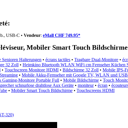
eté:
rnb., USB-C •
Vendeur
:
eMall CHF 749.95*
éléviseur, Mobiler Smart Touch Bildschirme
 Senioren Halterungen
•
écrans tactiles
•
Tragbare Dual-Monitore
•
éc
re 32 Zoll
•
Heimkino Bluetooth WLAN WiFi cm Fernseher Küchen Sc
l
•
Touchscreen Monitore HDMI
•
Bildschirme 32 Zoll
•
Mobile IPS-F
Streaming
•
Mobile Akku-Fernseher mit Google TV, WLAN und USB
 Gaming-Monitore Portable Full
•
Mobile Bildschirme
•
Touch Monito
sprecher schnurlose drahtlose Aux Geräte
•
moniteur
•
écran
•
écouteurs
Tube
•
Mobiler Smart Touch Bildschirme
•
Touchscreens HDMI
ST-320)