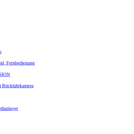
u
id, Fernbedienung
ESION
t Rückfahrkamera
diaplayer