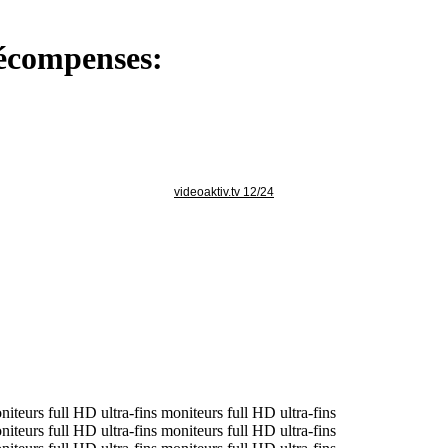
 récompenses:
videoaktiv.tv 12/24