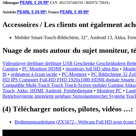
PEARL € 24,99*
Allemagne
EAN:
4022107440318
/
B0DP5C7M4X
;
PEARL € 24,99*
PEARL € 49,99*
Autriche
;
France
Accessoires / Les clients ont également ach
Mobiler Smart-Touch-Bildschirm, 32", Android 13, Akku, Fe
Nuage de mots autour du sujet moniteur, t
Videoplayer drehbare drehbare USB Geschenke Geschenkideen Bette
Gaming
•
PC Monitore HDMI
•
moniteurs full HD ultra-fins
•
Monito
fil
•
ordinateur à écran tactile
•
PC-Monitore
•
PC Bildschirme 32 Zol
HD IPS Computer Full-HD FHD 1920x1080 HDMI digitale Smarte 
Compatible Multi-Touch Touch Touch-Screen mobiler Gaming Akkus
Touch, Akku, HDMI, Android, Fernbedienung
•
Monitore PC
•
Laut
Betriebssysteme integrierte neigbare Stereolautsprecher Systeme You
(4) Télécharger notices, pilotes, vidéos …:
Bedienungsanleitung (ZX5672 - Webcam Full HD pour écran 