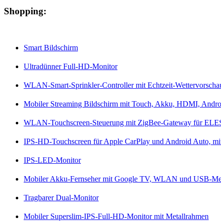
Shopping:
Smart Bildschirm
Ultradünner Full-HD-Monitor
WLAN-Smart-Sprinkler-Controller mit Echtzeit-Wettervorscha
Mobiler Streaming Bildschirm mit Touch, Akku, HDMI, Andro
WLAN-Touchscreen-Steuerung mit ZigBee-Gateway für EL
IPS-HD-Touchscreen für Apple CarPlay und Android Auto, mi
IPS-LED-Monitor
Mobiler Akku-Fernseher mit Google TV, WLAN und USB-Me
Tragbarer Dual-Monitor
Mobiler Superslim-IPS-Full-HD-Monitor mit Metallrahmen