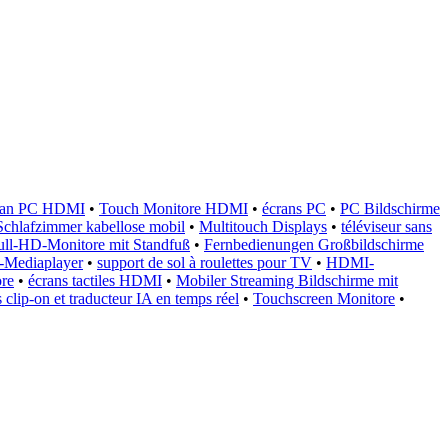
ran PC HDMI
•
Touch Monitore HDMI
•
écrans PC
•
PC Bildschirme
hlafzimmer kabellose mobil
•
Multitouch Displays
•
téléviseur sans
ull-HD-Monitore mit Standfuß
•
Fernbedienungen Großbildschirme
-Mediaplayer
•
support de sol à roulettes pour TV
•
HDMI-
re
•
écrans tactiles HDMI
•
Mobiler Streaming Bildschirme mit
 clip-on et traducteur IA en temps réel
•
Touchscreen Monitore
•