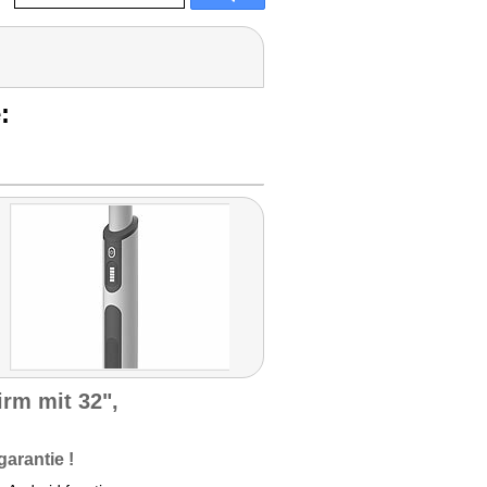
:
irm mit 32",
garantie !