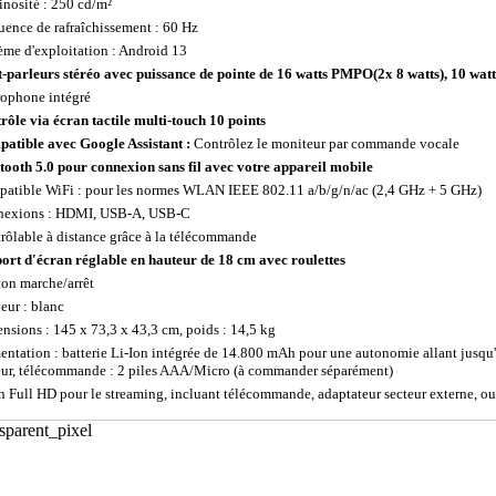
nosité : 250 cd/m²
uence de rafraîchissement : 60 Hz
ème d'exploitation : Android 13
-parleurs stéréo avec puissance de pointe de 16 watts PMPO
(2x 8 watts)
, 10 wat
ophone intégré
rôle via écran tactile multi-touch 10 points
atible avec Google Assistant :
Contrôlez le moniteur par commande vocale
tooth 5.0 pour connexion sans fil avec votre appareil mobile
atible WiFi : pour les normes WLAN IEEE 802.11 a/b/g/n/ac (2,4 GHz + 5 GHz)
exions : HDMI, USB-A, USB-C
rôlable à distance grâce à la télécommande
ort d'écran réglable en hauteur de 18 cm avec roulettes
on marche/arrêt
eur : blanc
nsions : 145 x 73,3 x 43,3 cm, poids : 14,5 kg
entation : batterie Li-Ion intégrée de 14.800 mAh pour une autonomie allant jusqu'à
eur, télécommande : 2 piles AAA/Micro (à commander séparément)
n Full HD pour le streaming, incluant télécommande, adaptateur secteur externe, ou