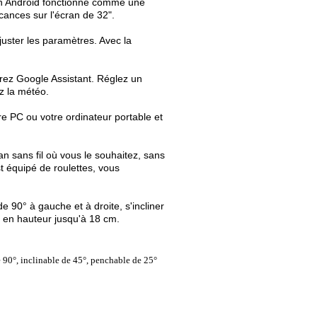
on Android fonctionne comme une
cances sur l'écran de 32".
uster les paramètres. Avec la
rez Google Assistant. Réglez un
z la météo.
e PC ou votre ordinateur portable et
an sans fil où vous le souhaitez, sans
t équipé de roulettes, vous
e 90° à gauche et à droite, s'incliner
é en hauteur jusqu'à 18 cm.
e 90°, inclinable de 45°, penchable de 25°