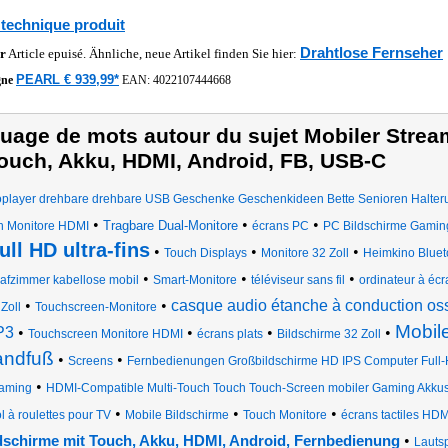
 technique produit
Drahtlose Fernseher
r
Article epuisé. Ähnliche, neue Artikel finden Sie hier:
PEARL € 939,99*
gne
EAN:
4022107444668
uage de mots autour du sujet Mobiler Strea
ouch, Akku, HDMI, Android, FB, USB-C
oplayer drehbare drehbare USB Geschenke Geschenkideen Bette Senioren Halte
•
•
•
Tragbare Dual-Monitore
h Monitore HDMI
écrans PC
PC Bildschirme Gamin
full HD ultra-fins
•
•
•
Touch Displays
Monitore 32 Zoll
Heimkino Blue
•
•
•
afzimmer kabellose mobil
Smart-Monitore
téléviseur sans fil
ordinateur à écra
•
•
casque audio étanche à conduction oss
Zoll
Touchscreen-Monitore
Mobile
P3
•
•
•
•
Touchscreen Monitore HDMI
écrans plats
Bildschirme 32 Zoll
andfuß
•
•
Screens
Fernbedienungen Großbildschirme HD IPS Computer Full
•
eaming
HDMI-Compatible Multi-Touch Touch Touch-Screen mobiler Gaming Akkus 
•
•
•
l à roulettes pour TV
Mobile Bildschirme
Touch Monitore
écrans tactiles HDM
•
dschirme mit Touch, Akku, HDMI, Android, Fernbedienung
Lautsp