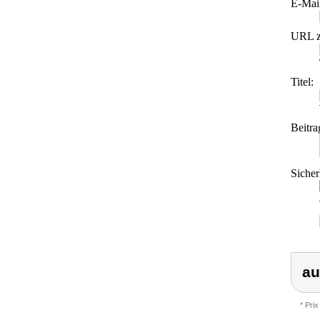
E-Mai
URL z
Titel:
Beitra
Sicher
au
* Prix