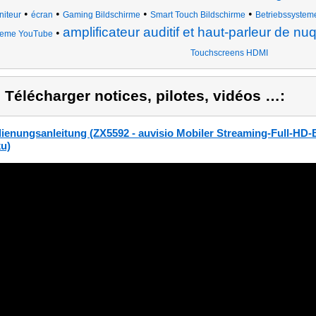
•
•
•
•
iteur
écran
Gaming Bildschirme
Smart Touch Bildschirme
Betriebssysteme
amplificateur auditif et haut-parleur de nu
•
teme YouTube
Touchscreens HDMI
) Télécharger notices, pilotes, vidéos …:
ienungsanleitung (ZX5592 - auvisio Mobiler Streaming-Full-HD-B
u)