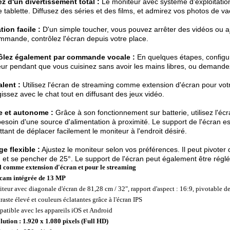
ez d'un divertissement total :
Le moniteur avec système d'exploitati
 tablette. Diffusez des séries et des films, et admirez vos photos de va
ation facile :
D'un simple toucher, vous pouvez arrêter des vidéos ou aj
mmande, contrôlez l'écran depuis votre place.
ôlez également par commande vocale :
En quelques étapes, configu
ur pendant que vous cuisinez sans avoir les mains libres, ou demande
lent :
Utilisez l'écran de streaming comme extension d'écran pour votr
gissez avec le chat tout en diffusant des jeux vidéo.
e et autonome :
Grâce à son fonctionnement sur batterie, utilisez l'écr
besoin d'une source d'alimentation à proximité. Le support de l'écran es
tant de déplacer facilement le moniteur à l'endroit désiré.
e flexible :
Ajustez le moniteur selon vos préférences. Il peut pivoter d
 et se pencher de 25°. Le support de l'écran peut également être régl
l comme extension d'écran et pour le streaming
am intégrée de 13 MP
teur avec diagonale d'écran de 81,28 cm / 32", rapport d'aspect : 16:9, pivotable d
raste élevé et couleurs éclatantes grâce à l'écran IPS
atible avec les appareils iOS et Android
lution : 1.920 x 1.080 pixels (Full HD)