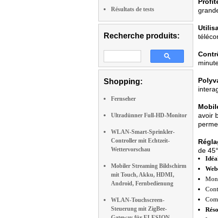
Profit
Résultats de tests
grande
Utilis
Recherche produits:
téléco
Contr
minute
Polyva
Shopping:
intera
Fernseher
Mobil
avoir 
Ultradünner Full-HD-Monitor
permet
WLAN-Smart-Sprinkler-
Controller mit Echtzeit-
Réglag
Wettervorschau
de 45°
Idéa
Mobiler Streaming Bildschirm
Webc
mit Touch, Akku, HDMI,
Moni
Android, Fernbedienung
Cont
Comp
WLAN-Touchscreen-
Steuerung mit ZigBee-
Réso
Gateway für ELESION