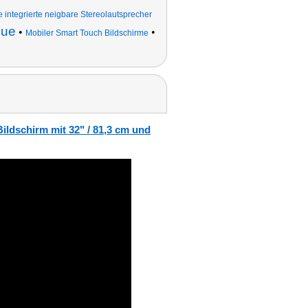
 integrierte neigbare Stereolautsprecher
que
•
•
Mobiler Smart Touch Bildschirme
ildschirm mit 32" / 81,3 cm und