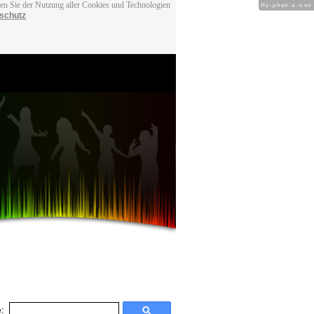
men Sie der Nutzung aller Cookies und Technologien
Hy-phen-a-tion
schutz
: