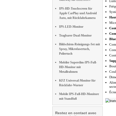
Lumi
Fréq
IPS-HD-Touchscreen für
Syst
Apple CarPlay und Android
Haut
Auto, mit Rückfahrkamera
Micr
IPS-LED-Monitor
Cont
Comp
Tragbarer Dual-Monitor
Blue
Bildschirm-Reinigungs-Set mit
Comp
Spray, Mikrofasertuch,
Conn
Poliertuch
Cont
Supp
Mobiler Superslim-IPS-Full-
Bout
HD-Monitor mit
Coul
Metallrahmen
Dime
KFZ Universal-Monitor für
Alim
Rückfahr-Warner
sect
Écra
Mobile IPS-Full-HD-Monitore
mit Standfuß
Restez en contact avec