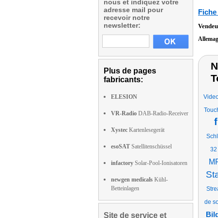
nous et indiquez votre
adresse mail pour
Fiche
recevoir notre
newsletter:
Vendeu
Allema
N
Plus de pages
T
fabricants:
ELESION
Vide
Touc
VR-Radio
DAB-Radio-Receiver
Xystec
Kartenlesegerät
Schl
esoSAT
Satellitenschüssel
32 
M
infactory
Solar-Pool-Ionisatoren
St
newgen medicals
Kühl-
Betteinlagen
Str
de so
Bil
Site de service et