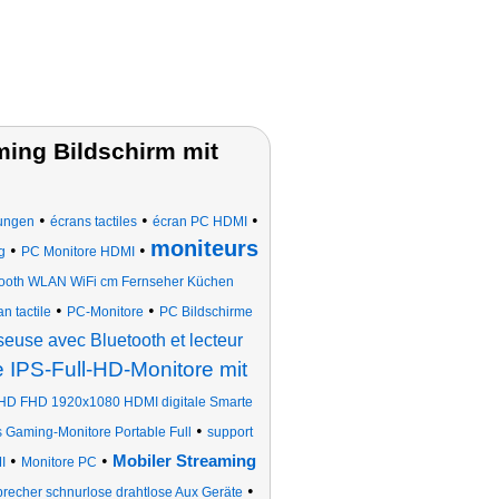
ming Bildschirm mit
•
•
•
rungen
écrans tactiles
écran PC HDMI
moniteurs
•
•
g
PC Monitore HDMI
tooth WLAN WiFi cm Fernseher Küchen
•
•
n tactile
PC-Monitore
PC Bildschirme
euse avec Bluetooth et lecteur
 IPS-Full-HD-Monitore mit
-HD FHD 1920x1080 HDMI digitale Smarte
•
Gaming-Monitore Portable Full
support
•
•
Mobiler Streaming
I
Monitore PC
•
recher schnurlose drahtlose Aux Geräte