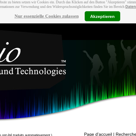
bsite zu bieten setzen wir Cookies ein. Durch das Klicken auf den Button "Akzeptieren" stim
ormationen zur Verwendung und den Widerspruchsmöglichkeiten finden Sie im Bereich
Daten
Nur essenzielle Cookies zulassen
Akzeptieren
Page d'accueil
| Recherche
s ont été traduits automatiquement.)