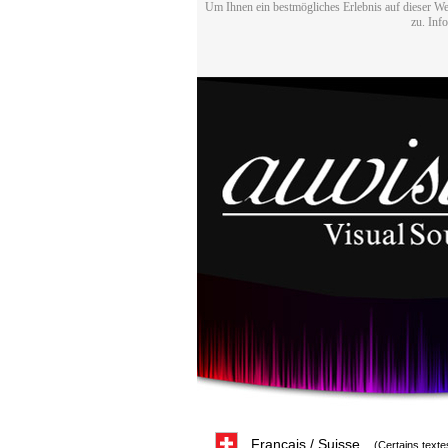
Um Ihnen ein bestmögliches Erlebnis auf dieser We
zu. Inf
Français / Suisse
(Certains texte