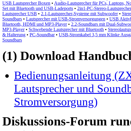
USB Lautsprecher Boxen
•
Audio-Lautsprecher für PCs, Laptops, N
Set mit Bluetooth und USB-Ladeports
•
2in1-PC-Stereo-Lautspreche
Lautsprecher USB
•
2.1-Lautsprecher-Systeme mit Subwoofer
•
Ster
Soundbars
•
Lautsprecher mit USB-Stromversorgungen
•
USB Aktiv
Bluetooth, HDMI und MP3-Player
•
2.2-Soundbars mit Dual-Subwoo
MP3-Player
•
Schwebende Lautsprecher mit Bluetooth
•
Stereolautsp
& Halterung
•
PC-Soundbar
•
USB-Stromkabel 3,5 mm Klinke Ausgä
Soundbars
(1) Download Handbuch,
Bedienungsanleitung (ZX
Lautsprecher und Soundb
Stromversorgung)
Diskussions-Forum run