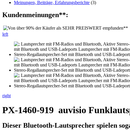
Meinungen, Beiträge, Erfahrungsberichte
(3)
Kundenmeinungen**:
left
right
PX-1460-919
auvisio Funklaut
Dieser Bluetooth-Lautsprecher spielen so