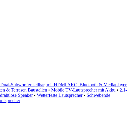
 Dual-Subwoofer, teilbar, mit HDMI ARC, Bluetooth & Mediaplayer
en & Terrasen Baustellen
•
Mobile TV-Lautsprecher mit Akku
•
2.1-
drahtlose Speaker
•
Wetterfeste Lautsprecher
•
Schwebende
utsprecher