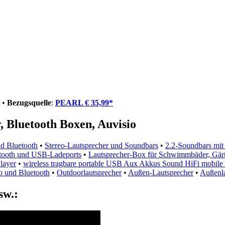
t •
Bezugsquelle
:
PEARL € 35,99*
 Bluetooth Boxen, Auvisio
d Bluetooth
•
Stereo-Lautsprecher und Soundbars
•
2.2-Soundbars mit
uetooth und USB-Ladeports
•
Lautsprecher-Box für Schwimmbäder, Gärt
layer
•
wireless tragbare portable USB Aux Akkus Sound HiFi mobile 
io und Bluetooth
•
Outdoorlautsprecher
•
Außen-Lautsprecher
•
Außenla
sw.: