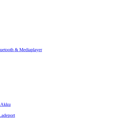
luetooth & Mediaplayer
d Akku
Ladeport