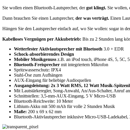
Sie wollen einen Bluetooth-Lautsprecher, der
gut klingt.
Sie wollen, 
Dann brauchen Sie einen Lautsprecher,
der was verträgt.
Einen Laut
Hängen Sie den Lautsprecher einfach auf, wo Sie wollen: sogar in de
Kabelloses Vergnügen per Akkubetrieb:
Bis zu 2 Stunden lang kö
Wetterfester Aktivlautsprecher mit Bluetooth
3.0 + EDR
Schock-absorbierendes Design
Mobiler Musikgenuss
z.B. an iPod touch, iPhone 4S, 5, 5C,
Bluetooth-Freisprecher
mit integriertem Mikrofon
Spritzwasserschutz: IPX4
Stahl-Öse zum Aufhängen
AUX-Eingang für beliebige Audioquellen
Ausgangsleistung: 2x 3 Watt RMS, 12 W
att Musik-Spitzenl
Mit Lautstärkeregler, Song-Anwahl, An/Aus-Schalter, Anruf 
Schnittstellen: 3,5-mm-AUX-Eingang, 5 V Micro-USB
Bluetooth-Reichweite: 10 Meter
Lithium-Akku mit 500 mAh für volle 2 Stunden Musik
Maße:
200 x 69 x 62 mm
Bluetooth-Aktivlautsprecher inklusive Micro-USB-Ladekabel,