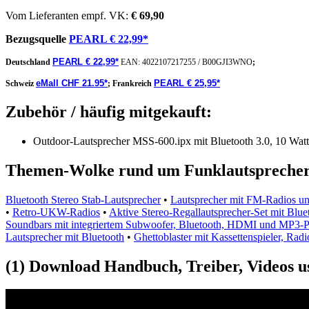
Vom Lieferanten empf. VK:
€ 69,90
Bezugsquelle
PEARL € 22,99*
PEARL € 22,99*
Deutschland
EAN:
4022107217255
/
B00GJI3WNO
;
eMall CHF 21.95*
PEARL € 25,95*
Schweiz
;
Frankreich
Zubehör / häufig mitgekauft:
Outdoor-Lautsprecher MSS-600.ipx mit Bluetooth 3.0, 10 Wat
Themen-Wolke rund um Funklautsprecher,
Bluetooth Stereo Stab-Lautsprecher
•
Lautsprecher mit FM-Radios un
•
Retro-UKW-Radios
•
Aktive Stereo-Regallautsprecher-Set mit Bl
Soundbars mit integriertem Subwoofer, Bluetooth, HDMI und MP3-P
Lautsprecher mit Bluetooth
•
Ghettoblaster mit Kassettenspieler, Rad
(1) Download Handbuch, Treiber, Videos u