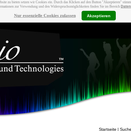
bsite zu bieten setzen wir Cookies ein. Durch das Klicken auf den Button "Akzeptieren" stim
ormationen zur Verwendung und den Widerspruchsmöglichkeiten finden Sie im Bereich
Daten
Nur essenzielle Cookies zulassen
Akzeptieren
Startseite
| Suche