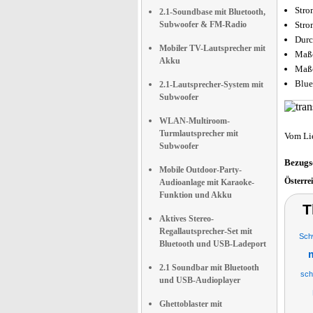
Stro
2.1-Soundbase mit Bluetooth,
Subwoofer & FM-Radio
Stro
Durc
Mobiler TV-Lautsprecher mit
Maße
Akku
Maße
Blue
2.1-Lautsprecher-System mit
Subwoofer
WLAN-Multiroom-
Turmlautsprecher mit
Vom Li
Subwoofer
Bezugs
Mobile Outdoor-Party-
Österre
Audioanlage mit Karaoke-
Funktion und Akku
T
Aktives Stereo-
Regallautsprecher-Set mit
Sch
Bluetooth und USB-Ladeport
2.1 Soundbar mit Bluetooth
sc
und USB-Audioplayer
Ghettoblaster mit