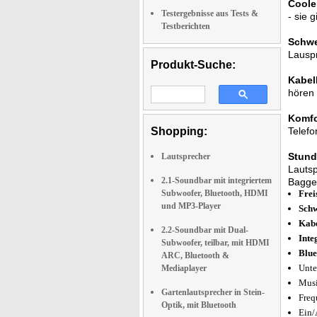
Coole
Testergebnisse aus Tests &
- sie 
Testberichten
Schwe
Lauspr
Produkt-Suche:
Kabel
hören
Komfo
Shopping:
Telefo
Stund
Lautsprecher
Lautsp
2.1-Soundbar mit integriertem
Bagger
Subwoofer, Bluetooth, HDMI
Frei
und MP3-Player
Schw
Kabe
2.2-Soundbar mit Dual-
Inte
Subwoofer, teilbar, mit HDMI
Blue
ARC, Bluetooth &
Unte
Mediaplayer
Musi
Gartenlautsprecher in Stein-
Freq
Optik, mit Bluetooth
Ein/