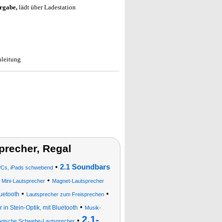
rgabe,
lädt über Ladestation
nleitung
precher, Regal
•
2.1 Soundbars
-PCs, iPads schwebend
•
•
Mini-Lautsprecher
Magnet-Lautsprecher
•
•
luetooth
Lautsprecher zum Freisprechen
•
 in Stein-Optik, mit Bluetooth
Musik-
2.1-
•
gische Schwebe-Lautsprecher