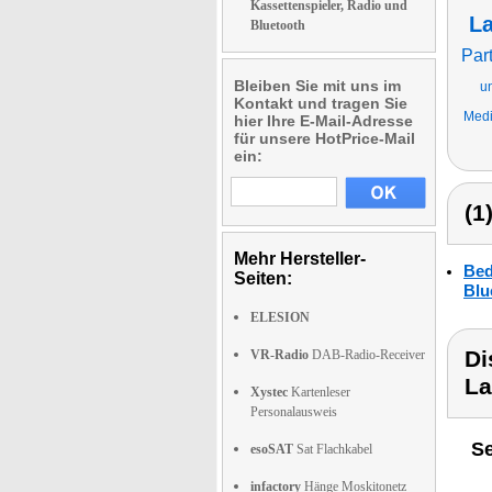
Kassettenspieler, Radio und
La
Bluetooth
Par
Bleiben Sie mit uns im
u
Kontakt und tragen Sie
Medi
hier Ihre E-Mail-Adresse
für unsere HotPrice-Mail
ein:
(1
Mehr Hersteller-
Bed
Seiten:
Blu
ELESION
Di
VR-Radio
DAB-Radio-Receiver
La
Xystec
Kartenleser
Personalausweis
Se
esoSAT
Sat Flachkabel
infactory
Hänge Moskitonetz