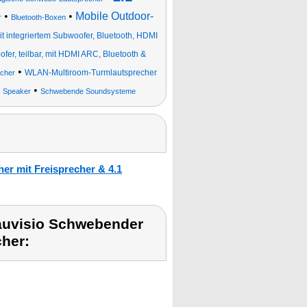
•
•
Mobile Outdoor-
r
Bluetooth-Boxen
t integriertem Subwoofer, Bluetooth, HDMI
er, teilbar, mit HDMI ARC, Bluetooth &
•
WLAN-Multiroom-Turmlautsprecher
echer
•
 Speaker
Schwebende Soundsysteme
er mit Freisprecher & 4.1
auvisio Schwebender
her: