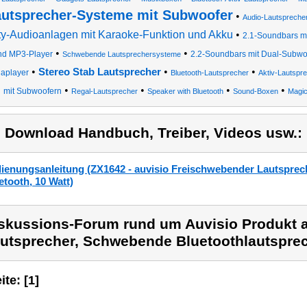
utsprecher-Systeme mit Subwoofer
•
Audio-Lautspreche
ty-Audioanlagen mit Karaoke-Funktion und Akku
•
2.1-Soundbars mi
•
•
nd MP3-Player
2.2-Soundbars mit Dual-Subwoof
Schwebende Lautsprechersysteme
•
•
•
Stereo Stab Lautsprecher
aplayer
Bluetooth-Lautsprecher
Aktiv-Lautspr
•
•
•
•
mit Subwoofern
Regal-Lautsprecher
Speaker with Bluetooth
Sound-Boxen
Magic
) Download Handbuch, Treiber, Videos usw.:
ienungsanleitung (ZX1642 - auvisio Freischwebender Lautsprech
etooth, 10 Watt)
skussions-Forum rund um Auvisio Produkt 
utsprecher, Schwebende Bluetoothlautsprec
ite: [1]