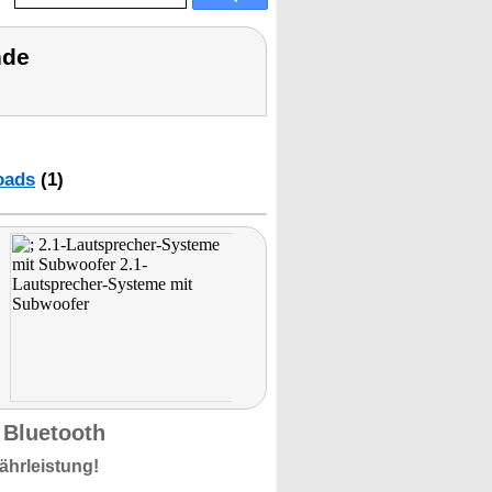
nde
oads
(1)
 Bluetooth
ährleistung!