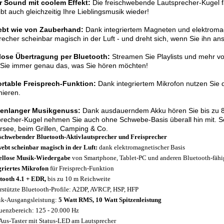
r Sound mit coolem Effekt:
Die freischwebende Lautsprecher-Kugel f
gibt auch gleichzeitig Ihre Lieblingsmusik wieder!
bt wie von Zauberhand:
Dank integriertem Magneten und elektromag
echer scheinbar magisch in der Luft - und dreht sich, wenn Sie ihn an
lose Übertragung per Bluetooth:
Streamen Sie Playlists und mehr v
 Sie immer genau das, was Sie hören möchten!
rtable Freisprech-Funktion:
Dank integriertem Mikrofon nutzen Sie
nieren.
enlanger Musikgenuss:
Dank ausdauerndem Akku hören Sie bis zu 8 
recher-Kugel nehmen Sie auch ohne Schwebe-Basis überall hin mit. S
see, beim Grillen, Camping & Co.
schwebender Bluetooth-Aktivlautsprecher und Freisprecher
ebt scheinbar magisch in der Luft:
dank elektromagnetischer Basis
llose Musik-Wiedergabe
von Smartphone, Tablet-PC und anderen Bluetooth-fähi
griertes Mikrofon
für Freisprech-Funktion
tooth 4.1 + EDR,
bis zu 10 m Reichweite
rstützte Bluetooth-Profile: A2DP, AVRCP, HSP, HFP
k-Ausgangsleistung:
5 Watt RMS, 10 Watt Spitzenleistung
uenzbereich: 125 - 20.000 Hz
Aus-Taster mit Status-LED am Lautsprecher