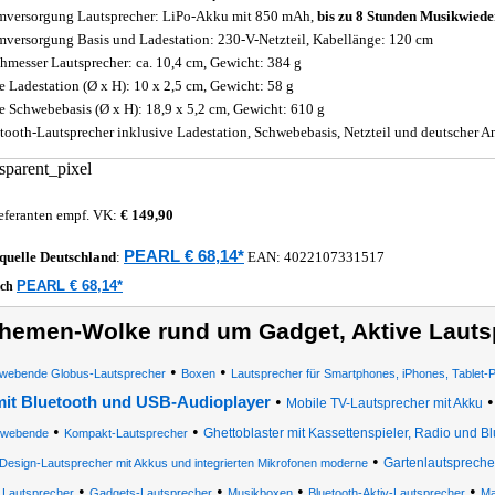
mversorgung Lautsprecher: LiPo-Akku mit 850 mAh,
bis zu 8 Stunden Musikwiede
mversorgung Basis und Ladestation: 230-V-Netzteil, Kabellänge: 120 cm
hmesser Lautsprecher: ca. 10,4 cm, Gewicht: 384 g
 Ladestation (Ø x H): 10 x 2,5 cm, Gewicht: 58 g
 Schwebebasis (Ø x H): 18,9 x 5,2 cm, Gewicht: 610 g
tooth-Lautsprecher inklusive Ladestation, Schwebebasis, Netzteil und deutscher A
eferanten empf. VK:
€ 149,90
PEARL € 68,14*
quelle
Deutschland
:
EAN:
4022107331517
PEARL € 68,14*
ich
hemen-Wolke rund um Gadget, Aktive Lauts
•
•
webende Globus-Lautsprecher
Boxen
Lautsprecher für Smartphones, iPhones, Tablet
•
mit Bluetooth und USB-Audioplayer
Mobile TV-Lautsprecher mit Akku
•
•
Ghettoblaster mit Kassettenspieler, Radio und B
hwebende
Kompakt-Lautsprecher
•
Gartenlautsprecher
Design-Lautsprecher mit Akkus und integrierten Mikrofonen moderne
•
•
•
•
Lautsprecher
Gadgets-Lautsprecher
Musikboxen
Bluetooth-Aktiv-Lautsprecher
Ma