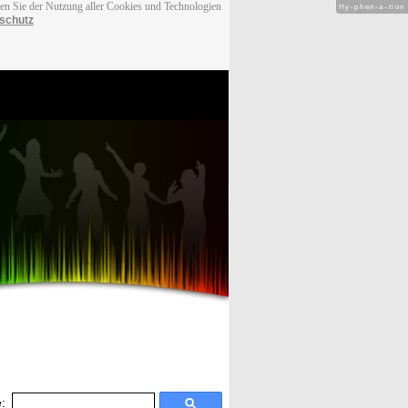
men Sie der Nutzung aller Cookies und Technologien
Hy-phen-a-tion
schutz
: