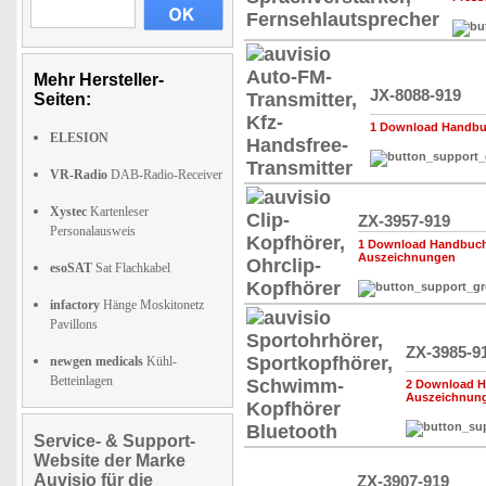
Mehr Hersteller-
JX-8088-919
Seiten:
1 Download Handbuc
ELESION
VR-Radio
DAB-Radio-Receiver
Xystec
Kartenleser
ZX-3957-919
Personalausweis
1 Download Handbuch,
Auszeichnungen
esoSAT
Sat Flachkabel
infactory
Hänge Moskitonetz
Pavillons
ZX-3985-9
newgen medicals
Kühl-
Betteinlagen
2 Download H
Auszeichnun
Service- & Support-
Website der Marke
Auvisio für die
ZX-3907-919