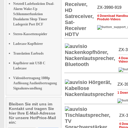
Netzteil Ladefunktion Dual-
ZX-3990-919
Alarm Wake-Up
Schlummerfunktion
4 Download Handbuc
Dualalarm Sleep Timer
Produkt-Videos
Ladegerät Port DCF
Stereo-Kassettenspieler
Ladecase Kopfhörer
ZX-3
Translation Earbuds
4 Dow
Video
Kopfhörer mit USB C
Ladecase
Videoübertragung 1080p
Auflösung Audioübertragung
ZX-3
Signalumwandlung
1 Down
Bleiben Sie mit uns im
Kontakt und tragen Sie
hier Ihre E-Mail-Adresse
ZX-3
für unsere HotPrice-Mail
ein:
4 Dow
Press