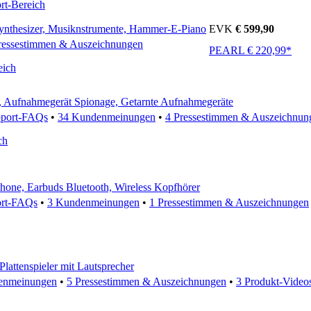
rt-Bereich
Synthesizer, Musiknstrumente, Hammer-E-Piano
EVK
€ 599,90
ressestimmen & Auszeichnungen
PEARL € 220,99*
eich
, Aufnahmegerät Spionage, Getarnte Aufnahmegeräte
pport-FAQs
•
34 Kundenmeinungen
•
4 Pressestimmen & Auszeichnun
ch
hone, Earbuds Bluetooth, Wireless Kopfhörer
ort-FAQs
•
3 Kundenmeinungen
•
1 Pressestimmen & Auszeichnungen
Plattenspieler mit Lautsprecher
enmeinungen
•
5 Pressestimmen & Auszeichnungen
•
3 Produkt-Video