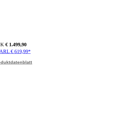
VK
€ 1.499,90
ARL € 619,99*
oduktdatenblatt