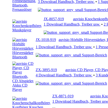
3 Download Handbuch, Treiber usw.
•
1 Sup
Support-Bereic
JX-8057-919
auvisio Knochenkopfhö
1 Download Handbuch, Treiber usw.
•
2 
Support-Be
JX-1018-919
auvisio Hörhilfe Hörverstärker,
1 Download Handbuch, Treiber usw.
•
1 Press
Support-Bereich
ZX-3895-919
auvisio CD Player, CD Pla
4 Download Handbuch, Treiber usw.
•
3 Kund
Support-Bereich
ZX-8871-919
auvisio Kn
1 Download Handbuch, Treiber usw