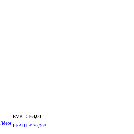
EVK
€ 169,90
Videos
PEARL € 79,99*