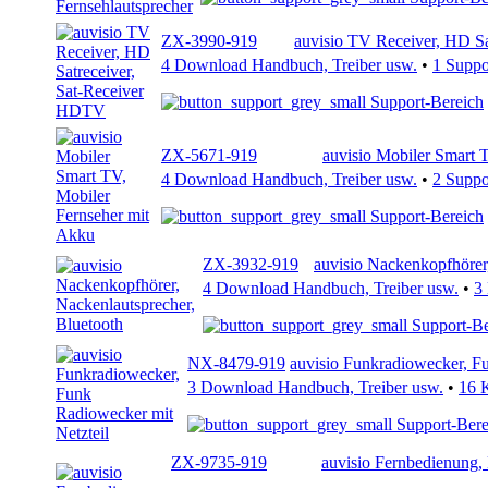
ZX-3990-919
auvisio TV Receiver, HD S
4 Download Handbuch, Treiber usw.
•
1 Supp
Support-Bereich
ZX-5671-919
auvisio Mobiler Smart 
4 Download Handbuch, Treiber usw.
•
2 Supp
Support-Bereich
ZX-3932-919
auvisio Nackenkopfhörer
4 Download Handbuch, Treiber usw.
•
3
Support-Be
NX-8479-919
auvisio Funkradiowecker, F
3 Download Handbuch, Treiber usw.
•
16 
Support-Bere
ZX-9735-919
auvisio Fernbedienung, 