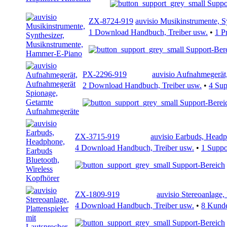
Suppo
ZX-8724-919
auvisio Musikinstrumente, 
1 Download Handbuch, Treiber usw.
•
1 P
Support-Ber
PX-2296-919
auvisio Aufnahmegerät
2 Download Handbuch, Treiber usw.
•
4 Su
Support-Berei
ZX-3715-919
auvisio Earbuds, Headp
4 Download Handbuch, Treiber usw.
•
1 Supp
Support-Bereich
ZX-1809-919
auvisio Stereoanlage, 
4 Download Handbuch, Treiber usw.
•
8 Kund
Support-Bereich