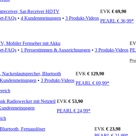
atreceiver, Sat-Receiver HDTV
EVK
€ 69,90
ort-FAQs
•
4 Kundenmeinungen
•
3 Produkt-Videos
PEARL € 36,99*
TV, Mobiler Fernseher mit Akku
E
ort-FAQs
•
1 Pressestimmen & Auszeichnungen
•
3 Produkt-Videos
PE
Pr
, Nackenlautsprecher, Bluetooth
EVK
€ 129,90
 Kundenmeinungen
•
3 Produkt-Videos
PEARL € 69,99*
reich
unk Radiowecker mit Netzteil
EVK
€ 53,90
Kundenmeinungen
PEARL € 24,99*
ich
Bluetooth, Fernauslöser
EVK
€ 23,98
PEARL € 21,99*