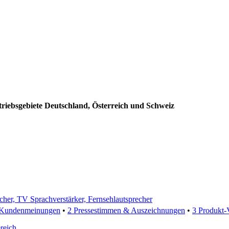
triebsgebiete Deutschland, Österreich und Schweiz
echer, TV Sprachverstärker, Fernsehlautsprecher
 Kundenmeinungen
•
2 Pressestimmen & Auszeichnungen
•
3 Produkt-
reich