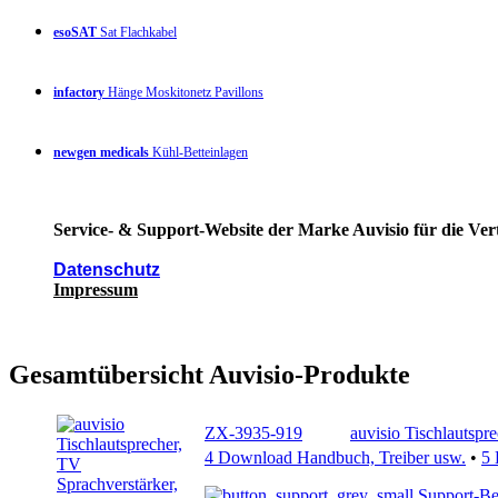
esoSAT
Sat Flachkabel
infactory
Hänge Moskitonetz Pavillons
newgen medicals
Kühl-Betteinlagen
Service- & Support-Website der Marke Auvisio für die Ver
Datenschutz
Impressum
Gesamtübersicht Auvisio-Produkte
ZX-3935-919
auvisio Tischlautspr
4 Download Handbuch, Treiber usw.
•
5
Support-Be