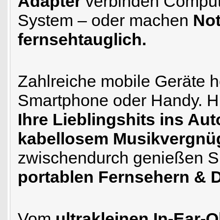
Adapter
verbinden Compute
System – oder machen
Not
fernsehtauglich.
Zahlreiche mobile Geräte 
Smartphone oder Handy. H
Ihre Lieblingshits ins Aut
kabellosem Musikvergnü
zwischendurch genießen Si
portablen Fernsehern & 
Vom
ultrakleinen In-Ear-