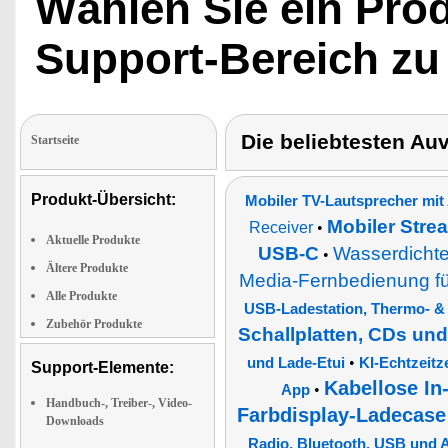
Wählen Sie ein Pro
Support-Bereich zu
Die beliebtesten Au
Startseite
Produkt-Übersicht:
Mobiler TV-Lautsprecher mit
Mobiler Stre
Receiver
•
Aktuelle Produkte
USB-C
Wasserdichte
•
Ältere Produkte
Media-Fernbedienung f
Alle Produkte
USB-Ladestation, Thermo- &
Zubehör Produkte
Schallplatten, CDs un
•
und Lade-Etui
KI-Echtzeitz
Support-Elemente:
Kabellose In
•
App
Handbuch-, Treiber-, Video-
Farbdisplay-Ladecase
Downloads
Radio, Bluetooth, USB und 