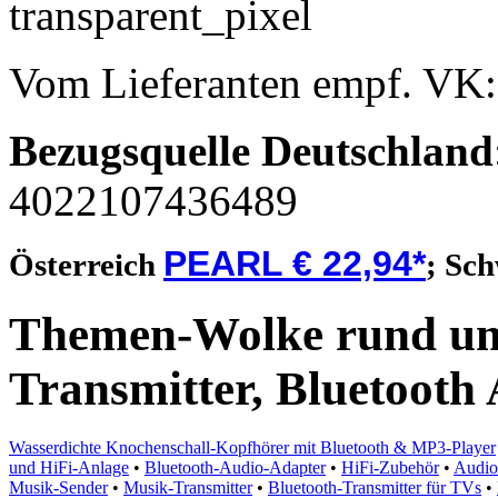
Vom Lieferanten empf. VK
Bezugsquelle
Deutschland
4022107436489
PEARL € 22,94*
Österreich
;
Sch
Themen-Wolke rund um 
Transmitter, Bluetooth
Wasserdichte Knochenschall-Kopfhörer mit Bluetooth & MP3-Player
und HiFi-Anlage
•
Bluetooth-Audio-Adapter
•
HiFi-Zubehör
•
Audio
Musik-Sender
•
Musik-Transmitter
•
Bluetooth-Transmitter für TVs
•