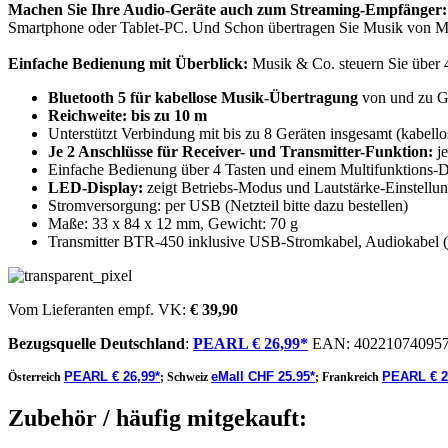
Machen Sie Ihre Audio-Geräte auch zum Streaming-Empfänger:
Smartphone oder Tablet-PC. Und Schon übertragen Sie Musik von Mob
Einfache Bedienung mit Überblick:
Musik & Co. steuern Sie über 4
Bluetooth 5 für kabellose Musik-Übertragung
von und zu G
Reichweite: bis zu 10 m
Unterstützt Verbindung mit bis zu 8 Geräten insgesamt (kabell
Je 2 Anschlüsse für Receiver- und Transmitter-Funktion:
je
Einfache Bedienung über 4 Tasten und einem Multifunktions-D
LED-Display:
zeigt Betriebs-Modus und Lautstärke-Einstellu
Stromversorgung: per USB (Netzteil bitte dazu bestellen)
Maße: 33 x 84 x 12 mm, Gewicht: 70 g
Transmitter BTR-450 inklusive USB-Stromkabel, Audiokabel 
Vom Lieferanten empf. VK:
€ 39,90
Bezugsquelle
Deutschland
:
PEARL € 26,99*
EAN:
40221074095
PEARL € 26,99*
eMall CHF 25.95*
PEARL € 2
Österreich
;
Schweiz
;
Frankreich
Zubehör / häufig mitgekauft: