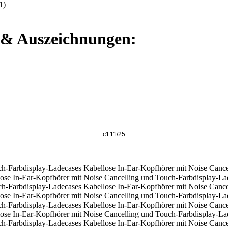
1)
e & Auszeichnungen:
c't 11/25