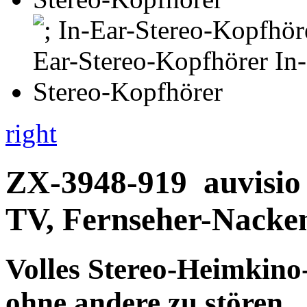
right
ZX-3948-919
auvisio
TV, Fernseher-Nacke
Volles Stereo-Heimkino-
ohne andere zu stören