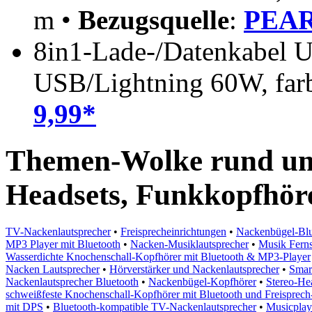
m •
Bezugsquelle
:
PEAR
8in1-Lade-/Datenkabel 
USB/Lightning 60W, far
9,99*
Themen-Wolke rund um
Headsets, Funkkopfhör
TV-Nackenlautsprecher
•
Freisprecheinrichtungen
•
Nackenbügel-Blu
MP3 Player mit Bluetooth
•
Nacken-Musiklautsprecher
•
Musik Ferns
Wasserdichte Knochenschall-Kopfhörer mit Bluetooth & MP3-Player
Nacken Lautsprecher
•
Hörverstärker und Nackenlautsprecher
•
Smar
Nackenlautsprecher Bluetooth
•
Nackenbügel-Kopfhörer
•
Stereo-He
schweißfeste Knochenschall-Kopfhörer mit Bluetooth und Freisprech
mit DPS
•
Bluetooth-kompatible TV-Nackenlautsprecher
•
Musicplay