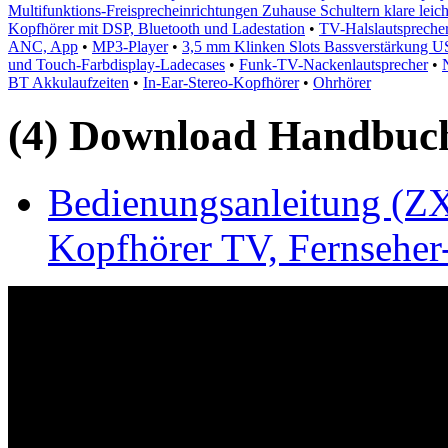
Multifunktions-Freisprecheinrichtungen Zuhause Schultern klare leich
Kopfhörer mit DSP, Bluetooth und Ladestation
•
TV-Halslautspreche
ANC, App
•
MP3-Player
•
3,5 mm Klinken Slots Bassverstärkung
und Touch-Farbdisplay-Ladecases
•
Funk-TV-Nackenlautsprecher
•
BT Akkulaufzeiten
•
In-Ear-Stereo-Kopfhörer
•
Ohrhörer
(4) Download Handbuch,
Bedienungsanleitung (ZX
Kopfhörer TV, Fernseher