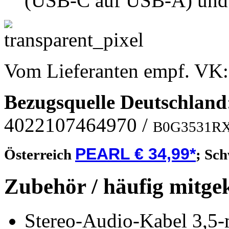
(USB-C auf USB-A) und 
Vom Lieferanten empf. VK
Bezugsquelle
Deutschland
4022107464970
/
B0G3531R
PEARL € 34,99*
Österreich
;
Sch
Zubehör / häufig mitge
Stereo-Audio-Kabel 3,5-