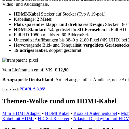
Video- und Audiosignale.
HDMI-Kabel
Stecker auf Stecker (Typ A 19-pol.)
Kabellänge:
2 Meter
Platz sparendes klapp- und drehbares Design:
Stecker 180° 
HDMI-Standard 1.4
, gerüstet für
3D-Fernsehen
in Full HD
Full HD 1080p mit bis zu 60 Bildern/Sek.
Unterstützt Auflösungen bis 3840 x 2180 Pixel (4K UHD) bei 
Hervorragende Bild- und Tonqualität:
vergoldete Gerätesteck
19-adriges Kabel,
doppelt geschirmt
Vom Lieferanten empf. VK:
€ 12,90
Bezugsquelle
Deutschland
: Artikel ausgelaufen. Ähnliche, neue Arti
PEARL € 8,95*
Frankreich
Themen-Wolke rund um HDMI-Kabel
Mini-HDMI-Adapter
•
HDMI Kabel
•
Koaxial-Antennenkabel
•
Mob
Kabel mit HDMI
•
HD-Sat-Receiver
•
Adapter DisplayPort auf HDM