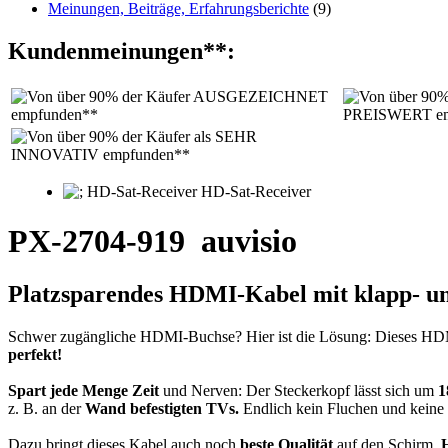
Meinungen, Beiträge, Erfahrungsberichte
(9)
Kundenmeinungen**:
PX-2704-919
auvisio
Platzsparendes
HDMI-Kabel mit
klapp- u
Schwer zugängliche HDMI-Buchse? Hier ist die Lösung: Dieses HDM
perfekt!
Spart jede Menge Zeit
und Nerven: Der Steckerkopf lässt sich um
1
z. B. an der
Wand befestigten TVs.
Endlich kein Fluchen und keine
Dazu bringt dieses Kabel auch noch
beste Qualität
auf den Schirm.