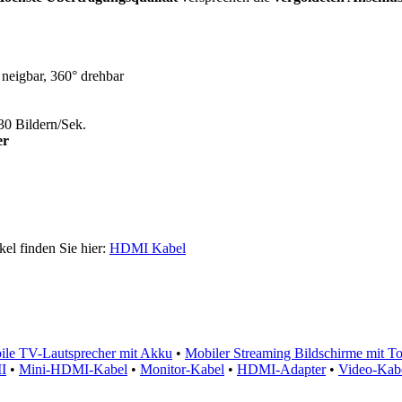
neigbar, 360° drehbar
30 Bildern/Sek.
er
kel finden Sie hier:
HDMI Kabel
ile TV-Lautsprecher mit Akku
•
Mobiler Streaming Bildschirme mit 
I
•
Mini-HDMI-Kabel
•
Monitor-Kabel
•
HDMI-Adapter
•
Video-Kab