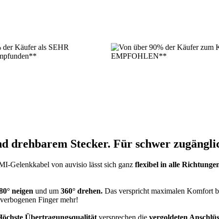
nd drehbarem
Stecker. Für schwer zugängli
I-Gelenkkabel von auvisio lässt sich ganz
flexibel in alle Richtun
80° neigen
und um
360° drehen.
Das verspricht maximalen Komfort be
 verbogenen Finger mehr!
Höchste Übertragungsqualität
versprechen die
vergoldeten Anschlüs