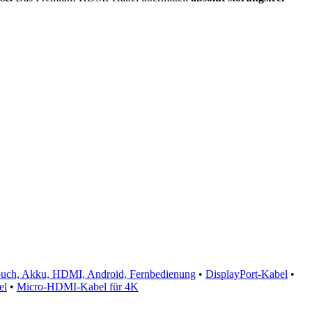
Touch, Akku, HDMI, Android, Fernbedienung
•
DisplayPort-Kabel
•
el
•
Micro-HDMI-Kabel für 4K