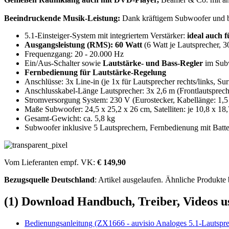
Beeindruckende Musik-Leistung:
Dank kräftigem Subwoofer und bi
5.1-Einsteiger-System mit integriertem Verstärker:
ideal auch 
Ausgangsleistung (RMS): 60 Watt
(6 Watt je Lautsprecher, 
Frequenzgang: 20 - 20.000 Hz
Ein/Aus-Schalter sowie
Lautstärke- und Bass-Regler
im Subw
Fernbedienung für Lautstärke-Regelung
Anschlüsse: 3x Line-in (je 1x für Lautsprecher rechts/links, S
Anschlusskabel-Länge Lautsprecher: 3x 2,6 m (Frontlautspreche
Stromversorgung System: 230 V (Eurostecker, Kabellänge: 1,
Maße Subwoofer: 24,5 x 25,2 x 26 cm, Satelliten: je 10,8 x 18,
Gesamt-Gewicht: ca. 5,8 kg
Subwoofer inklusive 5 Lautsprechern, Fernbedienung mit Batte
Vom Lieferanten empf. VK:
€ 149,90
Bezugsquelle
Deutschland
: Artikel ausgelaufen. Ähnliche Produkte
(1) Download Handbuch, Treiber, Videos u
Bedienungsanleitung (ZX1666 - auvisio Analoges 5.1-Lautsp