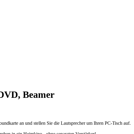
, DVD, Beamer
ndkarte an und stellen Sie die Lautsprecher um Ihren PC-Tisch auf.
en in ein Heimkino - ohne separaten Verstärker!