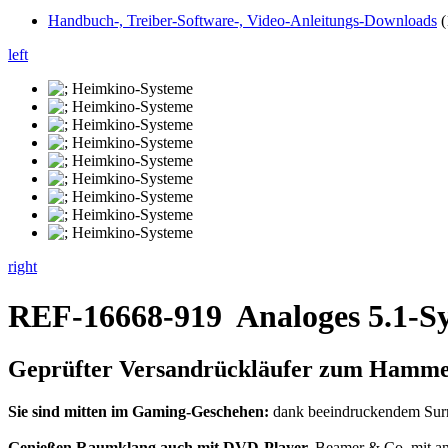
Handbuch-, Treiber-Software-, Video-Anleitungs-Downloads
(
left
right
REF-16668-919
Analoges 5.1-S
Geprüfter Versandrückläufer zum Hammer
Sie sind mitten im Gaming-Geschehen:
dank beeindruckendem Surro
Genießen Raumklang auch mit DVD-Player,
Beamer & Co. mit an