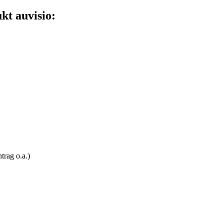
kt auvisio:
trag o.a.)