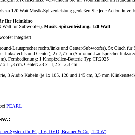
s zu 120 Watt Musik-Spitzenleistung genießen Sie jede Action in vol
für Ihr Heimkino
30 Watt für Subwoofer),
Musik-Spitzenleistung: 120 Watt
oofer integriert
urround-Lautsprecher rechts/links und Center/Subwoofer), 5x Cinch für
r links/rechts und Center), 2x 7,75 m (Surround-Lautsprecher links/re
5 m), Fernbedienung: 1 Knopfzellen-Batterie Typ CR2025
7 x 11,8 cm, Center: 23 x 11,2 x 12,3 cm
rie, 3 Audio-Kabeln (je 1x 105, 120 und 145 cm, 3,5-mm-Klinkensteck
 bei
PEARL
sw.:
recher-System für PC, TV, DVD, Beamer & Co., 120 W)