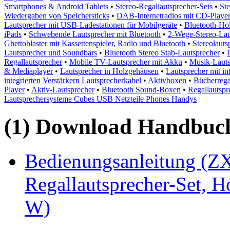
Smartphones & Android Tablets
•
Stereo-Regallautsprecher-Sets
•
St
Wiedergaben von Speichersticks
•
DAB-Internetradios mit CD-Player
Lautsprecher mit USB-Ladestationen für Mobilgeräte
•
Bluetooth-Hol
iPads
•
Schwebende Lautsprecher mit Bluetooth
•
2-Wege-Stereo-Lau
Ghettoblaster mit Kassettenspieler, Radio und Bluetooth
•
Stereolauts
Lautsprecher und Soundbars
•
Bluetooth Stereo Stab-Lautsprecher
•
Regallautsprecher
•
Mobile TV-Lautsprecher mit Akku
•
Musik-Lauts
& Mediaplayer
•
Lautsprecher in Holzgehäusen
•
Lautsprecher mit in
integrierten Verstärkern Lautsprecherkabel
•
Aktivboxen
•
Bücherrega
Player
•
Aktiv-Lautsprecher
•
Bluetooth Sound-Boxen
•
Regallautspr
Lautsprechersysteme Cubes USB Netzteile Phones Handys
(1) Download Handbuch,
Bedienungsanleitung (ZX
Regallautsprecher-Set, H
W)