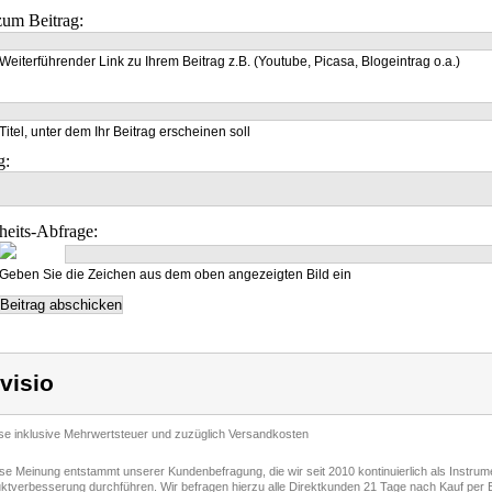
um Beitrag:
Weiterführender Link zu Ihrem Beitrag z.B. (Youtube, Picasa, Blogeintrag o.a.)
Titel, unter dem Ihr Beitrag erscheinen soll
g:
heits-Abfrage:
Geben Sie die Zeichen aus dem oben angezeigten Bild ein
visio
ise inklusive Mehrwertsteuer und zuzüglich Versandkosten
ese Meinung entstammt unserer Kundenbefragung, die wir seit 2010 kontinuierlich als Instru
ktverbesserung durchführen. Wir befragen hierzu alle Direktkunden 21 Tage nach Kauf per E