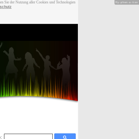
men Sie der Nutzung aller Cookies und Technologien
Hy-phen-a-tion
schutz
: