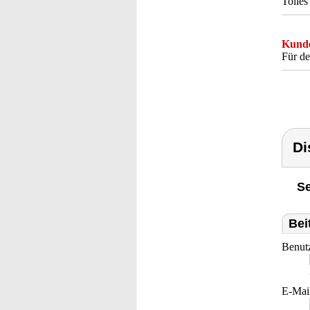
Tolles
Kunde
Für de
Di
Se
Bei
Benut
E-Mai