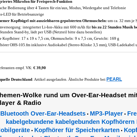
griertes Mikrofon für Freisprech-Funktion
ache Bedienung über 4 Tasten für ein/aus, Modus, Wiedergabe und Telefonie
us-LED für Betriebsanzeige
emer Kopfbügel mit ausziehbaren gepolsterten Ohrmuscheln:
um ca. 32 mm je S
mversorgung: integrierter Li-Ion-Akku mit 600 mAh für
bis zu 22 Stunden Musik b
Stunden Stand-by, lädt per USB (Netzteil bitte dazu bestellen)
 Kopfhörer: 17 x 19 x 7,5 cm, Ohrmuscheln: 9 x 7,5 cm, Gewicht: 169 g
hörer OHS-105.fm inklusive Audiokabel (Stereo-Klinke 3,5 mm), USB-Ladekabel u
eferanten empf. VK:
€ 39,90
PEARL
quelle
Deutschland
: Artikel ausgelaufen. Ähnliche Produkte bei
hemen-Wolke rund um Over-Ear-Headset mit
layer & Radio
Bluetooth Over-Ear-Headsets
MP3-Player
Fre
•
•
kabelgebundene kabelgebunden Kopfhörern
obilgeräte
Kopfhörer für Speicherkarten
Kopf
•
•