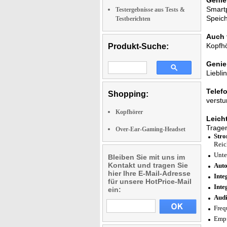
Genie
Smart
Testergebnisse aus Tests &
Speich
Testberichten
Auch 
Kopfhö
Produkt-Suche:
Genie
Liebli
Telefo
Shopping:
verstu
Kopfhörer
Leich
Trage
Over-Ear-Gaming-Headset
Stro
Reic
Unte
Bleiben Sie mit uns im
Kontakt und tragen Sie
Auto
hier Ihre E-Mail-Adresse
Inte
für unsere HotPrice-Mail
Inte
ein:
Aud
Freq
Empf