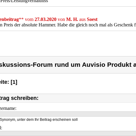
 Preis/Leistungverhältniss
nbeitrag
** vom
27.03.2020
von
M. H.
aus
Soest
n Preis der absolute Hammer. Habe die gleich noch mal als Geschenk 
skussions-Forum rund um Auvisio Produkt a
ite: [1]
trag schreiben:
zername:
Synonym, unter dem Ihr Beitrag erscheinen soll
l: