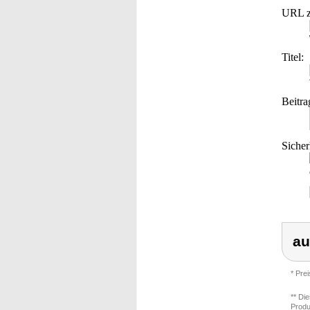
URL z
Titel:
Beitra
Sicher
au
* Pre
** Di
Produ