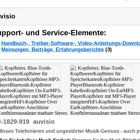
visio
pport- und Service-Elemente:
Handbuch-, Treiber-Software-, Video-Anleitungs-Downl
Meinungen, Beiträge, Erfahrungsberichte
(3)
-1829-919
auvisio
loses Telefonieren und ungestörter Musik-Genuss - auch p