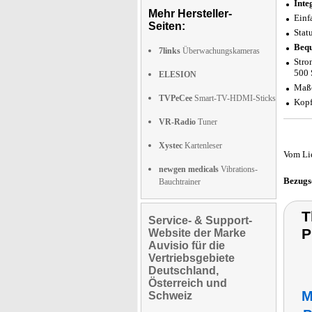
Inte
Mehr Hersteller-
Einf
Seiten:
Stat
Bequ
7links
Überwachungskameras
Stro
500 
ELESION
Maße
TVPeCee
Smart-TV-HDMI-Sticks
Kopf
VR-Radio
Tuner
Xystec
Kartenleser
Vom Li
newgen medicals
Vibrations-
Bezugs
Bauchtrainer
T
Service- & Support-
P
Website der Marke
Auvisio für die
Vertriebsgebiete
Deutschland,
Österreich und
M
Schweiz