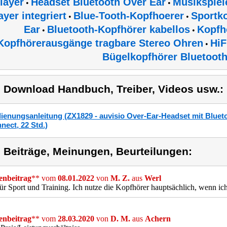
layer
Headset Bluetooth Over Ear
Musikspiel
•
•
ayer integriert
Blue-Tooth-Kopfhoerer
Sportk
•
•
Ear
Bluetooth-Kopfhörer kabellos
Kopfh
•
•
Kopfhörerausgänge tragbare Stereo Ohren
HiF
•
Bügelkopfhörer Bluetoot
) Download Handbuch, Treiber, Videos usw.:
ienungsanleitung (ZX1829 - auvisio Over-Ear-Headset mit Bluet
nect, 22 Std.)
) Beiträge, Meinungen, Beurteilungen:
nbeitrag
** vom
08.01.2022
von
M. Z.
aus
Werl
für Sport und Training. Ich nutze die Kopfhörer hauptsächlich, wenn ic
nbeitrag
** vom
28.03.2020
von
D. M.
aus
Achern