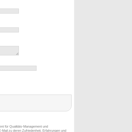
ment für Qualitäts-Management und
-Mail zu deren Zufriedenheit, Erfahrungen und