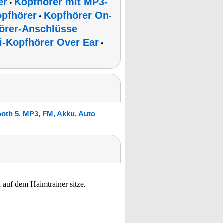
er
Kopfhörer mit MP3-
•
opfhörer
Kopfhörer On-
•
örer-Anschlüsse
i-Kopfhörer Over Ear
•
h
ooth 5, MP3, FM, Akku, Auto
h auf dem Haimtrainer sitze.