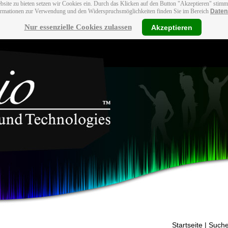
bsite zu bieten setzen wir Cookies ein. Durch das Klicken auf den Button "Akzeptieren" stim
ormationen zur Verwendung und den Widerspruchsmöglichkeiten finden Sie im Bereich
Daten
Nur essenzielle Cookies zulassen
Akzeptieren
Startseite
| Suche