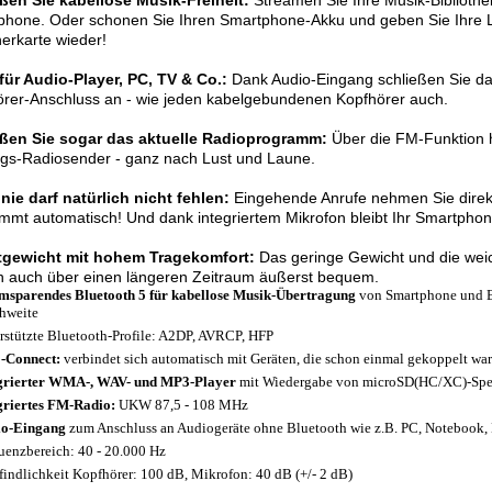
ßen Sie kabellose Musik-Freiheit:
Streamen Sie Ihre Musik-Bibliothe
phone. Oder schonen Sie Ihren Smartphone-Akku und geben Sie Ihre
erkarte wieder!
für Audio-Player, PC, TV & Co.:
Dank Audio-Eingang schließen Sie das
rer-Anschluss an - wie jeden kabelgebundenen Kopfhörer auch.
ßen Sie sogar das aktuelle Radioprogramm:
Über die FM-Funktion hö
ngs-Radiosender - ganz nach Lust und Laune.
nie darf natürlich nicht fehlen:
Eingehende Anrufe nehmen Sie direk
mmt automatisch! Und dank integriertem Mikrofon bleibt Ihr Smartphon
tgewicht mit hohem Tragekomfort:
Das geringe Gewicht und die we
n auch über einen längeren Zeitraum äußerst bequem.
msparendes Bluetooth 5 für kabellose Musik-Übertragung
von Smartphone und Bl
hweite
rstützte Bluetooth-Profile: A2DP, AVRCP, HFP
-Connect:
verbindet sich automatisch mit Geräten, die schon einmal gekoppelt wa
grierter WMA-, WAV- und MP3-Player
mit Wiedergabe von microSD(HC/XC)-Speich
griertes FM-Radio:
UKW 87,5 - 108 MHz
io-Eingang
zum Anschluss an Audiogeräte ohne Bluetooth wie z.B. PC, Notebook,
uenzbereich: 40 - 20.000 Hz
indlichkeit Kopfhörer: 100 dB, Mikrofon: 40 dB (+/- 2 dB)