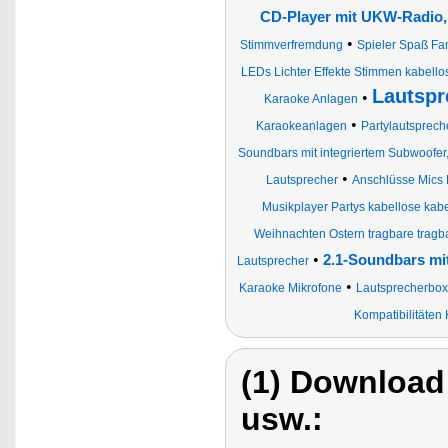
CD-Player mit UKW-Radio,
•
Stimmverfremdung
Spieler Spaß Fa
LEDs Lichter Effekte Stimmen kabellos
Lautspr
•
Karaoke Anlagen
•
Karaokeanlagen
Partylautsprech
Soundbars mit integriertem Subwoofer
•
Lautsprecher
Anschlüsse Mics 
Musikplayer Partys kabellose kabe
Weihnachten Ostern tragbare tragb
•
2.1-Soundbars mi
Lautsprecher
•
Karaoke Mikrofone
Lautsprecherbo
Kompatibilitäten
(1) Download
usw.: