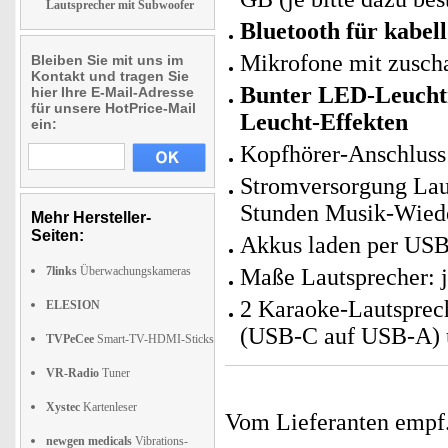
Lautsprecher mit Subwoofer
Bluetooth für kabe
Mikrofone mit zusch
Bleiben Sie mit uns im
Kontakt und tragen Sie
Bunter LED-Leucht
hier Ihre E-Mail-Adresse
für unsere HotPrice-Mail
Leucht-Effekten
ein:
Kopfhörer-Anschluss
Stromversorgung Laut
Stunden Musik-Wiede
Mehr Hersteller-
Seiten:
Akkus laden per USB-
7links
Überwachungskameras
Maße Lautsprecher: j
2 Karaoke-Lautsprec
ELESION
(USB-C auf USB-A) u
TVPeCee
Smart-TV-HDMI-Sticks
VR-Radio
Tuner
Xystec
Kartenleser
Vom Lieferanten emp
newgen medicals
Vibrations-