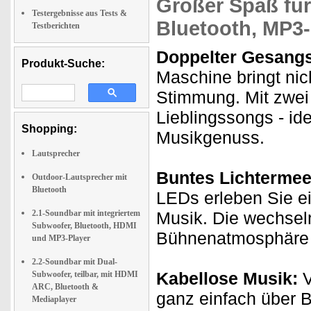
Großer Spaß für 
Testergebnisse aus Tests &
Bluetooth, MP3
Testberichten
Doppelter Gesangs
Produkt-Suche:
Maschine bringt nic
Stimmung. Mit zwei
Lieblingssongs - id
Shopping:
Musikgenuss.
Lautsprecher
Buntes Lichtermee
Outdoor-Lautsprecher mit
Bluetooth
LEDs erleben Sie e
2.1-Soundbar mit integriertem
Musik. Die wechsel
Subwoofer, Bluetooth, HDMI
Bühnenatmosphäre 
und MP3-Player
2.2-Soundbar mit Dual-
Kabellose Musik:
V
Subwoofer, teilbar, mit HDMI
ARC, Bluetooth &
ganz einfach über B
Mediaplayer