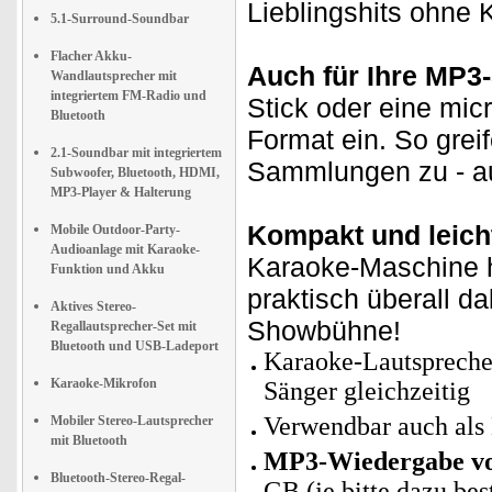
Lieblingshits ohne 
5.1-Surround-Soundbar
Flacher Akku-
Auch für Ihre MP
Wandlautsprecher mit
integriertem FM-Radio und
Stick oder eine mic
Bluetooth
Format ein. So grei
2.1-Soundbar mit integriertem
Sammlungen zu - au
Subwoofer, Bluetooth, HDMI,
MP3-Player & Halterung
Kompakt und leich
Mobile Outdoor-Party-
Audioanlage mit Karaoke-
Karaoke-Maschine 
Funktion und Akku
praktisch überall d
Aktives Stereo-
Showbühne!
Regallautsprecher-Set mit
Bluetooth und USB-Ladeport
Karaoke-Lautsprecher
Karaoke-Mikrofon
Sänger gleichzeitig
Verwendbar auch als
Mobiler Stereo-Lautsprecher
mit Bluetooth
MP3-Wiedergabe vo
Bluetooth-Stereo-Regal-
GB (je bitte dazu bes