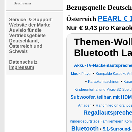
Bauchtrainer
Bezugsquelle
Deutsch
PEARL € 1
Österreich
Service- & Support-
Website der Marke
Nur € 9,43 pro Karao
Auvisio für die
Vertriebsgebiete
Themen-Wolk
Deutschland,
Österreich und
Bluetooth L
Schweiz
Datenschutz
Akku-TV-Nackenlautsprecher
Impressum
•
Musik Player
Kompakte Karaoke An
•
•
Karaokemaschinen
Karao
Kinderunterhaltung Micro-SD Speic
Subwoofer, teilbar, mit HD
•
Anlagen
Handmikrofon drahtlo
Regallautspreche
Kindergeburtstage Familienfeiern Ko
Bluetooth
•
5.1-Surround