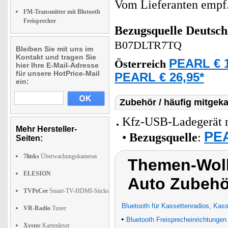
Vom Lieferanten emp
FM-Transmitter mit Blutooth
Freisprecher
Bezugsquelle
Deutsch
B07DLTR7TQ
Bleiben Sie mit uns im
Kontakt und tragen Sie
PEARL € 1
Österreich
hier Ihre E-Mail-Adresse
für unsere HotPrice-Mail
PEARL € 26,95*
ein:
Zubehör / häufig mitgeka
Kfz-USB-Ladegerät m
Mehr Hersteller-
PEA
•
Bezugsquelle
:
Seiten:
7links
Überwachungskameras
Themen-Wolk
ELESION
Auto Zubehör
TVPeCee
Smart-TV-HDMI-Sticks
Bluetooth für Kassettenradios, Kas
VR-Radio
Tuner
•
Bluetooth Freisprecheinrichtungen
Xystec
Kartenleser