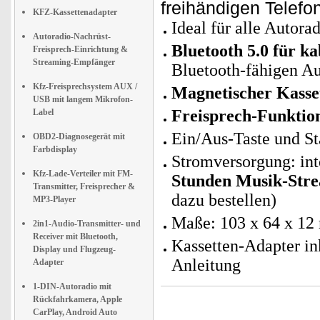
freihändigen Telefon
KFZ-Kassettenadapter
Ideal für alle Autor
Autoradio-Nachrüst-
Bluetooth 5.0 für k
Freisprech-Einrichtung &
Streaming-Empfänger
Bluetooth-fähigen Au
Kfz-Freisprechsystem AUX /
Magnetischer Kasse
USB mit langem Mikrofon-
Freisprech-Funktio
Label
Ein/Aus-Taste und S
OBD2-Diagnosegerät mit
Farbdisplay
Stromversorgung: in
Kfz-Lade-Verteiler mit FM-
Stunden Musik-Stre
Transmitter, Freisprecher &
dazu bestellen)
MP3-Player
Maße: 103 x 64 x 12
2in1-Audio-Transmitter- und
Receiver mit Bluetooth,
Kassetten-Adapter i
Display und Flugzeug-
Anleitung
Adapter
1-DIN-Autoradio mit
Rückfahrkamera, Apple
CarPlay, Android Auto