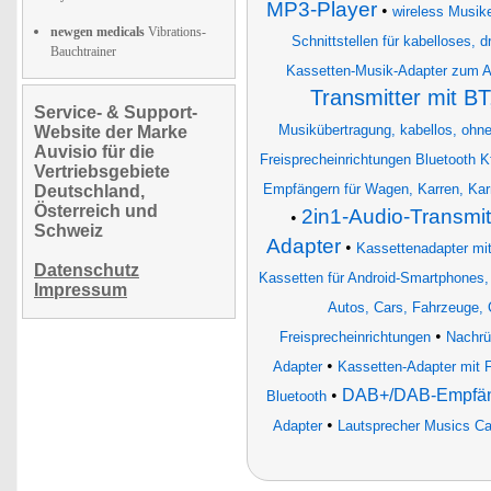
MP3-Player
•
wireless Musik
newgen medicals
Vibrations-
Schnittstellen für kabelloses, 
Bauchtrainer
Kassetten-Musik-Adapter zum A
Transmitter mit BT
Service- & Support-
Musikübertragung, kabellos, ohn
Website der Marke
Auvisio für die
Freisprecheinrichtungen Bluetooth K
Vertriebsgebiete
Empfängern für Wagen, Karren, Kar
Deutschland,
Österreich und
2in1-Audio-Transmit
•
Schweiz
Adapter
•
Kassettenadapter mit
Datenschutz
Kassetten für Android-Smartphones,
Impressum
Autos, Cars, Fahrzeuge, 
•
Freisprecheinrichtungen
Nachrü
•
Adapter
Kassetten-Adapter mit F
•
DAB+/DAB-Empfänge
Bluetooth
•
Adapter
Lautsprecher Musics C