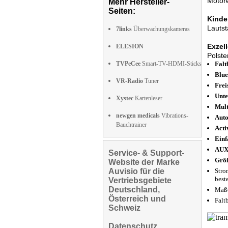
Motore
Mehr Hersteller-
Seiten:
Kinde
Lauts
7links
Überwachungskameras
Exzel
ELESION
Polst
TVPeCee
Smart-TV-HDMI-Sticks
Falt
Blue
VR-Radio
Tuner
Frei
Unte
Xystec
Kartenleser
Mult
newgen medicals
Vibrations-
Auto
Bauchtrainer
Acti
Einf
AUX
Service- & Support-
Größ
Website der Marke
Auvisio für die
Stro
best
Vertriebsgebiete
Deutschland,
Maße
Österreich und
Falt
Schweiz
Datenschutz