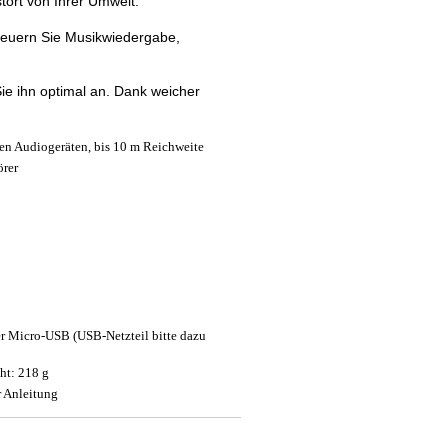
tört von Ihrer Umwelt.
euern Sie Musikwiedergabe,
ie ihn optimal an. Dank weicher
en Audiogeräten, bis 10 m Reichweite
örer
per Micro-USB (USB-Netzteil bitte dazu
ht: 218 g
r Anleitung