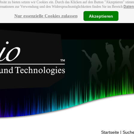
bsite zu bieten setzen wir Cookies ein. Durch das Klicken auf den Button "Akzeptieren" stim
ormationen zur Verwendung und den Widerspruchsmöglichkeiten finden Sie im Bereich
Daten
Nur essenzielle Cookies zulassen
Akzeptieren
Startseite
| Suche