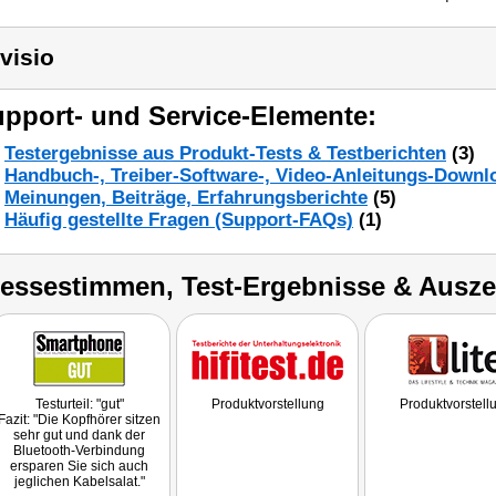
visio
pport- und Service-Elemente:
Testergebnisse aus Produkt-Tests & Testberichten
(3)
Handbuch-, Treiber-Software-, Video-Anleitungs-Downl
Meinungen, Beiträge, Erfahrungsberichte
(5)
Häufig gestellte Fragen (Support-FAQs)
(1)
ressestimmen, Test-Ergebnisse & Ausz
Testurteil: "gut"
Produktvorstellung
Produktvorstell
Fazit: "Die Kopfhörer sitzen
sehr gut und dank der
Bluetooth-Verbindung
ersparen Sie sich auch
jeglichen Kabelsalat."