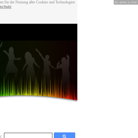
men Sie der Nutzung aller Cookies und Technologien
Hy-phen-a-tion
schutz
: