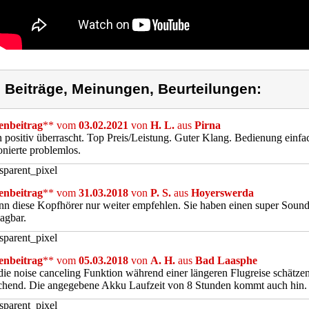
) Beiträge, Meinungen, Beurteilungen:
nbeitrag
** vom
03.02.2021
von
H. L.
aus
Pirna
n positiv überrascht. Top Preis/Leistung. Guter Klang. Bedienung einf
onierte problemlos.
nbeitrag
** vom
31.03.2018
von
P. S.
aus
Hoyerswerda
nn diese Kopfhörer nur weiter empfehlen. Sie haben einen super Sound 
agbar.
nbeitrag
** vom
05.03.2018
von
A. H.
aus
Bad Laasphe
ie noise canceling Funktion während einer längeren Flugreise schätzen
ichend. Die angegebene Akku Laufzeit von 8 Stunden kommt auch hin.