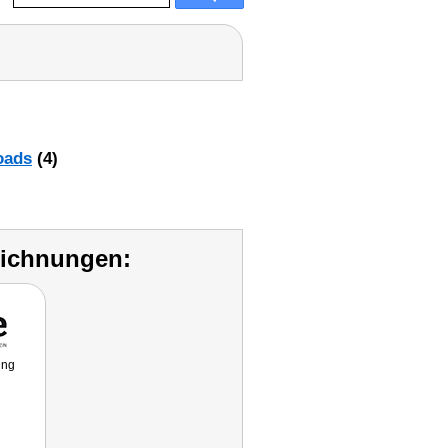
oads
(4)
eichnungen:
ung