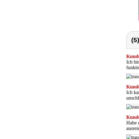
(5
Kunde
Ich bi
funkti
Kunde
Ich ka
unschl
Kunde
Habe d
ausre