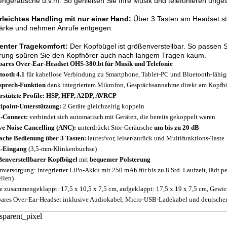
ngeräusche u.v.m. So genießen Sie Ihre Musik und telefonieren unges
rleichtes Handling mit nur einer Hand:
Über 3 Tasten am Headset st
tärke und nehmen Anrufe entgegen.
lenter Tragekomfort:
Der Kopfbügel ist größenverstellbar. So passen S
erung spüren Sie den Kopfhörer auch nach langem Tragen kaum.
bares Over-Ear-Headset OHS-380.bt für Musik und Telefonie
tooth 4.1
für kabellose Verbindung zu Smartphone, Tablet-PC und Bluetooth-fähig
sprech-Funktion
dank integriertem Mikrofon, Gesprächsannahme direkt am Kopfh
rstützte Profile: HSP, HFP, A2DP, AVRCP
ipoint-Unterstützung:
2 Geräte gleichzeitig koppeln
-Connect:
verbindet sich automatisch mit Geräten, die bereits gekoppelt waren
ve Noise Cancelling (ANC):
unterdrückt Stör-Geräusche
um bis zu 20 dB
ache Bedienung über 3 Tasten:
lauter/vor, leiser/zurück und Multifunktions-Taste
-Eingang
(3,5-mm-Klinkenbuchse)
enverstellbarer Kopfbügel
mit
bequemer Polsterung
mversorgung: integrierter LiPo-Akku mit 250 mAh für bis zu 8 Std. Laufzeit, lädt 
ellen)
 zusammengeklappt: 17,5 x 10,5 x 7,5 cm, aufgeklappt: 17,5 x 19 x 7,5 cm, Gewic
bares Over-Ear-Headset inklusive Audiokabel, Micro-USB-Ladekabel und deutsche