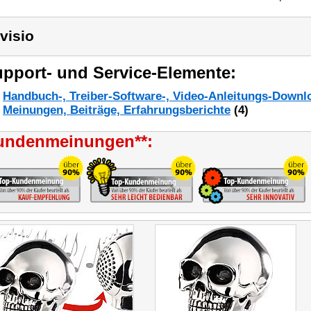
visio
pport- und Service-Elemente:
Handbuch-, Treiber-Software-, Video-Anleitungs-Downl
Meinungen, Beiträge, Erfahrungsberichte
(4)
undenmeinungen**: