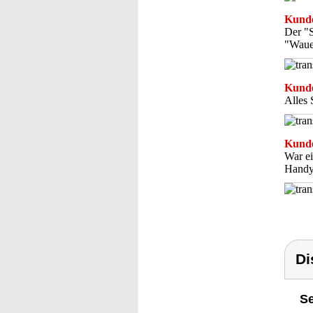
Kunde
Der "S
"Wauef
Kunde
Alles 
Kunde
War ei
Handy
Di
Se