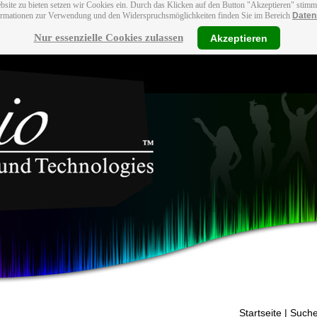
bsite zu bieten setzen wir Cookies ein. Durch das Klicken auf den Button "Akzeptieren" stim
ormationen zur Verwendung und den Widerspruchsmöglichkeiten finden Sie im Bereich
Daten
Nur essenzielle Cookies zulassen
Akzeptieren
Startseite
| Suche