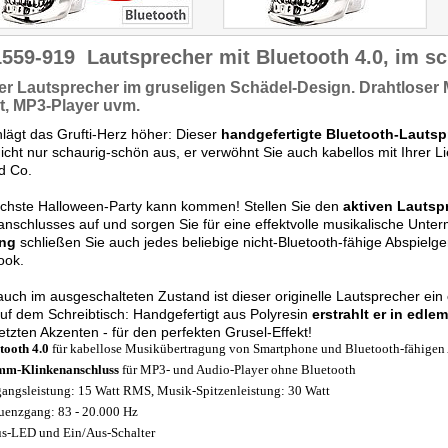
1559-919
Lautsprecher mit Bluetooth 4.0, im s
er Lautsprecher
im gruseligen Schädel-Design.
Drahtloser
t, MP3-Player uvm.
lägt das Grufti-Herz höher: Dieser
handgefertigte Bluetooth-Lautsp
nicht nur schaurig-schön aus, er verwöhnt Sie auch kabellos mit Ihrer 
d Co.
ächste Halloween-Party kann kommen! Stellen Sie den
aktiven Lautsp
nschlusses auf und sorgen Sie für eine effektvolle musikalische Unt
ng
schließen Sie auch jedes beliebige nicht-Bluetooth-fähige Abspielge
ook.
uch im ausgeschalteten Zustand ist dieser originelle Lautsprecher ein
uf dem Schreibtisch: Handgefertigt aus Polyresin
erstrahlt er in edle
tzten Akzenten - für den perfekten Grusel-Effekt!
tooth 4.0
für kabellose Musikübertragung von Smartphone und Bluetooth-fähigen
mm-Klinkenanschluss
für MP3- und Audio-Player ohne Bluetooth
angsleistung: 15 Watt RMS, Musik-Spitzenleistung: 30 Watt
uenzgang: 83 - 20.000 Hz
us-LED und Ein/Aus-Schalter