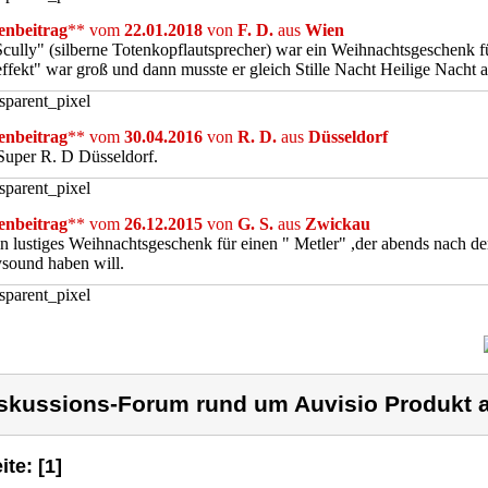
nbeitrag
** vom
22.01.2018
von
F. D.
aus
Wien
cully" (silberne Totenkopflautsprecher) war ein Weihnachtsgeschenk für
fekt" war groß und dann musste er gleich Stille Nacht Heilige Nacht a
nbeitrag
** vom
30.04.2016
von
R. D.
aus
Düsseldorf
Super R. D Düsseldorf.
nbeitrag
** vom
26.12.2015
von
G. S.
aus
Zwickau
n lustiges Weihnachtsgeschenk für einen " Metler" ,der abends nach de
sound haben will.
skussions-Forum rund um Auvisio Produkt a
ite: [1]