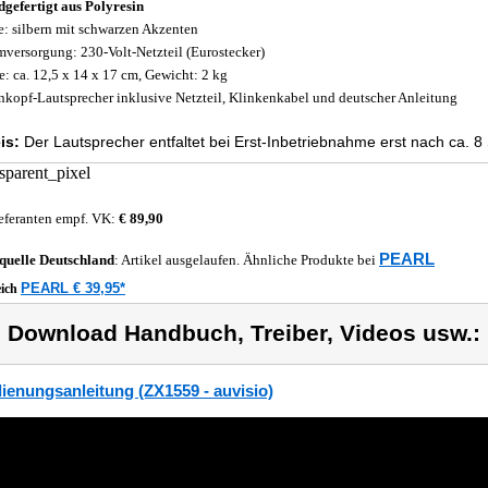
gefertigt aus Polyresin
e: silbern mit schwarzen Akzenten
mversorgung: 230-Volt-Netzteil (Eurostecker)
: ca. 12,5 x 14 x 17 cm, Gewicht: 2 kg
nkopf-Lautsprecher inklusive Netzteil, Klinkenkabel und deutscher Anleitung
is:
Der Lautsprecher entfaltet bei Erst-Inbetriebnahme erst nach ca. 8 
eferanten empf. VK:
€ 89,90
PEARL
quelle
Deutschland
: Artikel ausgelaufen. Ähnliche Produkte bei
PEARL € 39,95*
eich
) Download Handbuch, Treiber, Videos usw.:
ienungsanleitung (ZX1559 - auvisio)