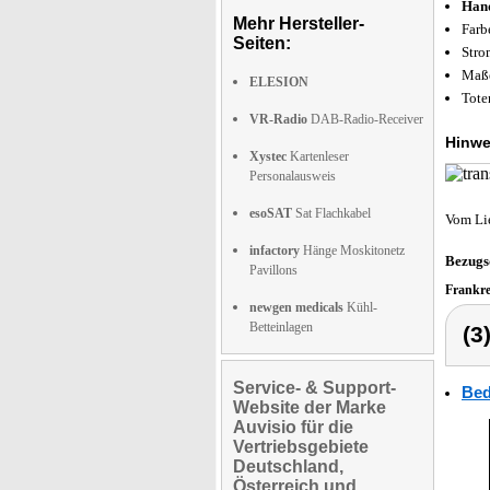
Hand
Mehr Hersteller-
Farb
Seiten:
Stro
Maße
ELESION
Tote
VR-Radio
DAB-Radio-Receiver
Hinwe
Xystec
Kartenleser
Personalausweis
esoSAT
Sat Flachkabel
Vom Li
infactory
Hänge Moskitonetz
Bezugs
Pavillons
Frankr
newgen medicals
Kühl-
Betteinlagen
(3
Service- & Support-
Bed
Website der Marke
Auvisio für die
Vertriebsgebiete
Deutschland,
Österreich und