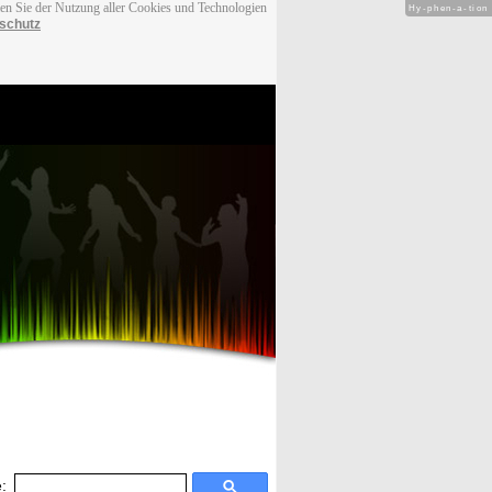
men Sie der Nutzung aller Cookies und Technologien
Hy-phen-a-tion
schutz
: