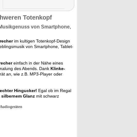
chweren Totenkopf
 Musikgenuss
von Smartphone,
recher
im kultigen Totenkopf-Design
Lieblingsmusik von Smartphone, Tablet-
recher
einfach in der Nähe eines
ermalung des Abends. Dank
Klinke-
rät an, wie z.B. MP3-Player oder
echter Hingucker!
Egal ob im Regal
m silbernem Glanz
mit schwarz
 Audiogeräten