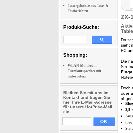
Testergebnisse aus Tests &
Testberichten
ZX-
Aktiv
Produkt-Suche:
Table
Da sch
sieht 
PC un
Shopping:
Die n
WLAN-Multiroom-
Stroma
Turmlautsprecher mit
Einga
Subwoofern
Noteb
Doch a
Bleiben Sie mit uns im
oder a
Kontakt und tragen Sie
abgese
hier Ihre E-Mail-Adresse
Blue
für unsere HotPrice-Mail
3,5-
ein:
Ausg
Freq
Stat