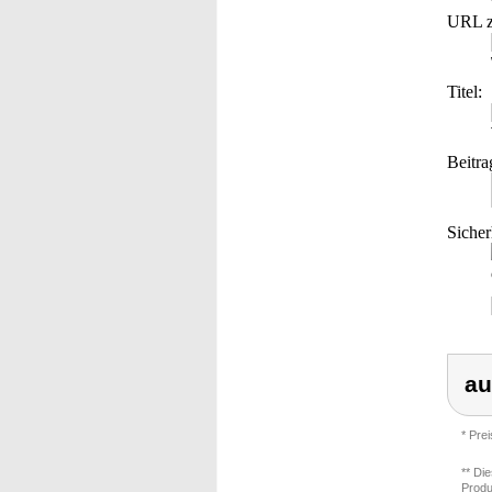
URL z
Titel:
Beitra
Sicher
au
* Pre
** Di
Produ