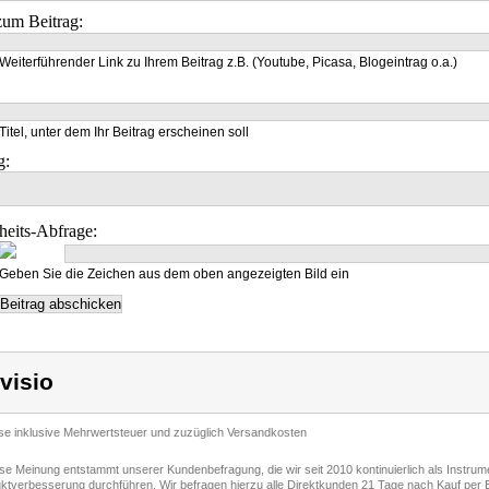
um Beitrag:
Weiterführender Link zu Ihrem Beitrag z.B. (Youtube, Picasa, Blogeintrag o.a.)
Titel, unter dem Ihr Beitrag erscheinen soll
g:
heits-Abfrage:
Geben Sie die Zeichen aus dem oben angezeigten Bild ein
visio
ise inklusive Mehrwertsteuer und zuzüglich Versandkosten
ese Meinung entstammt unserer Kundenbefragung, die wir seit 2010 kontinuierlich als Instru
ktverbesserung durchführen. Wir befragen hierzu alle Direktkunden 21 Tage nach Kauf per E