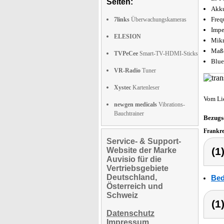
Seiten:
Akku
Freq
7links
Überwachungskameras
Impe
ELESION
Mikr
Maße
TVPeCee
Smart-TV-HDMI-Sticks
Blue
VR-Radio
Tuner
Xystec
Kartenleser
Vom Li
newgen medicals
Vibrations-
Bauchtrainer
Bezugs
Frankr
Service- & Support-
(1
Website der Marke
Auvisio für die
Vertriebsgebiete
Deutschland,
Bed
Österreich und
Schweiz
(1
Datenschutz
Impressum