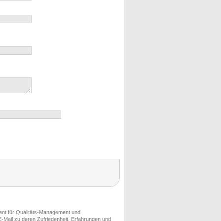
ment für Qualitäts-Management und
-Mail zu deren Zufriedenheit, Erfahrungen und