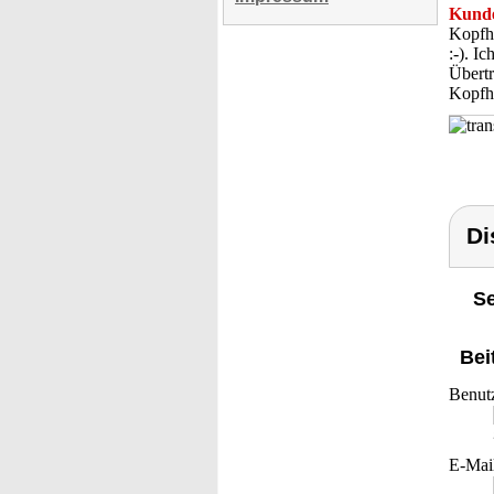
Kunde
Kopfhö
:-). I
Übertr
Kopfhö
Di
Se
Bei
Benut
E-Mai