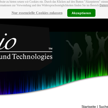
bsite zu bieten setzen wir Cookies ein. Durch das Klicken auf den Button "Akzeptieren" stim
ormationen zur Verwendung und den Widerspruchsmöglichkeiten finden Sie im Bereich
Daten
Nur essenzielle Cookies zulassen
Akzeptieren
Startseite
| Suche