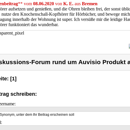
nbeitrag
** vom
08.06.2020
von
K. E.
aus
Bremen
rer aufsetzen und genießen, und die Ohren bleiben frei, der sonst übli
ch nutze den Knochenschall-Kopfhörer für Hörbücher, und bewege mich
agung innerhalb der Wohnung ist super. Ich versüße mir die leidige Ha
rer funktioniert das wunderbar.
skussions-Forum rund um Auvisio Produkt a
ite: [1]
trag schreiben:
zername:
Synonym, unter dem Ihr Beitrag erscheinen soll
l: