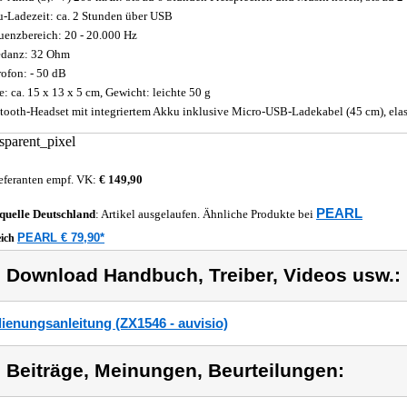
-Ladezeit: ca. 2 Stunden über USB
uenzbereich: 20 - 20.000 Hz
danz: 32 Ohm
ofon: - 50 dB
: ca. 15 x 13 x 5 cm, Gewicht: leichte 50 g
tooth-Headset mit integriertem Akku inklusive Micro-USB-Ladekabel (45 cm), elas
eferanten empf. VK:
€ 149,90
PEARL
quelle
Deutschland
: Artikel ausgelaufen. Ähnliche Produkte bei
PEARL € 79,90*
eich
) Download Handbuch, Treiber, Videos usw.:
ienungsanleitung (ZX1546 - auvisio)
) Beiträge, Meinungen, Beurteilungen: