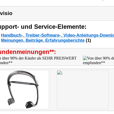
visio
pport- und Service-Elemente:
Handbuch-, Treiber-Software-, Video-Anleitungs-Downl
Meinungen, Beiträge, Erfahrungsberichte
(1)
undenmeinungen**: