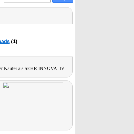
oads
(1)