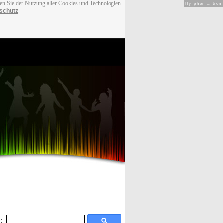
men Sie der Nutzung aller Cookies und Technologien
Hy-phen-a-tion
schutz
: