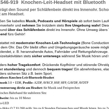
1546-919
Knochen-Leit-Headset mit Bluetooth
trägt den Sound per Schläfenbein
direkt
ins Innenohr.
Schon
t am Headset.
ßen Sie kabellos
Musik, Podcasts und Hörspiele
ab sofort beim Lau
enverkehr und
nehmen
Sie trotzdem stets
Ihre Umgebung wahr!
Dies
ound
über
das Schläfenbein
direkt ins Innenohr. Ohne Umweg übers 
nend
fürs Gehör!
tattet mit
modernster Knochen-Leit-Technologie
(Bone Conduction)
 dem Ohr. Das Ohr bleibt offen und Umgebungsgeräusche sowie mögli
lendet, z. B. herannahende Autos, Fahrräder und Rettungsfahrzeuge. 
eizeitaktivitäten stets
sicher unterwegs
während Sie Musik hören und t
ders
hoher Tragekomfort
: Drückende Kopfhörer und störende Ohrstöp
et
stundenlang
und dennoch
bequem tragen
! Ein abnehmbares, elas
ers sicheren Sitz z.B. beim Sport.
tloses Knochen-Leit-Bluetooth-Headset
tooth
3.0 + EDR,
Profile:
A2DP, AVRCP, HSP, HFP, GAVDP, AVDTP
ensteuerung direkt am Headset:
für Musik und Freisprechen
tisches Halteband für stabileren Sitz
hweite:
bis zu 10 Meter
us-LED
o-Akku (3,7 V) 260 mAh: bis zu 6 Stunden Freisprechen und Musik hören, bis zu 