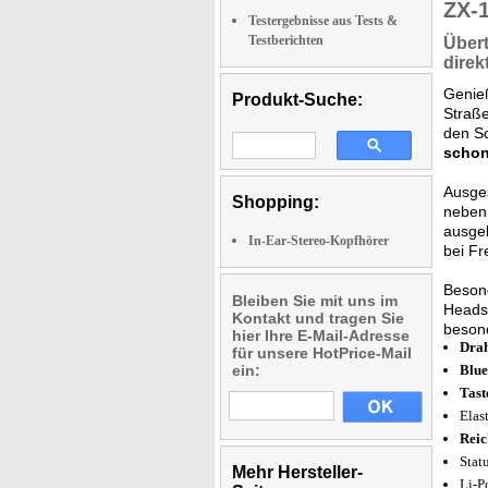
ZX-
Testergebnisse aus Tests &
Testberichten
Über
direk
Genie
Produkt-Suche:
Straß
den S
scho
Ausges
Shopping:
neben
ausgeb
In-Ear-Stereo-Kopfhörer
bei Fr
Beson
Bleiben Sie mit uns im
Heads
Kontakt und tragen Sie
besond
hier Ihre E-Mail-Adresse
Drah
für unsere HotPrice-Mail
ein:
Blue
Tast
Elas
Reic
Stat
Mehr Hersteller-
Li-P