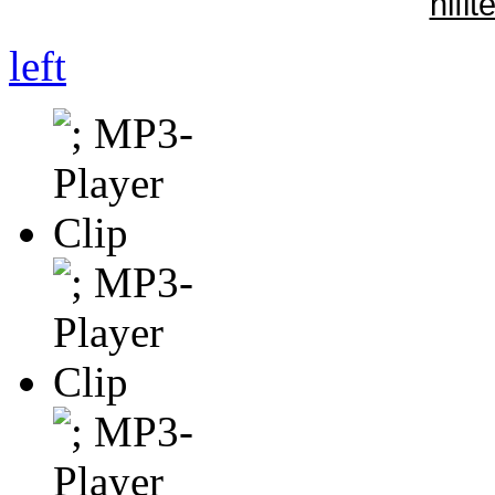
hifi
left