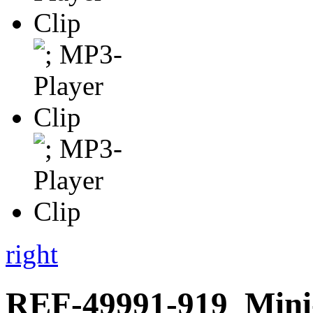
right
REF-49991-919
Mini