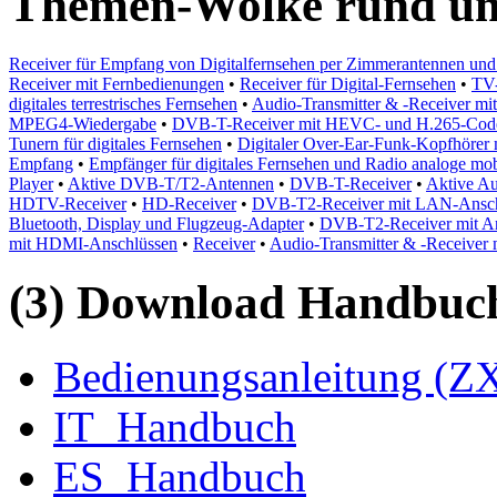
Themen-Wolke rund u
Receiver für Empfang von Digitalfernsehen per Zimmerantennen un
Receiver mit Fernbedienungen
•
Receiver für Digital-Fernsehen
•
TV-
digitales terrestrisches Fernsehen
•
Audio-Transmitter & -Receiver mi
MPEG4-Wiedergabe
•
DVB-T-Receiver mit HEVC- und H.265-Cod
Tunern für digitales Fernsehen
•
Digitaler Over-Ear-Funk-Kopfhörer 
Empfang
•
Empfänger für digitales Fernsehen und Radio analoge mob
Player
•
Aktive DVB-T/T2-Antennen
•
DVB-T-Receiver
•
Aktive A
HDTV-Receiver
•
HD-Receiver
•
DVB-T2-Receiver mit LAN-Anschlü
Bluetooth, Display und Flugzeug-Adapter
•
DVB-T2-Receiver mit Ans
mit HDMI-Anschlüssen
•
Receiver
•
Audio-Transmitter & -Receiver 
(3) Download Handbuch,
Bedienungsanleitung (ZX
IT_Handbuch
ES_Handbuch