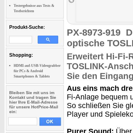
Testergebnisse aus Tests &
Testberichten
Produkt-Suche:
PX-8973-919
D
optische TOSL
Erweitert Hi-Fi
Shopping:
TOSLINK-Ansch
HDMI-auf-USB-Videograbber
für PCs & Android
Sie den Eingang
Smartphones & Tablets
Aus eins mach dre
Bleiben Sie mit uns im
Fi-Anlage bequem 
Kontakt und tragen Sie
hier Ihre E-Mail-Adresse
So schließen Sie gl
für unsere HotPrice-Mail
ein:
Player und Spielek
Purer Sound:
Über 