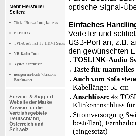
optische Signal-Übe
Mehr Hersteller-
Seiten:
Einfaches Handlin
7links
Überwachungskameras
Verteiler und schli
ELESION
USB-Port an, z.B. 
TVPeCee
Smart-TV-HDMI-Sticks
den gewünschten Ei
VR-Radio
Tuner
TOSLINK-Audio-Sw
Xystec
Kartenleser
Taste für manuelles
newgen medicals
Vibrations-
Auch vom Sofa steu
Bauchtrainer
Kabellänge: 55 cm
Anschlüsse:
4x TOSLI
Service- & Support-
Website der Marke
Klinkenanschluss fü
Auvisio für die
Vertriebsgebiete
Stromversorgung Swi
Deutschland,
bestellen), Fernbedi
Österreich und
Schweiz
(eingesetzt)