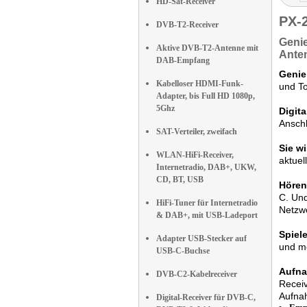
HD-Sat-Receiver
PX-
DVB-T2-Receiver
Geni
Aktive DVB-T2-Antenne mit
Ante
DAB-Empfang
Genie
Kabelloser HDMI-Funk-
und To
Adapter, bis Full HD 1080p,
5Ghz
Digit
Anschl
SAT-Verteiler, zweifach
Sie w
WLAN-HiFi-Receiver,
aktuel
Internetradio, DAB+, UKW,
CD, BT, USB
Hören
C. Und
HiFi-Tuner für Internetradio
Netzwe
& DAB+, mit USB-Ladeport
Spiel
Adapter USB-Stecker auf
und me
USB-C-Buchse
Aufna
DVB-C2-Kabelreceiver
Receiv
Aufnah
Digital-Receiver für DVB-C,