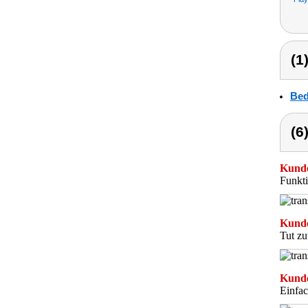
(1
Bed
(6
Kunde
Funkti
Kunde
Tut zu
Kunde
Einfac