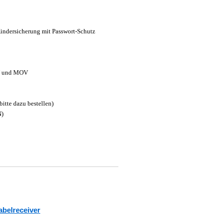
Kindersicherung mit Passwort-Schutz
KV und MOV
itte dazu bestellen)
N)
abelreceiver