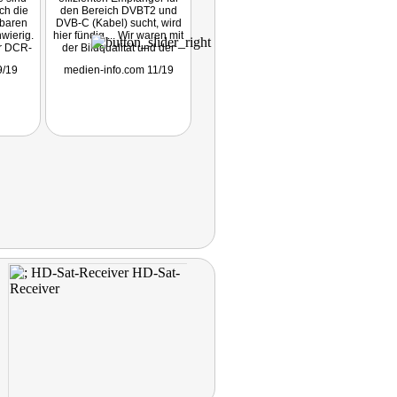
uch die
den Bereich DVBT2 und
gbaren
DVB-C (Kabel) sucht, wird
hwierig.
hier fündig ... Wir waren mit
er DCR-
der Bildqualität und der
ich
Aufnahmefunktion des
9/19
medien-info.com 11/19
reinHOEREN.de 10/19
, das
Receivers sehr zufrieden
edienen
und natürlich ebenso mit
dem Preis-Leistungs-
Verhältnis."