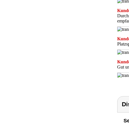
Kunde
Durch 
empfan
Kunde
Platzs
Kunde
Gut u
Di
Se