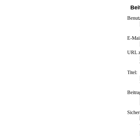
Bei
Benut
E-Mai
URL z
Titel:
Beitra
Sicher