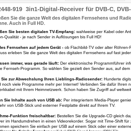
2448-919
3in1-Digital-Receiver für DVB-C, DVB
eßen Sie
die ganze Welt
des digitalen Fernsehens und Radio
nne.
Auch in Full HD
.
ßen Sie besten digitalen TV-Empfang:
wahlweise per Kabel oder Anten
n-Qualität - je nach Sender in Auflösungen bis Full HD!
ales Fernsehen auf jedem Gerät -
ob Flachbild-TV oder alter Röhren
uss erleben Sie die ganze Welt des digitalen Fernsehens auf fast jed
issen immer, was gerade läuft:
Der elektronische Programmführer info
le Fernseh-Programm. So wählen Sie gezielt den Sender aus, auf dem 
 Sie zur Abwechslung Ihren Lieblings-Radiosender:
Hunderte digit
 noch viele Programme mehr per Internet! Verbinden Sie dafür Ihren 
rkkabel mit Ihrem Heimnetzwerk. Schon haben Sie Zugriff auf weltwei
en Sie Inhalte auch von USB ab:
Per integriertem Media-Player genie
hr von USB-Stick und externer Festplatte direkt auf Ihrem TV.
hme-Funktion freischaltbar:
Bestellen Sie die Upgrade-CD gleich da
er im Handumdrehen in einen Videorekorder. Sogar mit Time-Shift für 
men speichern Sie einfach per USB auf einem Stick oder einer externe