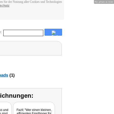
men Sie der Nutzung aller Cookies und Technologien
Hy-phen-a-tion
schutz
:
oads
(1)
eichnungen:
ss und
Fazit: "Wer einen kleinen,
Produktvorstellung
e sind
effizienten Empfänger für