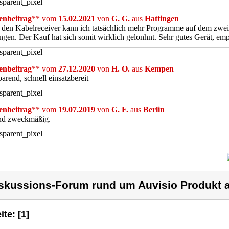
nbeitrag
** vom
15.02.2021
von
G. G.
aus
Hattingen
den Kabelreceiver kann ich tatsächlich mehr Programme auf dem zwei
gen. Der Kauf hat sich somit wirklich gelonhnt. Sehr gutes Gerät, em
nbeitrag
** vom
27.12.2020
von
H. O.
aus
Kempen
parend, schnell einsatzbereit
nbeitrag
** vom
19.07.2019
von
G. F.
aus
Berlin
nd zweckmäßig.
skussions-Forum rund um Auvisio Produkt a
ite: [1]