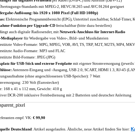
änger für digitales Fernsehen
per Kabel (DVB-C) und Antenne (DBV-T2)
Übertragungs-Standards mit MPEG-2, HEVC/H.265 und AVC/H.264 geeignet
ergabe-Auflösung: bis 1920 x 1080 Pixel (Full HD 1080p)
as:
Elektronische Programmübersicht (EPG), Untertitel zuschaltbar, Schlaf-Timer, 
nahme-Funktion per Upgrade-CD
freischaltbar (bitte dazu bestellen)
ängt auch digitale Radiosender, mit
Netzwerk-Anschluss für Internet-Radio
-Mediaplayer
für Wiedergabe von Video-, Bild- und Musikdateien
rstützte Video-Formate: MPG, MPEG, VOB, AVI, TS, TRP, M2T, M2TS, MP4, M
rstützte Audio-Formate: MP3 und FLAC
rstützte Bild-Formate: JPEG (JPG)
kplatz für USB-Stick und externe Festplatte
mit eigener Stromversorgung (jeweils b
hlüsse:
Antennen-Eingang und -Ausgang, USB 2.0, SCART, HDMI 1.3, RJ-45 (LA
tungsaufnahme (ohne angeschlossenen USB-Speicher): 7 Watt
mversorgung: 230 Volt (Eurostecker)
: 168 x 41 x 112 mm, Gewicht: 410 g
iver DCR-200 inklusive Fernbedienung mit 2 Batterien und deutscher Anleitung
eferanten empf. VK:
€ 99,90
K
quelle
Deutschland
: Artikel ausgelaufen. Ähnliche, neue Artikel finden Sie hier: