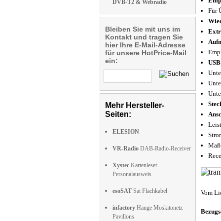
Empf
DVB-T2 & Webradio
Für 
Wied
Bleiben Sie mit uns im
Extr
Kontakt und tragen Sie
Auf
hier Ihre E-Mail-Adresse
Empf
für unsere HotPrice-Mail
ein:
USB
Unte
Unte
Unte
Stec
Mehr Hersteller-
Seiten:
Ansc
Leis
ELESION
Stro
Maße
VR-Radio
DAB-Radio-Receiver
Rece
Xystec
Kartenleser
Personalausweis
esoSAT
Sat Flachkabel
Vom Li
infactory
Hänge Moskitonetz
Bezugs
Pavillons