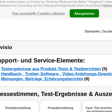
bsite zu bieten setzen wir Cookies ein. Durch das Klicken auf den Button "Akzeptieren" stim
ormationen zur Verwendung und den Widerspruchsmöglichkeiten finden Sie im Bereich
Daten
Nur essenzielle Cookies zulassen
Akzeptieren
Startseite
| Suche
visio
pport- und Service-Elemente:
Testergebnisse aus Produkt-Tests & Testberichten
(5)
Handbuch-, Treiber-Software-, Video-Anleitungs-Downl
Meinungen, Beiträge, Erfahrungsberichte
(6)
ressestimmen, Test-Ergebnisse & Ausz
Produktvorstellung
Produktvorstellung
Fazit: "Der Anschlu
die Inbetriebnahm