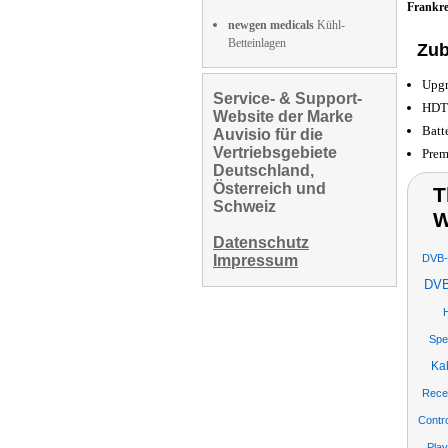
Frankr
newgen medicals
Kühl-
Betteinlagen
Zub
Upgr
Service- & Support-
HDTV
Website der Marke
Batt
Auvisio für die
Vertriebsgebiete
Prem
Deutschland,
Österreich und
T
Schweiz
W
Datenschutz
Impressum
DVB-
DVB
Spe
Ka
Rece
Contr
Pla