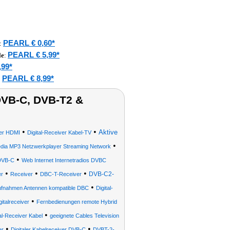
PEARL € 0,60*
:
PEARL € 5,99*
le
:
,99*
PEARL € 8,99*
:
DVB-C, DVB-T2 &
•
•
Aktive
ver HDMI
Digital-Receiver Kabel-TV
•
edia MP3 Netzwerkplayer Streaming Network
•
 DVB-C
Web Internet Internetradios DVBC
•
•
•
DVB-C2-
r
Receiver
DBC-T-Receiver
•
Aufnahmen Antennen kompatible DBC
Digital-
•
gitalreceiver
Fernbedienungen remote Hybrid
•
tal-Receiver Kabel
geeignete Cables Television
•
•
er
Digitaler Kabelreceiver DVB-C
DVBT-2-