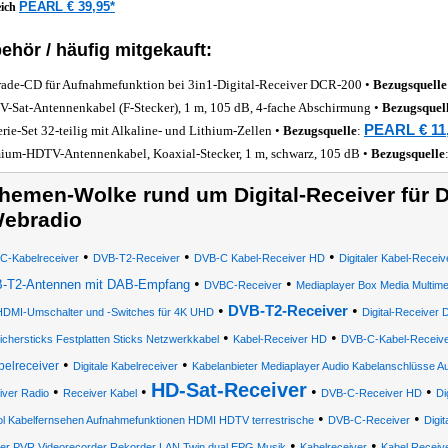
PEARL € 39,95*
eich
ehör / häufig mitgekauft:
ade-CD für Aufnahmefunktion bei 3in1-Digital-Receiver DCR-200 •
Bezugsquelle
-Sat-Antennenkabel (F-Stecker), 1 m, 105 dB, 4-fache Abschirmung •
Bezugsquel
PEARL € 11
erie-Set 32-teilig mit Alkaline- und Lithium-Zellen •
Bezugsquelle
:
ium-HDTV-Antennenkabel, Koaxial-Stecker, 1 m, schwarz, 105 dB •
Bezugsquelle
hemen-Wolke rund um Digital-Receiver für 
ebradio
•
•
•
C-Kabelreceiver
DVB-T2-Receiver
DVB-C Kabel-Receiver HD
Digitaler Kabel-Recei
•
•
-T2-Antennen mit DAB-Empfang
DVBC-Receiver
Mediaplayer Box Media Multim
•
•
DVB-T2-Receiver
HDMI-Umschalter und -Switches für 4K UHD
Digital-Receiver
•
•
ichersticks Festplatten Sticks Netzwerkkabel
Kabel-Receiver HD
DVB-C-Kabel-Receive
•
•
belreceiver
Digitale Kabelreceiver
Kabelanbieter Mediaplayer Audio Kabelanschlüsse 
HD-Sat-Receiver
•
•
•
•
iver Radio
Receiver Kabel
DVB-C-Receiver HD
Di
•
•
ol Kabelfernsehen Aufnahmefunktionen HDMI HDTV terrestrische
DVB-C-Receiver
Digi
•
•
yer PVR Videorecorder Rekorder LAN Twin dual EPG Musik
Kabelreceiver
Kabel Receiv