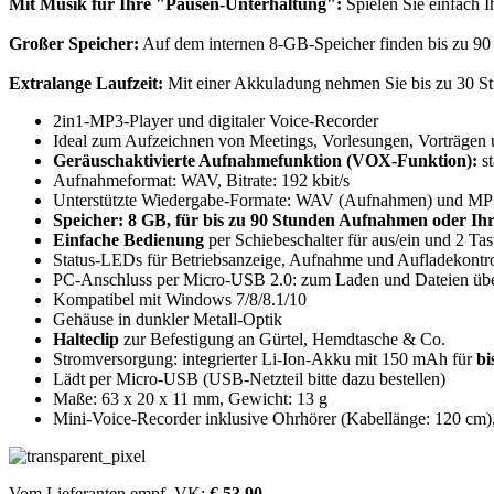
Mit Musik für Ihre "Pausen-Unterhaltung":
Spielen Sie einfach 
Großer Speicher:
Auf dem internen 8-GB-Speicher finden bis zu 9
Extralange Laufzeit:
Mit einer Akkuladung nehmen Sie bis zu 30 St
2in1-MP3-Player und digitaler Voice-Recorder
Ideal zum Aufzeichnen von Meetings, Vorlesungen, Vorträgen 
Geräuschaktivierte Aufnahmefunktion (VOX-Funktion):
st
Aufnahmeformat: WAV, Bitrate: 192 kbit/s
Unterstützte Wiedergabe-Formate: WAV (Aufnahmen) und MP
Speicher: 8 GB, für bis zu 90 Stunden Aufnahmen oder Ih
Einfache Bedienung
per Schiebeschalter für aus/ein und 2 Tast
Status-LEDs für Betriebsanzeige, Aufnahme und Aufladekontro
PC-Anschluss per Micro-USB 2.0: zum Laden und Dateien übe
Kompatibel mit Windows 7/8/8.1/10
Gehäuse in dunkler Metall-Optik
Halteclip
zur Befestigung an Gürtel, Hemdtasche & Co.
Stromversorgung: integrierter Li-Ion-Akku mit 150 mAh für
bi
Lädt per Micro-USB (USB-Netzteil bitte dazu bestellen)
Maße: 63 x 20 x 11 mm, Gewicht: 13 g
Mini-Voice-Recorder inklusive Ohrhörer (Kabellänge: 120 cm
Vom Lieferanten empf. VK:
€ 53,90