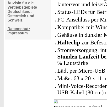
Auvisio für die
lauter/vor und leiser
Vertriebsgebiete
Status-LEDs für Bet
Deutschland,
Österreich und
PC-Anschluss per Mi
Schweiz
Kompatibel mit Wind
Datenschutz
Impressum
Gehäuse in dunkler M
Halteclip
zur Befest
Stromversorgung: in
Stunden Laufzeit b
% Lautstärke
Lädt per Micro-USB (
Maße: 63 x 20 x 11 
Mini-Voice-Recorder 
USB-Kabel (80 cm) u