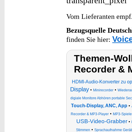
Vom Lieferanten emp
Bezugsquelle
Deutsch
Voic
finden Sie hier:
Themen-Wolk
Recorder & 
HDMI-Audio-Konverter zu op
Display
•
•
Minirecorder
Wiederau
digiale Monitore Abhören portable Sec
Touch-Display, ANC, App
•
•
Recorder & MP3-Player
MP3-Spiele
USB-Video-Grabber
•
•
Stimmen
Sprachaufnahme Gerät