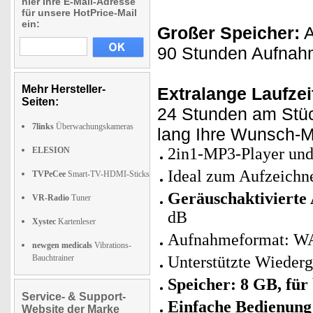
hier Ihre E-Mail-Adresse
für unsere HotPrice-Mail
ein:
Großer Speicher:
A
90 Stunden Aufnahm
Mehr Hersteller-
Extralange Laufzei
Seiten:
24 Stunden am Stüc
7links
Überwachungskameras
lang Ihre Wunsch-M
2in1-MP3-Player und 
ELESION
Ideal zum Aufzeichne
TVPeCee
Smart-TV-HDMI-Sticks
Geräuschaktivierte
VR-Radio
Tuner
dB
Xystec
Kartenleser
Aufnahmeformat: WAV,
newgen medicals
Vibrations-
Bauchtrainer
Unterstützte Wiede
Speicher: 8 GB, für
Service- & Support-
Einfache Bedienung
Website der Marke