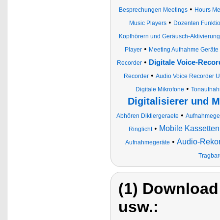
•
Besprechungen Meetings
Hours Mem
•
Music Players
Dozenten Funktio
Kopfhörern und Geräusch-Aktivierun
•
Player
Meeting Aufnahme Geräte
•
Digitale Voice-Reco
Recorder
•
Recorder
Audio Voice Recorder 
•
Digitale Mikrofone
Tonaufnah
Digitalisierer und 
•
Abhören Diktiergeraete
Aufnahmege
•
Mobile Kassetten
Ringlicht
•
Audio-Rekord
Aufnahmegeräte
Tragbar
(1) Download
usw.: