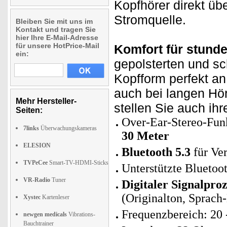
Kopfhörer direkt üb
Stromquelle.
Bleiben Sie mit uns im
Kontakt und tragen Sie
hier Ihre E-Mail-Adresse
für unsere HotPrice-Mail
Komfort für stund
ein:
gepolsterten und s
Kopfform perfekt a
auch bei langen Hö
Mehr Hersteller-
stellen Sie auch ihr
Seiten:
Over-Ear-Stereo-Fun
7links
Überwachungskameras
30 Meter
ELESION
Bluetooth 5.3
für Ve
TVPeCee
Smart-TV-HDMI-Sticks
Unterstützte Blueto
VR-Radio
Tuner
Digitaler Signalpro
(Originalton, Sprac
Xystec
Kartenleser
Frequenzbereich: 20 
newgen medicals
Vibrations-
Bauchtrainer