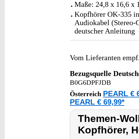
Maße: 24,8 x 16,6 x
Kopfhörer OK-335 ink
Audiokabel (Stereo-
deutscher Anleitung
Vom Lieferanten emp
Bezugsquelle
Deutsch
B0G6DPFJDB
PEARL € 6
Österreich
PEARL € 69,99*
Themen-Wolk
Kopfhörer, H