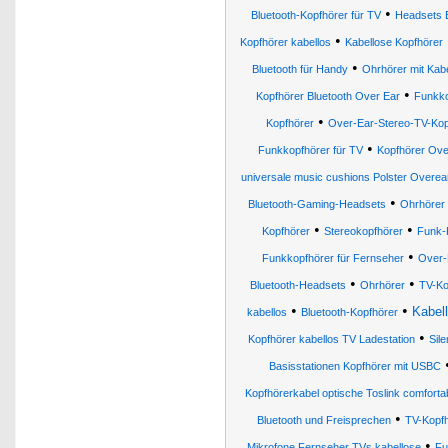
•
Bluetooth-Kopfhörer für TV
Headsets B
•
Kopfhörer kabellos
Kabellose Kopfhörer
•
Bluetooth für Handy
Ohrhörer mit Kabe
•
Kopfhörer Bluetooth Over Ear
Funkko
•
Kopfhörer
Over-Ear-Stereo-TV-Kopf
•
Funkkopfhörer für TV
Kopfhörer Ove
universale music cushions Polster Overea
•
Bluetooth-Gaming-Headsets
Ohrhörer
•
•
Kopfhörer
Stereokopfhörer
Funk-
•
Funkkopfhörer für Fernseher
Over-
•
•
Bluetooth-Headsets
Ohrhörer
TV-Ko
•
•
Kabel
kabellos
Bluetooth-Kopfhörer
•
Kopfhörer kabellos TV Ladestation
Sil
Basisstationen Kopfhörer mit USBC
Kopfhörerkabel optische Toslink comforta
•
Bluetooth und Freisprechen
TV-Kopf
•
Mikrofone Fernseher TVs kabellose
Fu