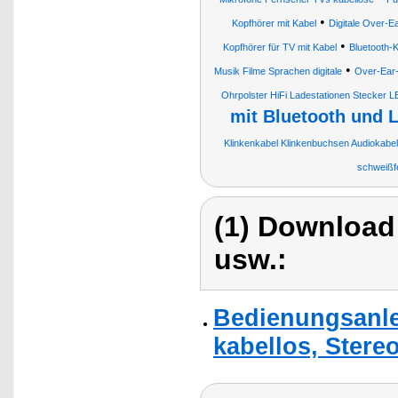
•
Kopfhörer mit Kabel
Digitale Over-E
•
Kopfhörer für TV mit Kabel
Bluetooth-K
•
Musik Filme Sprachen digitale
Over-Ear-
Ohrpolster HiFi Ladestationen Stecker 
mit Bluetooth und 
Klinkenkabel Klinkenbuchsen Audiokabel
schweißfe
(1) Download
usw.:
Bedienungsanle
kabellos, Stere