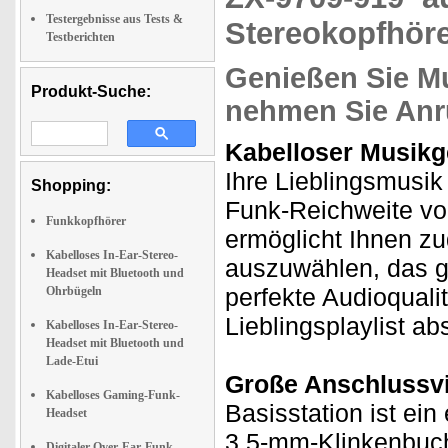
Testergebnisse aus Tests &
Stereokopfhör
Testberichten
Genießen Sie M
Produkt-Suche:
nehmen Sie Anr
Kabelloser Musikge
Ihre Lieblingsmusik
Shopping:
Funk-Reichweite von
Funkkopfhörer
ermöglicht Ihnen z
Kabelloses In-Ear-Stereo-
auszuwählen, das g
Headset mit Bluetooth und
perfekte Audioquali
Ohrbügeln
Lieblingsplaylist ab
Kabelloses In-Ear-Stereo-
Headset mit Bluetooth und
Lade-Etui
Große Anschlussvie
Kabelloses Gaming-Funk-
Basisstation ist ei
Headset
3,5-mm-Klinkenbuc
Digitaler Over-Ear-Funk-