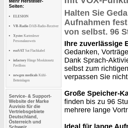
mit VOX-Funkt
Mehr Hersteller-
Seiten:
Halten Sie Geda
ELESION
Aufnahmen fes
VR-Radio
DAB-Radio-Receiver
von selbst.
96 S
Xystec
Kartenleser
Personalausweis
Ihre zuverlässige 
Gedanken, Vorträge
esoSAT
Sat Flachkabel
Dank Sprach-Aktivie
infactory
Hänge Moskitonetz
Pavillons
selbst zum richtige
verpassen Sie nicht
newgen medicals
Kühl-
Betteinlagen
Große Speicher-Ka
Service- & Support-
finden bis zu 96 S
Website der Marke
Auvisio für die
mehrere lange Vortr
Vertriebsgebiete
Deutschland,
Österreich und
Ideal für lange Au
Schweiz