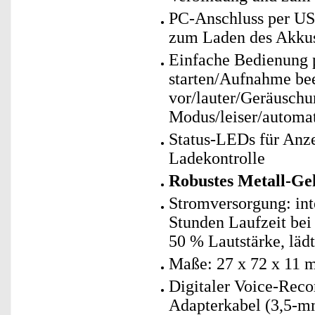
PC-Anschluss per U
zum Laden des Akkus
Einfache Bedienung p
starten/Aufnahme bee
vor/lauter/Geräusch
Modus/leiser/automa
Status-LEDs für Anz
Ladekontrolle
Robustes Metall-Ge
Stromversorgung: int
Stunden Laufzeit bei
50 % Lautstärke, lädt
Maße: 27 x 72 x 11 
Digitaler Voice-Rec
Adapterkabel (3,5-m