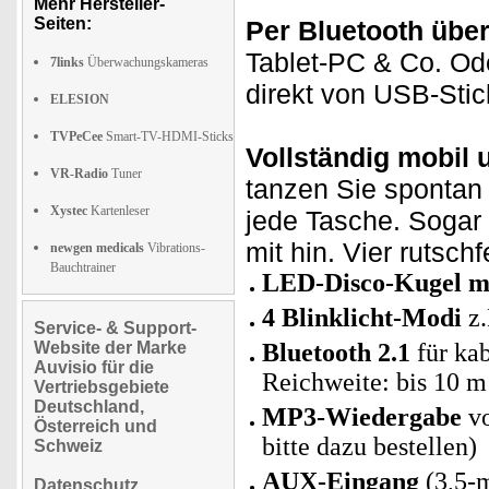
Mehr Hersteller-
Seiten:
Per Bluetooth über
Tablet-PC & Co. Ode
7links
Überwachungskameras
direkt von USB-Stic
ELESION
TVPeCee
Smart-TV-HDMI-Sticks
Vollständig mobil 
VR-Radio
Tuner
tanzen Sie spontan 
Xystec
Kartenleser
jede Tasche. Sogar
mit hin. Vier rutsch
newgen medicals
Vibrations-
Bauchtrainer
LED-Disco-Kugel mi
4 Blinklicht-Modi
z.
Service- & Support-
Website der Marke
Bluetooth 2.1
für ka
Auvisio für die
Reichweite: bis 10 m
Vertriebsgebiete
Deutschland,
MP3-Wiedergabe
vo
Österreich und
bitte dazu bestellen)
Schweiz
AUX-Eingang
(3,5-
Datenschutz