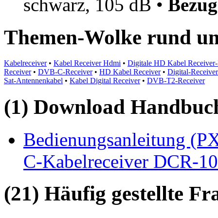
schwarz, 105 dB •
Bezug
Themen-Wolke rund um
Kabelreceiver
•
Kabel Receiver Hdmi
•
Digitale HD Kabel Receiver
Receiver
•
DVB-C-Receiver
•
HD Kabel Receiver
•
Digital-Receiv
Sat-Antennenkabel
•
Kabel Digital Receiver
•
DVB-T2-Receiver
(1) Download Handbuch,
Bedienungsanleitung (PX
C-Kabelreceiver DCR-10
(21) Häufig gestellte F