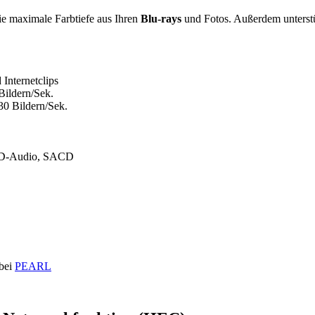
ie maximale Farbtiefe aus Ihren
Blu-rays
und Fotos. Außerdem unterst
Internetclips
Bildern/Sek.
30 Bildern/Sek.
DVD-Audio, SACD
 bei
PEARL