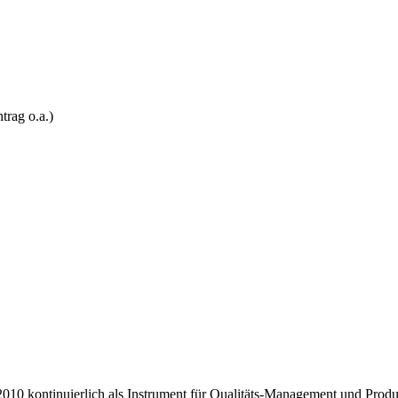
trag o.a.)
010 kontinuierlich als Instrument für Qualitäts-Management und Produ