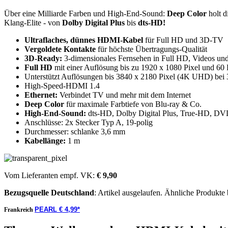
Über eine Milliarde Farben und High-End-Sound:
Deep Color
holt d
Klang-Elite - von
Dolby Digital Plus
bis
dts-HD!
Ultraflaches, dünnes HDMI-Kabel
für Full HD und 3D-TV
Vergoldete Kontakte
für höchste Übertragungs-Qualität
3D-Ready:
3-dimensionales Fernsehen in Full HD, Videos und 
Full HD
mit einer Auflösung bis zu 1920 x 1080 Pixel und 60 
Unterstützt Auflösungen bis 3840 x 2180 Pixel (4K UHD) bei 
High-Speed-HDMI 1.4
Ethernet:
Verbindet TV und mehr mit dem Internet
Deep Color
für maximale Farbtiefe von Blu-ray & Co.
High-End-Sound:
dts-HD, Dolby Digital Plus, True-HD, 
Anschlüsse: 2x Stecker Typ A, 19-polig
Durchmesser: schlanke 3,6 mm
Kabellänge:
1 m
Vom Lieferanten empf. VK:
€ 9,90
Bezugsquelle
Deutschland
: Artikel ausgelaufen. Ähnliche Produkte
PEARL € 4,99*
Frankreich