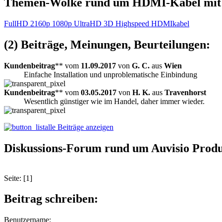
Themen-Wolke rund um HDMI-Kabel mit 
FullHD 2160p 1080p UltraHD 3D Highspeed HDMIkabel
(2) Beiträge, Meinungen, Beurteilungen:
Kundenbeitrag
** vom
11.09.2017
von
G. C.
aus
Wien
Einfache Installation und unproblematische Einbindung
Kundenbeitrag
** vom
03.05.2017
von
H. K.
aus
Travenhorst
Wesentlich günstiger wie im Handel, daher immer wieder.
alle Beiträge anzeigen
Diskussions-Forum rund um Auvisio Produ
Seite: [1]
Beitrag schreiben:
Benutzername: