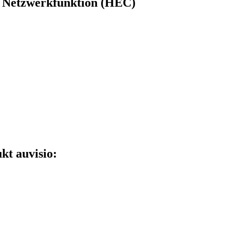
Netzwerkfunktion (HEC)
kt auvisio: