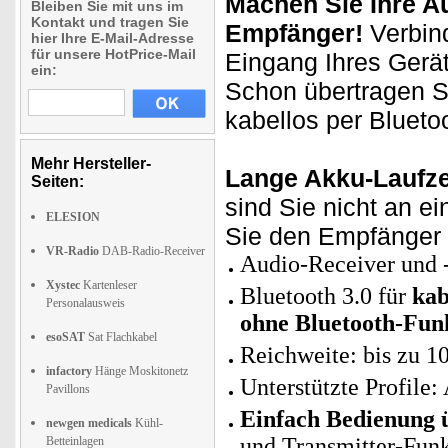
Machen Sie Ihre A
Bleiben Sie mit uns im
Kontakt und tragen Sie
Empfänger!
Verbind
hier Ihre E-Mail-Adresse
für unsere HotPrice-Mail
Eingang Ihres Gerä
ein:
Schon übertragen S
kabellos per Blueto
Mehr Hersteller-
Lange Akku-Laufze
Seiten:
sind Sie nicht an e
ELESION
Sie den Empfänger 
VR-Radio
DAB-Radio-Receiver
Audio-Receiver und -
Xystec
Kartenleser
Bluetooth 3.0 für
kab
Personalausweis
ohne Bluetooth-Fun
esoSAT
Sat Flachkabel
Reichweite: bis zu 1
infactory
Hänge Moskitonetz
Unterstützte Profil
Pavillons
Einfach Bedienung ü
newgen medicals
Kühl-
und Transmitter-Fun
Betteinlagen