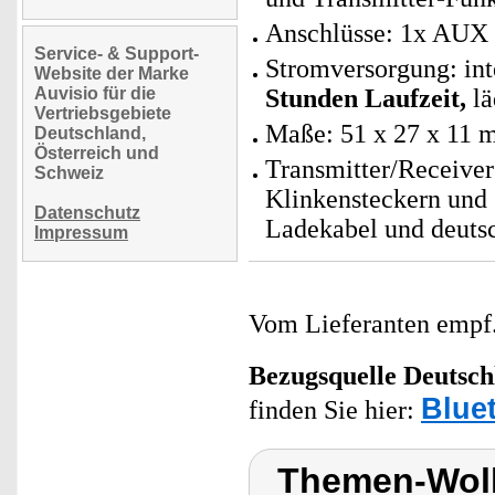
Anschlüsse: 1x AUX
Service- & Support-
Stromversorgung: in
Website der Marke
Auvisio für die
Stunden Laufzeit,
lä
Vertriebsgebiete
Maße: 51 x 27 x 11 
Deutschland,
Österreich und
Transmitter/Receive
Schweiz
Klinkensteckern und
Datenschutz
Ladekabel und deuts
Impressum
Vom Lieferanten emp
Bezugsquelle
Deutsch
Blue
finden Sie hier:
Themen-Wolk