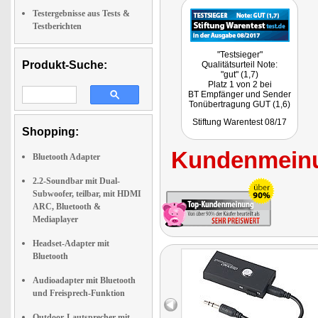
Testergebnisse aus Tests &
Testberichten
"Testsieger"
Produkt-Suche:
Qualitätsurteil Note:
"gut" (1,7)
Platz 1 von 2 bei
BT Empfänger und Sender
Tonübertragung GUT (1,6)
Handhabung GUT (2,0)
Stiftung Warentest 08/17
Im Test waren 2 Artikel
Shopping:
2x gut
Kundenmeinu
Bluetooth Adapter
2.2-Soundbar mit Dual-
Subwoofer, teilbar, mit HDMI
ARC, Bluetooth &
Mediaplayer
Headset-Adapter mit
Bluetooth
Audioadapter mit Bluetooth
und Freisprech-Funktion
Outdoor-Lautsprecher mit