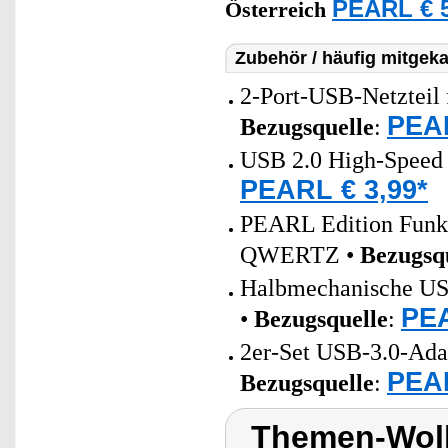
PEARL € 5
Österreich
Zubehör / häufig mitgeka
2-Port-USB-Netzteil 
PEAR
Bezugsquelle
:
USB 2.0 High-Speed 
PEARL € 3,99*
PEARL Edition Funk-
QWERTZ •
Bezugsq
Halbmechanische USB-
PEA
•
Bezugsquelle
:
2er-Set USB-3.0-Ada
PEAR
Bezugsquelle
:
Themen-Wolk