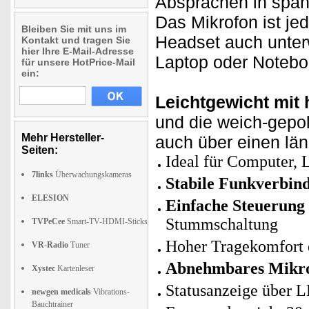
Absprachen in span
Das Mikrofon ist je
Bleiben Sie mit uns im
Headset auch unter
Kontakt und tragen Sie
hier Ihre E-Mail-Adresse
Laptop oder Notebo
für unsere HotPrice-Mail
ein:
Leichtgewicht mit
und die weich-gepo
Mehr Hersteller-
auch über einen lä
Seiten:
Ideal für Computer, 
7links
Überwachungskameras
Stabile Funkverbind
ELESION
Einfache Steuerung
Stummschaltung
TVPeCee
Smart-TV-HDMI-Sticks
Hoher Tragekomfort 
VR-Radio
Tuner
Abnehmbares Mikro
Xystec
Kartenleser
Statusanzeige über 
newgen medicals
Vibrations-
Bauchtrainer