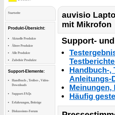
auvisio Lapt
Startseite
mit Mikrofon
Produkt-Übersicht:
Support- und
Aktuelle Produkte
Ältere Produkte
Testergebni
Alle Produkte
Testbericht
Zubehör Produkte
Handbuch-, T
Support-Elemente:
Anleitungs-
Handbuch-, Treiber-, Video-
Downloads
Meinungen, 
Support-FAQs
Häufig geste
Erfahrungen, Beiträge
Diskussions-Forum
Pressestimme