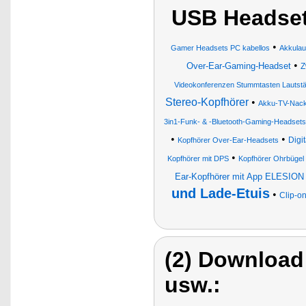
USB Headset
•
Gamer Headsets PC kabellos
Akkulau
•
Over-Ear-Gaming-Headset
Z
Videokonferenzen Stummtasten Lautstär
Stereo-Kopfhörer
•
Akku-TV-Nacke
3in1-Funk- & -Bluetooth-Gaming-Headsets
•
•
Digi
Kopfhörer Over-Ear-Headsets
•
Kopfhörer mit DPS
Kopfhörer Ohrbügel
Ear-Kopfhörer mit App ELESION
und Lade-Etuis
•
Clip-o
(2) Download
usw.: