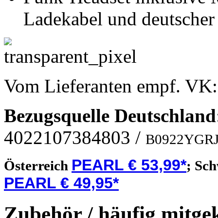
Ladekabel und deutscher
Vom Lieferanten empf. VK
Bezugsquelle
Deutschland
4022107384803
/
B0922YGR
PEARL € 53,99*
Österreich
;
Sch
PEARL € 49,95*
Zubehör / häufig mitge