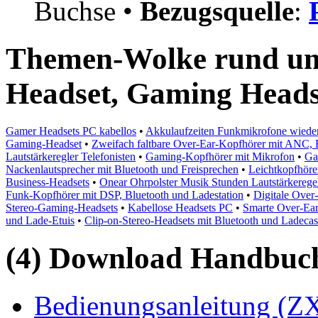
Buchse •
Bezugsquelle
:
Themen-Wolke rund um
Headset, Gaming Heads
Gamer Headsets PC kabellos
•
Akkulaufzeiten Funkmikrofone wiede
Gaming-Headset
•
Zweifach faltbare Over-Ear-Kopfhörer mit ANC, 
Lautstärkeregler Telefonisten
•
Gaming-Kopfhörer mit Mikrofon
•
Ga
Nackenlautsprecher mit Bluetooth und Freisprechen
•
Leichtkopfhöre
Business-Headsets
•
Onear Ohrpolster Musik Stunden Lautstärkerege
Funk-Kopfhörer mit DSP, Bluetooth und Ladestation
•
Digitale Over
Stereo-Gaming-Headsets
•
Kabellose Headsets PC
•
Smarte Over-Ea
und Lade-Etuis
•
Clip-on-Stereo-Headsets mit Bluetooth und Ladeca
(4) Download Handbuch,
Bedienungsanleitung (ZX