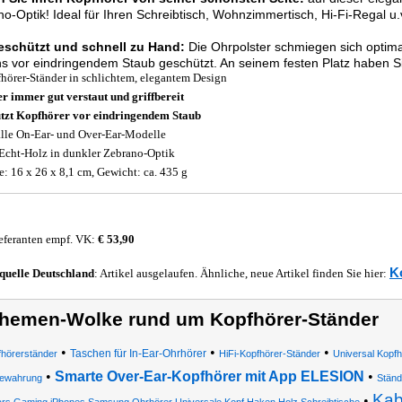
o-Optik! Ideal für Ihren Schreibtisch, Wohnzimmertisch, Hi-Fi-Regal u.
eschützt und schnell zu Hand:
Die Ohrpolster schmiegen sich optimal
s vor eindringendem Staub geschützt. An seinem festen Platz haben S
hörer-Ständer in schlichtem, elegantem Design
r immer gut verstaut und griffbereit
tzt Kopfhörer vor eindringendem Staub
alle On-Ear- und Over-Ear-Modelle
Echt-Holz in dunkler Zebrano-Optik
: 16 x 26 x 8,1 cm, Gewicht: ca. 435 g
eferanten empf. VK:
€ 53,90
K
quelle
Deutschland
: Artikel ausgelaufen. Ähnliche, neue Artikel finden Sie hier:
hemen-Wolke rund um Kopfhörer-Ständer
•
•
•
Taschen für In-Ear-Ohrhörer
hörerständer
HiFi-Kopfhörer-Ständer
Universal Kopf
•
Smarte Over-Ear-Kopfhörer mit App ELESION
•
bewahrung
Ständ
Kab
•