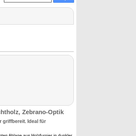
htholz, Zebrano-Optik
griffbereit. Ideal für
nten Ablage aus Holzfurnier in dunkler