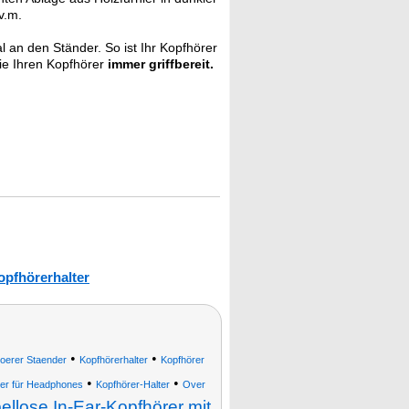
v.m.
 an den Ständer. So ist Ihr Kopfhörer
ie Ihren Kopfhörer
immer griffbereit.
opfhörerhalter
•
•
hoerer Staender
Kopfhörerhalter
Kopfhörer
•
•
er für Headphones
Kopfhörer-Halter
Over
ellose In-Ear-Kopfhörer mit