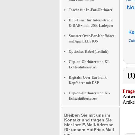
On Ea
No
Tasche für In-Ear-Ohrhörer
HiFi-Tuner für Internetradio
& DAB+, mit USB-Ladeport
Kop
Smarter Over-Ear-Kopfhörer
Zub
mit App ELESION
Optisches Kabel (Toslink)
Clip-on-Ohrhörer und KI-
Echtzeitübersetzer
(1
Digitaler Over-Ear Funk-
Kopfhörer mit DSP
Frage
Clip-on-Ohrhörer und KI-
Antwo
Echtzeitübersetzer
Artike
Bleiben Sie mit uns im
Kontakt und tragen Sie
hier Ihre E-Mail-Adresse
für unsere HotPrice-Mail
ein: