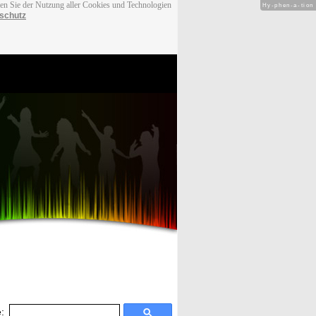
men Sie der Nutzung aller Cookies und Technologien
Hy-phen-a-tion
schutz
: