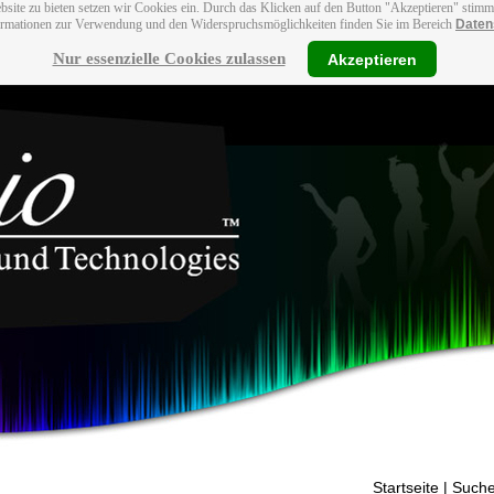
bsite zu bieten setzen wir Cookies ein. Durch das Klicken auf den Button "Akzeptieren" stim
ormationen zur Verwendung und den Widerspruchsmöglichkeiten finden Sie im Bereich
Daten
Nur essenzielle Cookies zulassen
Akzeptieren
Startseite
| Suche