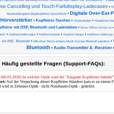
rs Gaming iPhones Samsung Ohrhörer Universale Kopf Haken Holz Schreibtische
ise Cancelling und Touch-Farbdisplay-Ladecases
•
D
Digitale Over-Ear
•
Musikwiedergaben Bügelkopfhörer Sound Musik
Hörverstärker
•
•
•
Kopfhörer-Taschen
Headsethalter
Headphone Sta
•
fhörer mit DSP, Bluetooth und Ladestation
Büros Offices Schutz cm 
•
•
•
•
ehör
Kopfhörerhalterungen
Kopfhörerstands
Headset Hanger
Kopfhörer-Halterung
•
•
mit ANC, Bluetooth
Mikrofone Stereo wireless Musik Overear Bluetooth kabellose
Bluetooth
•
Audio-Transmitter & -Receiver 
) Häufig gestellte Fragen (Support-FAQs):
(06.03.2020) In welcher Optik wird der "Elegante Kopfhörer-Ständer" 
rt:
Auf der Verpackung dieses Kopfhörer-Ständers kam es zu einem Fe
l wird in Zebrano-Optik - nicht Nussbaum-Optik - geliefert.