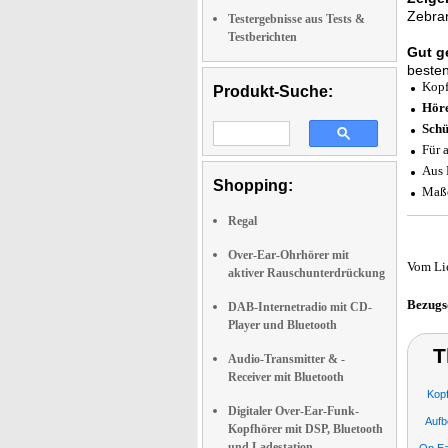
Zebran
Testergebnisse aus Tests &
Testberichten
Gut g
besten
Kopf
Produkt-Suche:
Höre
Schü
Für 
Aus 
Shopping:
Maße
Regal
Over-Ear-Ohrhörer mit
Vom Li
aktiver Rauschunterdrückung
Bezugs
DAB-Internetradio mit CD-
Player und Bluetooth
T
Audio-Transmitter & -
Receiver mit Bluetooth
Kopf
Digitaler Over-Ear-Funk-
Auf
Kopfhörer mit DSP, Bluetooth
und Ladestation