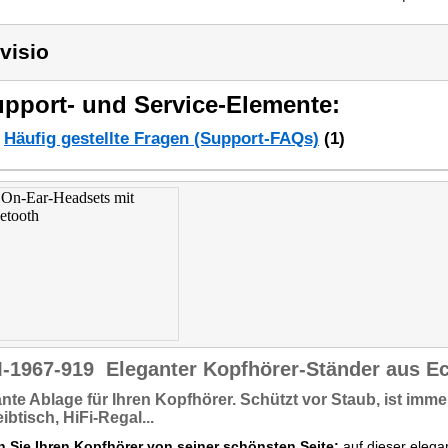
visio
pport- und Service-Elemente:
Häufig gestellte Fragen (Support-FAQs)
(1)
-1967-919
Eleganter Kopfhörer-Ständer aus Ec
ante Ablage
für Ihren Kopfhörer.
Schützt vor
Staub, ist immer 
ibtisch, HiFi-Regal...
n Sie Ihren Kopfhörer von seiner schönsten Seite:
auf dieser elega