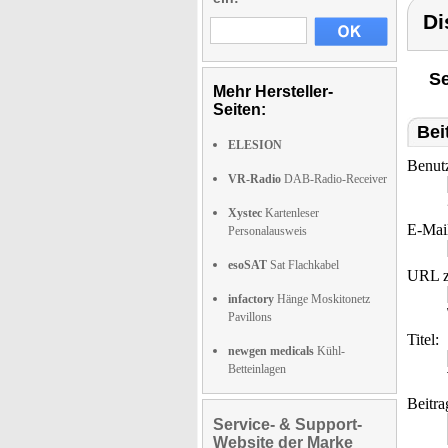
Di
Se
Mehr Hersteller-
Seiten:
Bei
ELESION
Benut
VR-Radio
DAB-Radio-Receiver
Xystec
Kartenleser
E-Mai
Personalausweis
esoSAT
Sat Flachkabel
URL z
infactory
Hänge Moskitonetz
Pavillons
Titel:
newgen medicals
Kühl-
Betteinlagen
Beitra
Service- & Support-
Website der Marke